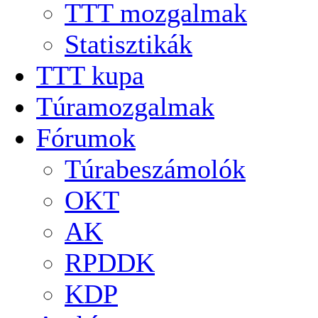
TTT mozgalmak
Statisztikák
TTT kupa
Túramozgalmak
Fórumok
Túrabeszámolók
OKT
AK
RPDDK
KDP