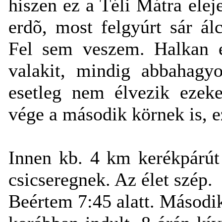
hiszen ez a Téli Mátra elej
erdõ, most felgyúrt sár ál
Fel sem veszem. Halkan é
valakit, mindig abbahagyo
esetleg nem élvezik ezeke
vége a második körnek is, e
Innen kb. 4 km kerékpárút
csicseregnek. Az élet szép.
Beértem 7:45 alatt. Másodi