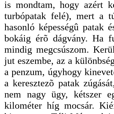
is mondtam, hogy azért ke
turbópatak felé), mert a t
hasonló képességû patak és
bokáig érõ dágvány. Ha fu
mindig megcsúszom. Kerül
jut eszembe, az a különbs
a penzum, úgyhogy kinevet
a keresztezõ patak zúgását
nem nagy ügy, kétszer e
kilométer híg mocsár. Kié