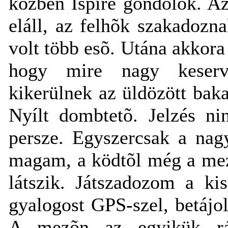
közben Ispire gondolok. Az
eláll, az felhõk szakadozn
volt több esõ. Utána akkora 
hogy mire nagy keserve
kikerülnek az üldözött bak
Nyílt dombtetõ. Jelzés ni
persze. Egyszercsak a na
magam, a ködtõl még a mez
látszik. Játszadozom a kis
gyalogost GPS-szel, betájo
A mezõn az egyikük rál