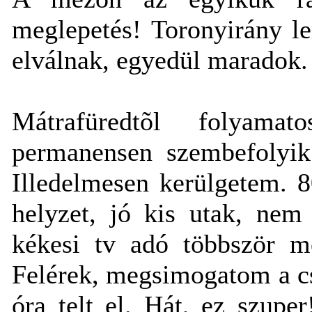
meglepetés! Toronyirány l
elválnak, egyedül maradok.
Mátrafüredtõl folyama
permanensen szembefolyik
Illedelmesen kerülgetem. 8
helyzet, jó kis utak, nem 
kékesi tv adó többször m
Felérek, megsimogatom a cs
óra telt el. Hát, ez szupe