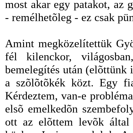
most akar egy patakot, az g
- remélhetõleg - ez csak pü
Amint megközelítettük Gyö
fél kilenckor, világosba
bemelegítés után (elõttünk 
a szõlõtõkék közt. Egy fia
Kérdeztem, van-e probléma
elsõ emelkedõn szembefoly
ott az elõttem levõk által