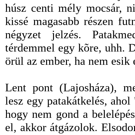
húsz centi mély mocsár, ni
kissé magasabb részen futn
négyzet jelzés. Patakme
térdemmel egy kõre, uhh. D
örül az ember, ha nem esik e
Lent pont (Lajosháza), m
lesz egy patakátkelés, ahol
hogy nem gond a belelépés
el, akkor átgázolok. Elsodor