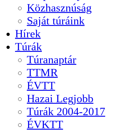
Közhasznúság
Saját túráink
Hírek
Túrák
Túranaptár
TTMR
ÉVTT
Hazai Legjobb
Túrák 2004-2017
ÉVKTT