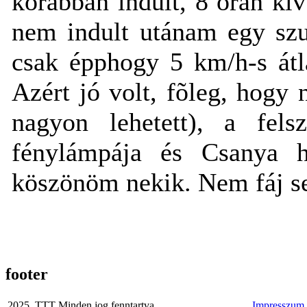
korábban indult, 8 órán kí
nem indult utánam egy szu
csak épphogy 5 km/h-s átl
Azért jó volt, fõleg, hog
nagyon lehetett), a felsz
fénylámpája és Csanya há
köszönöm nekik. Nem fáj 
footer
2025. TTT Minden jog fenntartva
Impresszum