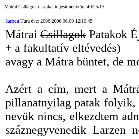
Mátrai Csillagok éjszakai teljesítménytúra 40/25/15
larzen
Túra éve: 2006
2006.06.09 12:10:45
Mátrai
Csillagok
Patakok Éj
+ a fakultatív eltévedés)
avagy a Mátra büntet, de mo
Azért a cím, mert a Mátrá
pillanatnyilag patak folyik,
nevük nincs, elkezdtem adn
száznegyvenedik Larzen n