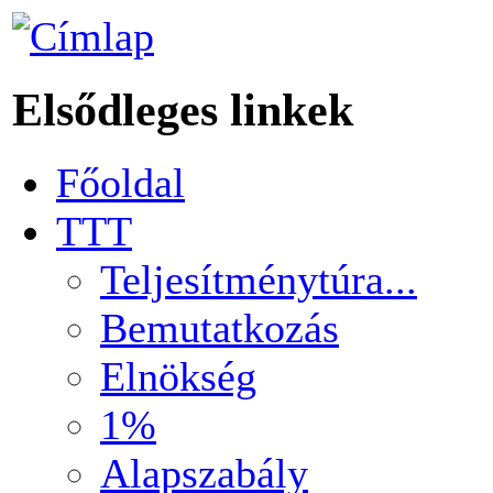
Elsődleges linkek
Főoldal
TTT
Teljesítménytúra...
Bemutatkozás
Elnökség
1%
Alapszabály