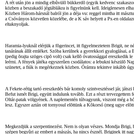
A rét után jön a mindig elbûvülõ bükkerdõ (egyik kedvenc szakaszo
közben a beszakadó jégtáblákra is figyelnünk kell. Ideiglenesen e
Közben Három-hársnál balról jön a déja vu: reggel mintha itt mászt
a Csóványos közvetlen közelébe, de a K sáv helyett a Px-en oldalazu
eltaknyoljak.
Haramia-lyuknál elérjük a fõgerincet, itt figyelmeztetem Brigit, n
tanárának állít emléket. Szóba kerülnek a gyerekkori gyaloglásai, a
(pedig õrajta szöges cipõ volt) csak kellõ óvatossággal ereszkedik le
leérni. A fények játéka egyszerûen csodálatos: a lebukni készülõ Nap
szünetet, a fiúk is megérkeznek közben. Órámra tekintve inkább úg
A Fekete-rétig tartó ereszkedés bár komoly szintvesztéssel jár, játsz
Befut ismét Brigi, együtt indulunk tovább. Ezt a részt tervezgette
Oltár-patak völgyének. A naplementén túlvagyunk, viszont még a hóh
lesz. Egyszer aztán ott tornyosul elõttünk a Kõkorsó (meg ugye elõtt
Megkezdjük a szerpentinezést. Nem is olyan vészes. Mondja Brigi, 
szépen begyûri az embert a mászás, ha nincs észnél. Briginek itt nag