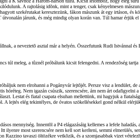
vágni a K sávhoz a Három-hárson túlra. Kicsit lelomboz, hogy elég sûrû
kilódulunk. A rajtolásig idõnk, mint a tenger, csak kényelmesen más
elhagyott szekérutakat keresztezünk, fákon mászunk át egy irtáson, és k
 útvonalán járunk, és még mindig olyan korán van. Túl hamar érjük el 
állnak, a neveztetõ asztal már a helyén. Összefutunk Rudi Istvánnal és 
s túl meleg, a tûznél próbálunk kicsit felengedni. A rendezõség tartja m
óbáljuk nem elrohanni a Pogányvár lejtõjét. Persze visz a lendület, de a
entis hóréteg. Nem igazán csúszik, szerencsére, ám nem árt odafigyelni a
szt. Lestat és fiatal csapata elsuhan mellettünk, mi hagyjuk a fiatalsá
A lejtés elég tekintélyes, de óvatos szökellésekkel gond nélkül elérjük 
ásos mennyiség. Innentõl a P4 elágazásáig kellemes a lefele haladás, 
Itt ilyenre most szerencsére nem kell sort keríteni, semmi elmerülés, 
n Razzino tavaszi öltözékre vetkõzik, és a szomjasabbak vizet vételezhe