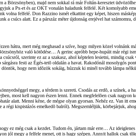
m a Börzsönyben), majd nem sokkal rá már Foltán-keresztet üdvözölhet
lhagyjuk a Px-et és az OKT vonalán haladunk felfelé. Két komolyabb em
unk volna felfelé. Don Razzino ismét elkattint egy képet, hiszen másk
nk a csúcs alatt. Ez a párszáz méter újdonság erejével hat számomra, d
e nézzen hátra, mert még meghasad a szíve, hogy milyen közel volnánk 
 Börzsönyhöz való kötõdése… A gerinc apróbb hepe-hupáit már régi ismer
 a csúcsról, szerinte ez az a szakasz, ahol képtelen lesietni, mindig csa
 sárgásra festi az Égés-tetõ oldalán a havat. Rakodónál mosolygós pontõ
y döntök, hogy nem idõzök sokáig, húzzuk ki minél tovább lámpa nélkü
i könnyedséggel megy, a térdem is szereti. Csodás az erdõ, a színek, a h
m fejben, most kell nagyon észen lenni. Ennek megfelelõen csak nagyon
atár alatt. Menni kéne, de mégse olyan gyorsan. Nehéz ez. Van itt eme
e a régi kispistázós emelkedõ balról). Megszemléljük, körbejárjuk, ahogy
hogy ez még csak a kezdet. Tudom én, jártam már erre… Az ideiglenes 
yon jól megy a felfele menet, ott is hagy szépen. Annyit hallok csak tõl