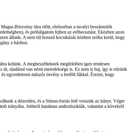
a Magas-Börzsöny túra elõtt, elsõsorban a tavalyi beszámolók
edettségben), és próbálgatom fejben az erõbeosztást. Eközben azon
észen állunk. A nem túl hosszú kocsikázás közben szóba kerül, hogy
rgány a házhoz.
n útra kelünk. A megbeszélteknek megfelelõen igen rendesen
z út, ráadásul van némi meredeksége is. Ez nem is baj, így is edzünk
y és egyenletesen mászós ösvény a bedõlt fákkal. Érezni, hogy
tváltunk a dózerútra, és a Simon-forrás felé vesszük az irányt. Végre
tetõ irányába. Jobbról hatalmas andezitsziklák, valamint a kövekrõl