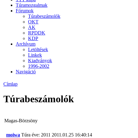
Túramozgalmak
Fórumok
Túrabeszámolók
OKT
AK
RPDDK
KDP
Archívum
Letöltések
Linkek
Kiadványok
1996-2002
Navigáció
Címlap
Túrabeszámolók
Magas-Börzsöny
moiwa
Túra éve: 2011
2011.01.25 16:40:14