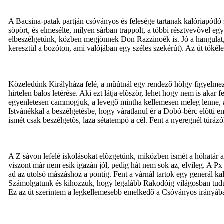
A Bacsina-patak partján csóványos és felesége tartanak kalóriapótló 
söpört, és elmesélte, milyen sárban trappolt, a többi résztvevõvel 
elbeszélgetünk, közben megjönnek Don Razzinoék is. Jó a hangulat, 
keresztül a bozóton, ami valójában egy széles szekérút). Az út tökél
Közeledünk Királyháza felé, a mûútnál egy rendezõ hölgy figyelmezt
hirtelen balos letérése. Aki ezt látja elõször, lehet hogy nem is ak
egyenletesen cammogjuk, a levegõ mintha kellemesen meleg lenne, am
Istvánékkal a beszélgetésbe, hogy váratlanul ér a Dobó-bérc elõtti 
ismét csak beszélgetõs, laza sétatempó a cél. Fent a nyeregnél túrá
A Z sávon lefelé iskolásokat elõzgetünk, miközben ismét a hóhatár
viszont már nem esik igazán jól, pedig hát nem sok az, elvileg. A Px
ad az utolsó mászáshoz a pontig. Fent a várnál tartok egy generál 
Számolgatunk és kihozzuk, hogy legalább Rakodóig világosban tudun
Ez az út szerintem a legkellemesebb emelkedõ a Csóványos irányába. 