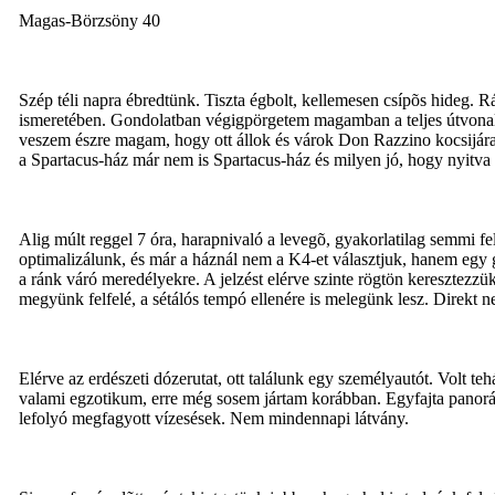
Magas-Börzsöny 40
Szép téli napra ébredtünk. Tiszta égbolt, kellemesen csípõs hideg. 
ismeretében. Gondolatban végigpörgetem magamban a teljes útvonalat
veszem észre magam, hogy ott állok és várok Don Razzino kocsijára,
a Spartacus-ház már nem is Spartacus-ház és milyen jó, hogy nyitva 
Alig múlt reggel 7 óra, harapnivaló a levegõ, gyakorlatilag semmi 
optimalizálunk, és már a háznál nem a K4-et választjuk, hanem egy g
a ránk váró meredélyekre. A jelzést elérve szinte rögtön keresztezz
megyünk felfelé, a sétálós tempó ellenére is melegünk lesz. Direkt n
Elérve az erdészeti dózerutat, ott találunk egy személyautót. Volt teh
valami egzotikum, erre még sosem jártam korábban. Egyfajta panoráma
lefolyó megfagyott vízesések. Nem mindennapi látvány.