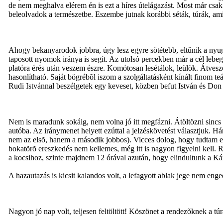
de nem meghalva elérem én is ezt a híres útelágazást. Most már csak
beleolvadok a természetbe. Eszembe jutnak korábbi séták, túrák, am
Ahogy bekanyarodok jobbra, úgy lesz egyre sötétebb, eltûnik a nyug
taposott nyomok iránya is segít. Az utolsó percekben már a cél lebeg 
platóra érés után veszem észre. Komótosan lesétálok, leülök. Átvesz
hasonlítható. Saját bögrébõl iszom a szolgáltatásként kínált finom t
Rudi Istvánnal beszélgetek egy keveset, közben befut István és Don
Nem is maradunk sokáig, nem volna jó itt megfázni. Átöltözni sincs
autóba. Az iránymenet helyett ezúttal a jelzéskövetést választjuk. H
nem az elsõ, hanem a második jobbos). Vicces dolog, hogy tudtam el
bokatörõ ereszkedés nem kellemes, még itt is nagyon figyelni kell.
a kocsihoz, szinte majdnem 12 órával azután, hogy elindultunk a K
A hazautazás is kicsit kalandos volt, a lefagyott ablak jege nem eng
Nagyon jó nap volt, teljesen feltöltött! Köszönet a rendezõknek a tú