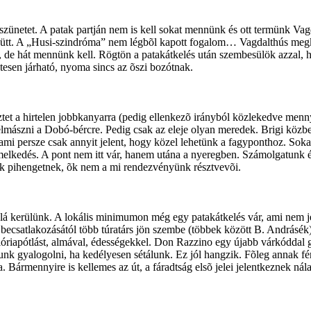
szünetet. A patak partján nem is kell sokat mennünk és ott termünk Vagd
együtt. A „Husi-szindróma” nem légbõl kapott fogalom… Vagdalthús megkí
de hát mennünk kell. Rögtön a patakátkelés után szembesülök azzal, h
etesen járható, nyoma sincs az õszi bozótnak.
et a hirtelen jobbkanyarra (pedig ellenkezõ irányból közlekedve menny
ar felmászni a Dobó-bércre. Pedig csak az eleje olyan meredek. Brigi kö
i persze csak annyit jelent, hogy közel lehetünk a fagyponthoz. Sokad
emelkedés. A pont nem itt vár, hanem utána a nyeregben. Számolgatunk é
zók pihengetnek, õk nem a mi rendezvényünk résztvevõi.
 alá kerülünk. A lokális minimumon még egy patakátkelés vár, ami nem 
 becsatlakozásától több túratárs jön szembe (többek között B. Andrásék),
kalóriapótlást, almával, édességekkel. Don Razzino egy újabb várkódda
k gyalogolni, ha kedélyesen sétálunk. Ez jól hangzik. Fõleg annak fé
Bármennyire is kellemes az út, a fáradtság elsõ jelei jelentkeznek nála