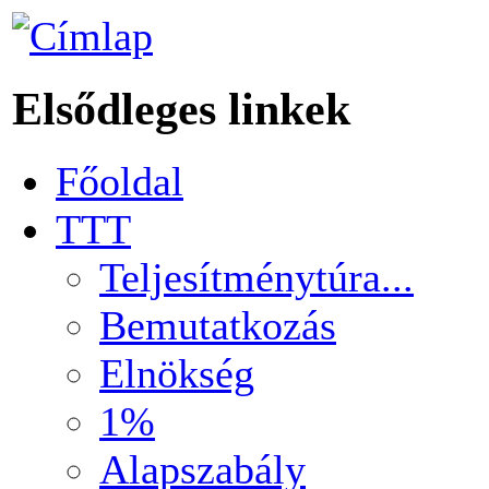
Elsődleges linkek
Főoldal
TTT
Teljesítménytúra...
Bemutatkozás
Elnökség
1%
Alapszabály