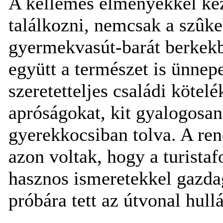
A kellemes élményekkel kezd
találkozni, nemcsak a szûk
gyermekvasút-barát berkekb
együtt a természet is ünnepe
szeretetteljes családi kötel
apróságokat, kit gyalogosan,
gyerekkocsiban tolva. A re
azon voltak, hogy a turistaf
hasznos ismeretekkel gazdag
próbára tett az útvonal hull