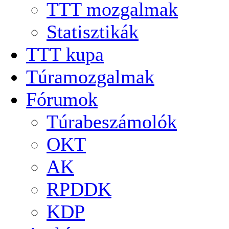
TTT mozgalmak
Statisztikák
TTT kupa
Túramozgalmak
Fórumok
Túrabeszámolók
OKT
AK
RPDDK
KDP