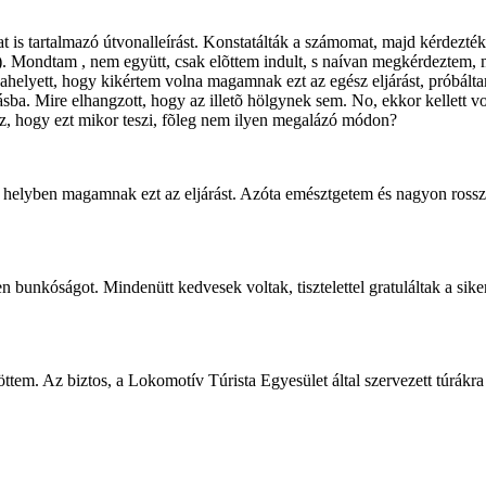
is tartalmazó útvonalleírást. Konstatálták a számomat, majd kérdezték, 
. Mondtam , nem együtt, csak elõttem indult, s naívan megkérdeztem, mié
ahelyett, hogy kikértem volna magamnak ezt az egész eljárást, próbálta
a. Mire elhangzott, hogy az illetõ hölgynek sem. No, ekkor kellett voln
oz, hogy ezt mikor teszi, fõleg nem ilyen megalázó módon?
helyben magamnak ezt az eljárást. Azóta emésztgetem és nagyon rosszu
bunkóságot. Mindenütt kedvesek voltak, tisztelettel gratuláltak a siker
em. Az biztos, a Lokomotív Túrista Egyesület által szervezett túrákr