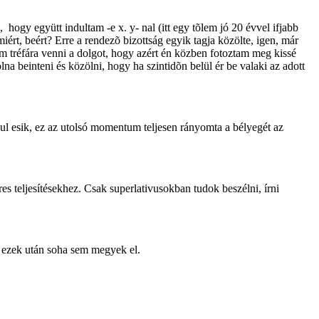
hogy együtt indultam -e x. y- nal (itt egy tõlem jó 20 évvel ifjabb
rt, beért? Erre a rendezõ bizottság egyik tagja közölte, igen, már
m tréfára venni a dolgot, hogy azért én közben fotoztam meg kissé
a beinteni és közölni, hogy ha szintidõn belül ér be valaki az adott
l esik, ez az utolsó momentum teljesen rányomta a bélyegét az
es teljesítésekhez. Csak superlativusokban tudok beszélni, írni
a ezek után soha sem megyek el.