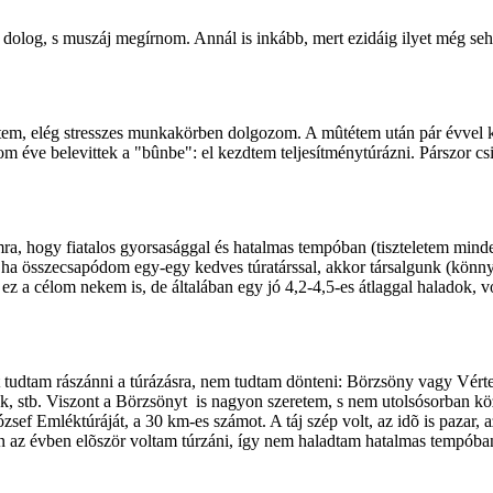
 dolog, s muszáj megírnom. Annál is inkább, mert ezidáig ilyet még se
em, elég stresszes munkakörben dolgozom. A mûtétem után pár évvel kez
 éve belevittek a "bûnbe": el kezdtem teljesítménytúrázni. Párszor cs
a, hogy fiatalos gyorsasággal és hatalmas tempóban (tiszteletem mind
a összecsapódom egy-egy kedves túratárssal, akkor társalgunk (könnye
z a célom nekem is, de általában egy jó 4,2-4,5-es átlaggal haladok, vol
udtam rászánni a túrázásra, nem tudtam dönteni: Börzsöny vagy Vértes
 stb. Viszont a Börzsönyt is nagyon szeretem, s nem utolsósorban köze
ef Emléktúráját, a 30 km-es számot. A táj szép volt, az idõ is pazar, a
az évben elõször voltam túrzáni, így nem haladtam hatalmas tempóban. A 