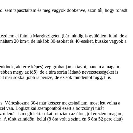
hol sem tapasztaltam és meg vagyok döbbenve, azon túl, hogy rohadt
dtem el futni a Margitszigeten (bár mindig is gyûlöltem futni, de a
ináltam 20 km-t, de inkább 30-asokat és 40-eseket, büszke vagyok a
enkinek, aki erre képes) végigrohanjam a távot, hanem a magam
bben megy az idõ), de a túra során látható nevezetességeket is
t már sokkal jobb is persze, de ez sok mindentõl függ, ti is
. Vérteskozma 30-t már kétszer megcsináltam, most lett volna a
l van. Logisztikai szempontból ezért a börzsönyi túrát
z útleírás is megfelelõ. sokat fotoztam az úton, jól éreztem magam,
túrát szintidõn belül (8 óra volt a szint, én 6 óra 52 perc alatt)