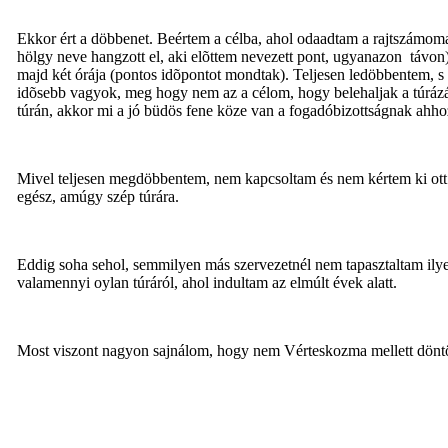
Ekkor ért a döbbenet. Beértem a célba, ahol odaadtam a rajtszámomat 
hölgy neve hangzott el, aki elõttem nevezett pont, ugyanazon távon)
majd két órája (pontos idõpontot mondtak). Teljesen ledöbbentem, s 
idõsebb vagyok, meg hogy nem az a célom, hogy belehaljak a túrázásb
túrán, akkor mi a jó büdös fene köze van a fogadóbizottságnak ahh
Mivel teljesen megdöbbentem, nem kapcsoltam és nem kértem ki ott 
egész, amúgy szép túrára.
Eddig soha sehol, semmilyen más szervezetnél nem tapasztaltam ilyen 
valamennyi oylan túráról, ahol indultam az elmúlt évek alatt.
Most viszont nagyon sajnálom, hogy nem Vérteskozma mellett döntött