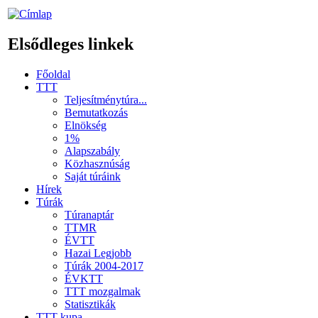
Elsődleges linkek
Főoldal
TTT
Teljesítménytúra...
Bemutatkozás
Elnökség
1%
Alapszabály
Közhasznúság
Saját túráink
Hírek
Túrák
Túranaptár
TTMR
ÉVTT
Hazai Legjobb
Túrák 2004-2017
ÉVKTT
TTT mozgalmak
Statisztikák
TTT kupa