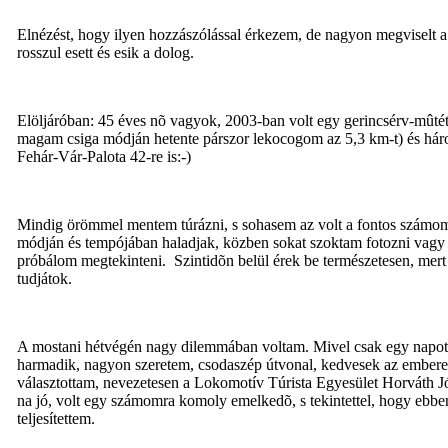
Elnézést, hogy ilyen hozzászólással érkezem, de nagyon megviselt a
rosszul esett és esik a dolog.
Elöljáróban: 45 éves nõ vagyok, 2003-ban volt egy gerincsérv-mûtét
magam csiga módján hetente párszor lekocogom az 5,3 km-t) és három
Fehár-Vár-Palota 42-re is:-)
Mindig örömmel mentem túrázni, s sohasem az volt a fontos számomr
módján és tempójában haladjak, közben sokat szoktam fotozni vagy h
próbálom megtekinteni. Szintidõn belül érek be természetesen, mert e
tudjátok.
A mostani hétvégén nagy dilemmában voltam. Mivel csak egy napot t
harmadik, nagyon szeretem, csodaszép útvonal, kedvesek az emberek,
választottam, nevezetesen a Lokomotív Túrista Egyesület Horváth Józs
na jó, volt egy számomra komoly emelkedõ, s tekintettel, hogy ebben 
teljesítettem.