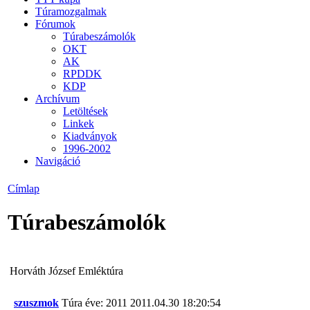
Túramozgalmak
Fórumok
Túrabeszámolók
OKT
AK
RPDDK
KDP
Archívum
Letöltések
Linkek
Kiadványok
1996-2002
Navigáció
Címlap
Túrabeszámolók
Horváth József Emléktúra
szuszmok
Túra éve: 2011
2011.04.30 18:20:54