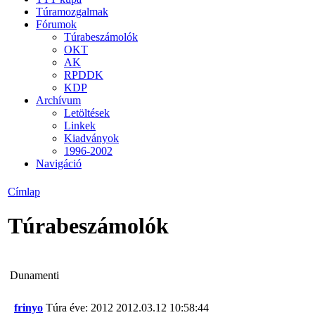
Túramozgalmak
Fórumok
Túrabeszámolók
OKT
AK
RPDDK
KDP
Archívum
Letöltések
Linkek
Kiadványok
1996-2002
Navigáció
Címlap
Túrabeszámolók
Dunamenti
frinyo
Túra éve: 2012
2012.03.12 10:58:44