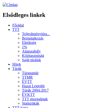
Elsődleges linkek
Főoldal
TTT
Teljesítménytúra...
Bemutatkozás
Elnökség
1%
Alapszabály
Közhasznúság
Saját túráink
Hírek
Túrák
Túranaptár
TTMR
ÉVTT
Hazai Legjobb
Túrák 2004-2017
ÉVKTT
TTT mozgalmak
Statisztikák
TTT kupa