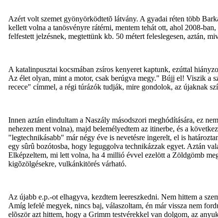
Azért volt szemet gyönyörködtetõ látvány. A gyadai réten több Barka
kellett volna a tanösvényre rátérni, mentem tehát ott, ahol 2008-ba
felfestett jelzésnek, megtettünk kb. 50 métert feleslegesen, aztán, miv
A katalinpusztai kocsmában zsíros kenyeret kaptunk, ezúttal hiányzott
Az élet olyan, mint a motor, csak berúgva megy." Bújj el! Viszik a 
recece" címmel, a régi túrázók tudják, mire gondolok, az újaknak s
Innen aztán elindultam a Naszály másodszori meghódítására, ez nem 
nehezen ment volna), majd belemélyedtem az itinerbe, és a következõ
"legtechnikásabb" már négy éve is nevetésre ingerelt, el is határoz
egy sûrû bozótosba, hogy leguggolva technikázzak egyet. Aztán valaho
Elképzeltem, mi lett volna, ha 4 millió évvel ezelött a Zöldgömb me
kigõzölgésekre, vulkánkitörés várható.
Az újabb e.p.-ot elhagyva, kezdtem leereszkedni. Nem hittem a sze
Amíg lefelé megyek, nincs baj, válaszoltam, én már vissza nem fordul
elõször azt hittem, hogy a Grimm testvérekkel van dolgom, az anyuka 