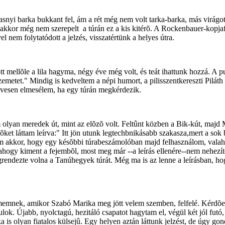
snyi barka bukkant fel, ám a rét még nem volt tarka-barka, más virágo
n, akkor még nem szerepelt a túrán ez a kis kitérõ. A Rockenbauer-kop
el nem folytatódott a jelzés, visszatértünk a helyes útra.
 mellõle a lila hagyma, négy éve még volt, és teát ihattunk hozzá. A pu
szemetet." Mindig is kedveltem a népi humort, a pilisszentkereszti Pil
zívesen elmesélem, ha egy túrán megkérdezik.
olyan meredek út, mint az elõzõ volt. Feltûnt közben a Bik-kút, majd 
ket láttam leírva:" Itt jön utunk legtechbnikásabb szakasza,mert a sok
tam akkor, hogy egy késõbbi túrabeszámolóban majd felhasználom, valaho
gy kiment a fejembõl, most meg már --a leírás ellenére--nem nehezített
grendezte volna a Tanúhegyek túrát. Még ma is az lenne a leírásban, h
memnek, amikor Szabó Marika meg jött velem szemben, felfelé. Kérdõen 
ok. Újabb, nyolctagú, hezitáló csapatot hagytam el, végül két jól futó
is olyan fiatalos külsejû. Egy helyen aztán láttunk jelzést, de úgy go