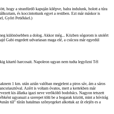
, hogy a stranfürdõ kapuján kilépve, balra indulunk, holott a túra
lálkoztam, és koccintottunk egyet a restiben. Ezt már máskor is
el, Gyõri Petiékkel.)
 meg különösebben a dolog. Akkor még... Közben sógorom is utolért
majd Gabi engedett udvariasan maga elé, a csúcsra már egyedül
õkig kitartó harcosait. Napoleon ugyan nem tudta legyõzni Tél
saknem 1 km. után aztán valóban megjelent a piros sáv, ám a sáros
ncsriasztóval. Azért is voltam óvatos, mert a kertekben már
zett kis állatka igazi neve verõköltõ bodobács. Nagyon tetszett
bként ugyanazt a szerepet tölti be a bogarak között, mint a hóvirág
unán túl" túrán hatalmas szõnyegeket alkottak az út elején es a