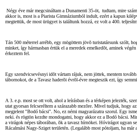
Négy éve már megcsináltam a Dunamenti 35-öt, tudtam, mire számítha
akkor is, most is a Piarista Gimnáziumból indult, ezért a kapun kilé
megtettük, de most ürügyet is találtunk hozzá, ez volt a 400. teljes
Tán 500 méterrel arrébb, egy mögöttem jövõ turistatársunk szólt, 
minket, így hármasban értük el a meredek emelkedõt, aminek végén v
érkeztem fel.
Egy szendvicsevésnyi idõt vártam rájuk, nem jöttek, mentem tovább. 
tábornokot, de a Tavasz haderõi évrõl-évre megteszik ezt, így semmi
A 3. e.p. most se ott volt, ahol a leírásban és a térképen jelezték
utat gyorsan felcseréltem a szárazabb mezõre. Mivel tudjuk, hogy az
megjelent "Bodó bácsi". No, ez némi magyarázatra szorul. Egy isme
neki. és rögtön kezdte mondogatni, hogy akkor ez a Bodó bácsi. Mint
a virágok népes táborában, õk a tavasz hírnökei. Hóvirágot ugyan se
Rácalmási Nagy-Sziget területén. (Legalább most pótoljam, ha már