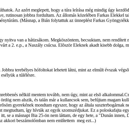
tok. Az azért meglepett, hogy a túra leírása még mindig úgy kezdõdött
pve, rutinosan jobbra fordultam. Az állomás közelében Farkas Elekkel ta
ítménytúrám. (Másnap, a Bián folytattuk az ünneplést Farkas Gyöngyiékk
hogy nyitva van a hátizsákom. Megköszöntem, becsuktam, nem rendített
árt a 2. e.p., a Naszály csúcsa. Elõször Eleknek akadt kisebb dolga, 
Jobbra terebélyes hófoltokat lehetett látni, mint az elmúlt évszak végs
 esélyük a túlélésre.
, szemrebbenés nélkül mentem tovább, nem úgy, mint az elsõ alkalommal.C
 ördög nem alszik, és talán már a kullancsok sem, befújtam magam kulla
rõsöm gyerekének mondtam egyszer, hogy az általa suszterbogárnak neve
 megtudtam, így hívták az egyik szomszédjukat. Ez a poloskafajta egyé
 itt, se a másnapi Bia 25-ön nem láttam, de egy hete, a "Dunán innen, D
 az akkori beszámolómban nem említettem meg ezt...)