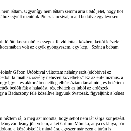
t nem láttam. Ugyanígy nem láttam semmi arra utaló jelet, hogy hol
jafához együtt mentünk Pincz Jancsival, majd bedõlve egy tévesen
lt fölötti kocsmabölcsességek felvidítottak közben, kettõt idézek: "
áth kocsmában volt az egyik gyöngyszem, egy kép, "Szánt a babám,
Molnár Gábor. Utóbbival váltottam néhány szót (elõbbivel ez
 bedõlt fa miatt az ösvény nehezen követhetõ." Ez az eufemizmus, a
gy így:....és akkor átmenetileg elbúcsúztam társaimtól, és betértem
ék bedõlt fák a haladást, rég elvitték az útból az erdészek.
ogy a Badacsony felé közelítve legyünk óvatosak, figyeljünk a kénes
néztem rá, õ meg azt mondta, hogy sehol nem lát sárga kör jelzést.
, leányvári leány jött velem, a két Grimm Mónika, anya és lánya, bár
ndolom, a középiskolák mintájára, egyszer már ezen a túrán is