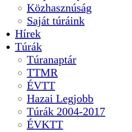
Közhasznúság
Saját túráink
Hírek
Túrák
Túranaptár
TTMR
ÉVTT
Hazai Legjobb
Túrák 2004-2017
ÉVKTT