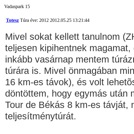
Vadaspark 15
Totesz
Túra éve: 2012
2012.05.25 13:21:44
Mivel sokat kellett tanulnom (
teljesen kipihentnek magamat, e
inkább vasárnap mentem túráz
túrára is. Mivel önmagában min
16 km-es távok), és volt lehet
döntöttem, hogy egymás után m
Tour de Békás 8 km-es távját, 
teljesítménytúrát.