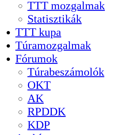
TTT mozgalmak
Statisztikák
TTT kupa
Túramozgalmak
Fórumok
Túrabeszámolók
OKT
AK
RPDDK
KDP