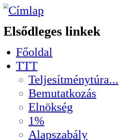
Elsődleges linkek
Főoldal
TTT
Teljesítménytúra...
Bemutatkozás
Elnökség
1%
Alapszabály