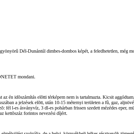
 gyönyörû Dél-Dunántúl dimbes-dombos képét, a feledhetetlen, még most 
SZÖNETET mondani.
ést az én idõszámítás elõtti térképem nem is tartalmazta. Kicsit aggódtam
osszában a jelzések elõtt, után 10-15 méternyi területen a fû, gaz, aljnöv
kezõ: fél l-es ásványvíz, 3 dl-es pohárban frissen szedett mézédes eper, 
kettõszáz forintos nevezési díjért.
lmélyülést szolgálja, de a helyi, környékbeli lelkes résztvevõk tömegét