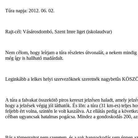
Túra napja: 2012. 06. 02.
Rajt-cél: Vásárosdombó, Szent Imre liget (iskolaudvar)
Nem célom, hogy leírjam a túra részletes útvonalát, a nekem mindig
még így is hallható madárdalt.
Leginkább a lelkes helyi szervezõknek szeretnék nagybetûs KÖ
A túra a falvakat összekötõ piros kereszt jelzésen haladt, amely jelz
hogy a jelzések végig jól láthatók. És lõn: a túra (31 km-es) teljes h
feljebb ért volna, szintén le volt kaszálva. Az ellátás pedig a követ
célban ugyancsak hatalmas pogácsa. Mindez a gondoskodás 200, azaz 
Bár a tömegrajtot nem szeretem, és a sok hangoskodás sem éppen az e