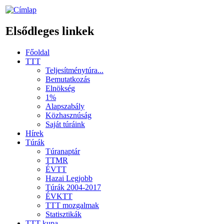
Elsődleges linkek
Főoldal
TTT
Teljesítménytúra...
Bemutatkozás
Elnökség
1%
Alapszabály
Közhasznúság
Saját túráink
Hírek
Túrák
Túranaptár
TTMR
ÉVTT
Hazai Legjobb
Túrák 2004-2017
ÉVKTT
TTT mozgalmak
Statisztikák
TTT kupa