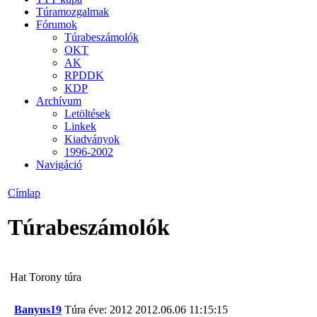
Túramozgalmak
Fórumok
Túrabeszámolók
OKT
AK
RPDDK
KDP
Archívum
Letöltések
Linkek
Kiadványok
1996-2002
Navigáció
Címlap
Túrabeszámolók
Hat Torony túra
Banyus19
Túra éve: 2012
2012.06.06 11:15:15