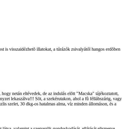
is visszaidézhetõ illatokat, a túrázók zsivalyától hangos erdõben
, hogy netán eltévedek, de az indulás elõtt "Macska" tájékoztatott,
ényzet lekaszálva!!! Sõt, a szekérutakon, ahol a fû féllábszárig, vagy
müzlis szelet, 30 dkg-os hatalmas alma, víz minden állomáson, és a
 látva, valamint a szervezõk gondoskodását, ellátását elismerve