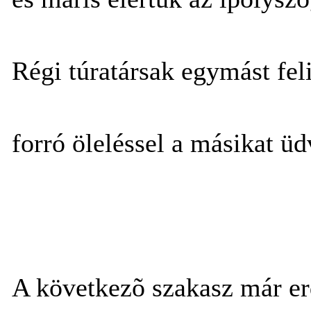
Régi túratársak egymást fel
forró öleléssel a másikat ü
A következõ szakasz már erd