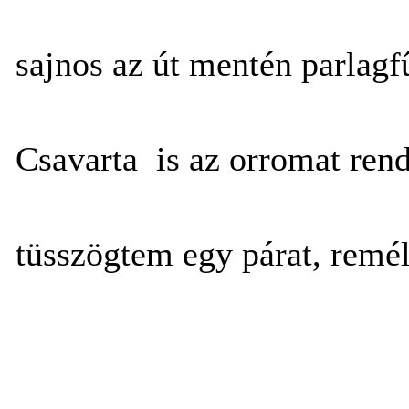
sajnos az út mentén parlagfû
Csavarta is az orromat ren
tüsszögtem egy párat, remé