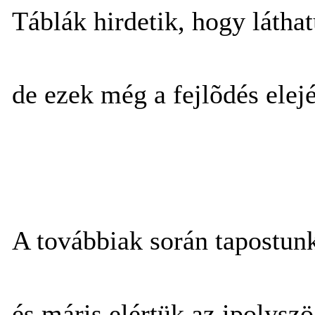
Táblák hirdetik, hogy láthatu
de ezek még a fejlõdés elejé
A továbbiak során tapostunk
és máris elértük az ipolyszö