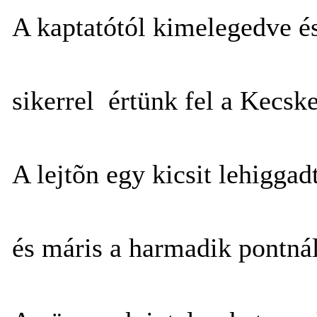
A kaptatótól kimelegedve é
sikerrel értünk fel a Kecsk
A lejtõn egy kicsit lehiggad
és máris a harmadik pontná