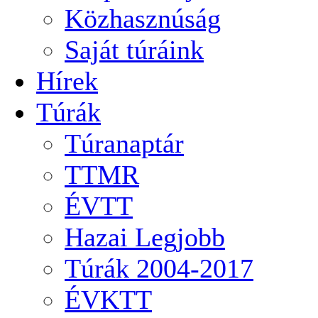
Közhasznúság
Saját túráink
Hírek
Túrák
Túranaptár
TTMR
ÉVTT
Hazai Legjobb
Túrák 2004-2017
ÉVKTT