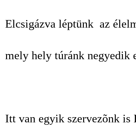
Elcsigázva léptünk az élelm
mely hely túránk negyedik e
Itt van egyik szervezõnk is 