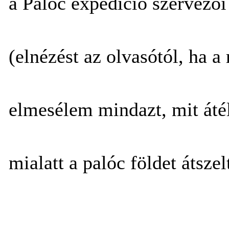
a Palóc expedíció szervezõi 
(elnézést az olvasótól, ha a 
elmesélem mindazt, mit áté
mialatt a palóc földet átsze