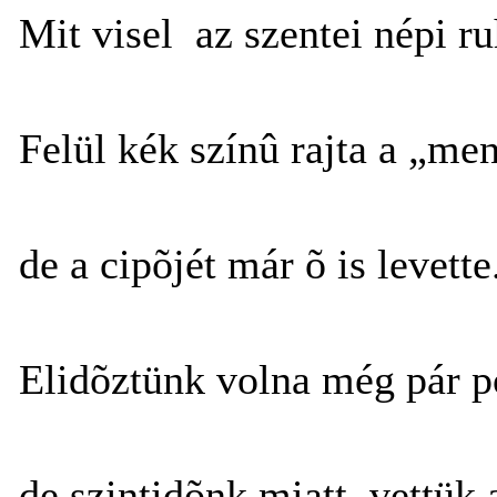
Mit visel az szentei népi ru
Felül kék színû rajta a „men
de a cipõjét már õ is levette
Elidõztünk volna még pár p
de szintidõnk miatt, vettük