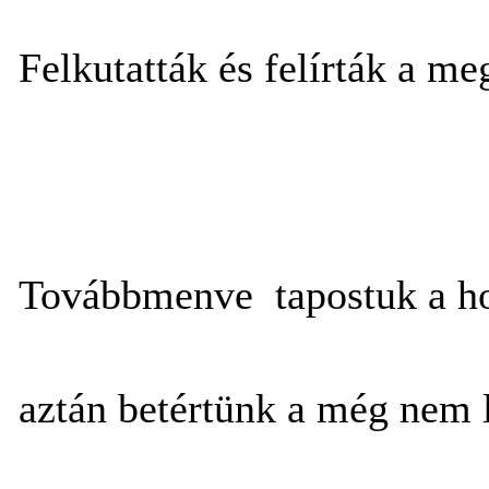
Felkutatták és felírták a me
Továbbmenve tapostuk a h
aztán betértünk a még nem l