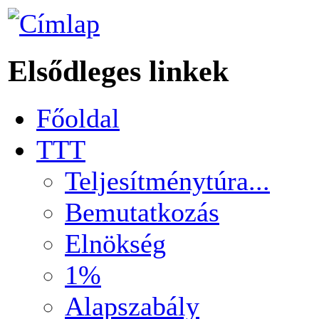
Elsődleges linkek
Főoldal
TTT
Teljesítménytúra...
Bemutatkozás
Elnökség
1%
Alapszabály