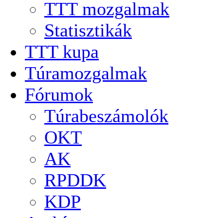
TTT mozgalmak
Statisztikák
TTT kupa
Túramozgalmak
Fórumok
Túrabeszámolók
OKT
AK
RPDDK
KDP