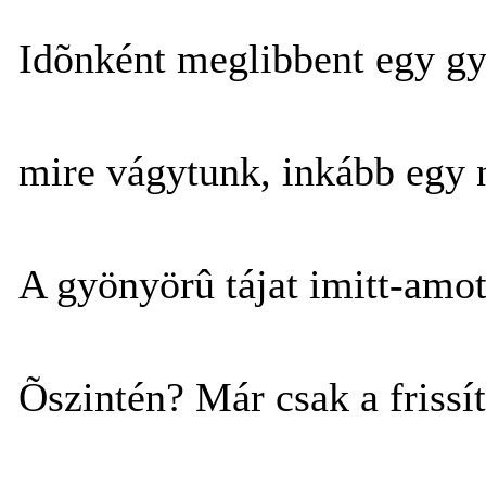
Idõnként meglibbent egy gye
mire vágytunk, inkább egy 
A gyönyörû tájat imitt-amott
Õszintén? Már csak a frissít