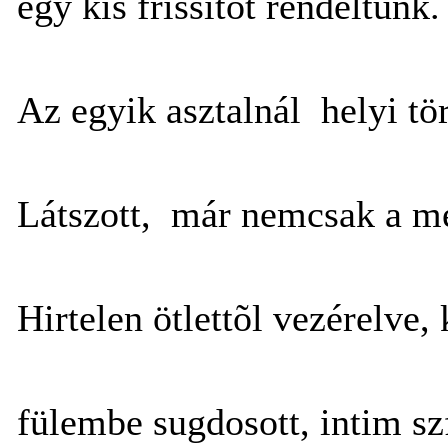
egy kis frissítõt rendeltünk.
Az egyik asztalnál helyi tö
Látszott, már nemcsak a me
Hirtelen ötlettõl vezérelve,
fülembe sugdosott, intim sz