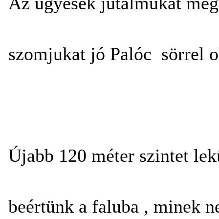
Az ügyesek jutalmukat meg
szomjukat jó Palóc sörrel o
Újabb 120 méter szintet le
beértünk a faluba , minek n