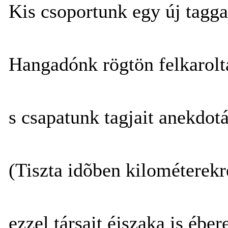
Kis csoportunk egy új tagga
Hangadónk rögtön felkarolt
s csapatunk tagjait anekdot
(Tiszta idõben kilométerekr
ezzel társait éjszaka is ébere