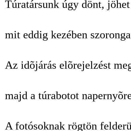
Túratársunk úgy dönt, jöhet
mit eddig kezében szorongat
Az idõjárás elõrejelzést me
majd a túrabotot napernyõre
A fotósoknak rögtön felderü