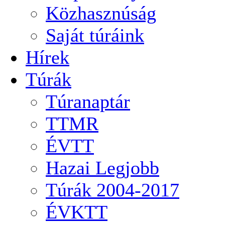
Közhasznúság
Saját túráink
Hírek
Túrák
Túranaptár
TTMR
ÉVTT
Hazai Legjobb
Túrák 2004-2017
ÉVKTT