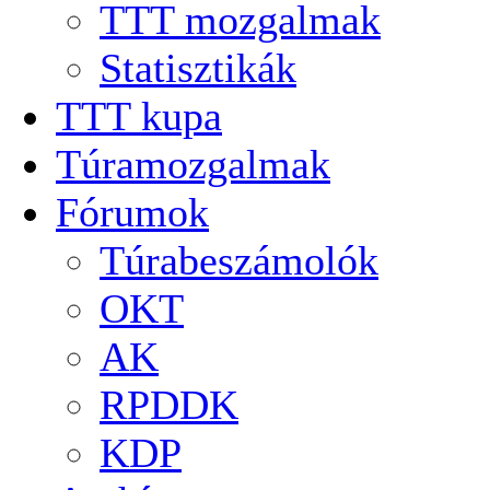
TTT mozgalmak
Statisztikák
TTT kupa
Túramozgalmak
Fórumok
Túrabeszámolók
OKT
AK
RPDDK
KDP