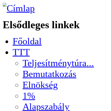
Elsődleges linkek
Főoldal
TTT
Teljesítménytúra...
Bemutatkozás
Elnökség
1%
Alapszabály