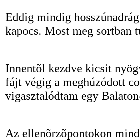
Eddig mindig hosszúnadrág 
kapocs. Most meg sortban t
Innentõl kezdve kicsit nyögv
fájt végig a meghúzódott 
vigasztalódtam egy Balaton-s
Az ellenõrzõpontokon minde