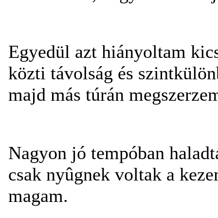
Egyedül azt hiányoltam kics
közti távolság és szintkülö
majd más túrán megszerzem
Nagyon jó tempóban haladtam
csak nyûgnek voltak a keze
magam.