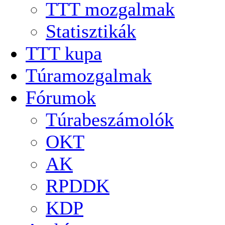
TTT mozgalmak
Statisztikák
TTT kupa
Túramozgalmak
Fórumok
Túrabeszámolók
OKT
AK
RPDDK
KDP