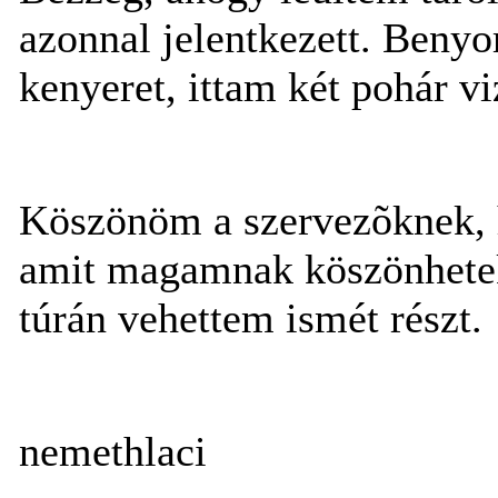
azonnal jelentkezett. Beny
kenyeret, ittam két pohár vi
Köszönöm a szervezõknek, h
amit magamnak köszönhetek
túrán vehettem ismét részt.
nemethlaci