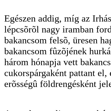
Egészen addig, míg az Irhás
lépcsõrõl nagy iramban fordu
bakancsom felsõ, üresen ha
bakancsom fûzõjének hurkáb
három hónapja vett bakancs
cukorspárgaként pattant el,
erõsségû földrengésként jele