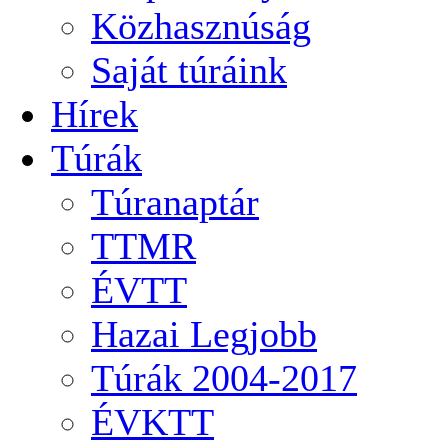
Közhasznúság
Saját túráink
Hírek
Túrák
Túranaptár
TTMR
ÉVTT
Hazai Legjobb
Túrák 2004-2017
ÉVKTT