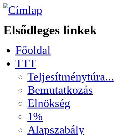
Elsődleges linkek
Főoldal
TTT
Teljesítménytúra...
Bemutatkozás
Elnökség
1%
Alapszabály