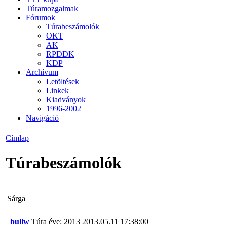
Túramozgalmak
Fórumok
Túrabeszámolók
OKT
AK
RPDDK
KDP
Archívum
Letöltések
Linkek
Kiadványok
1996-2002
Navigáció
Címlap
Túrabeszámolók
Sárga
bullw
Túra éve: 2013
2013.05.11 17:38:00