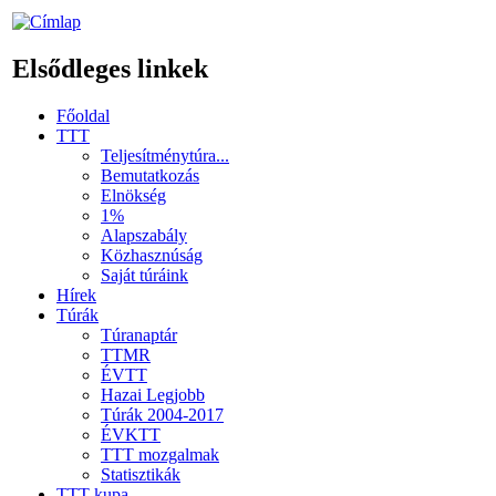
Elsődleges linkek
Főoldal
TTT
Teljesítménytúra...
Bemutatkozás
Elnökség
1%
Alapszabály
Közhasznúság
Saját túráink
Hírek
Túrák
Túranaptár
TTMR
ÉVTT
Hazai Legjobb
Túrák 2004-2017
ÉVKTT
TTT mozgalmak
Statisztikák
TTT kupa