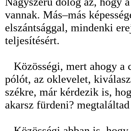
Nagyszerû dolog az, hogy a
vannak. Más–más képességek
elszántsággal, mindenki er
teljesítésért.
Közösségi, mert ahogy a c
pólót, az oklevelet, kiválas
székre, már kérdezik is, hog
akarsz fürdeni? megtalálta
Közösségi abban is, hogy 