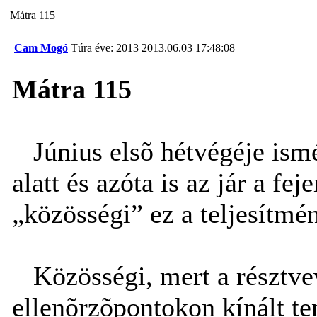
Mátra 115
Cam Mogó
Túra éve: 2013
2013.06.03 17:48:08
Mátra 115
Június elsõ hétvégéje ismét
alatt és azóta is az jár a f
„közösségi” ez a teljesítmé
Közösségi, mert a résztve
ellenõrzõpontokon kínált te