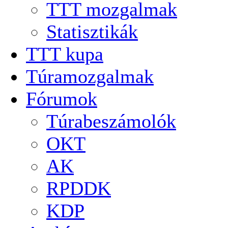
TTT mozgalmak
Statisztikák
TTT kupa
Túramozgalmak
Fórumok
Túrabeszámolók
OKT
AK
RPDDK
KDP