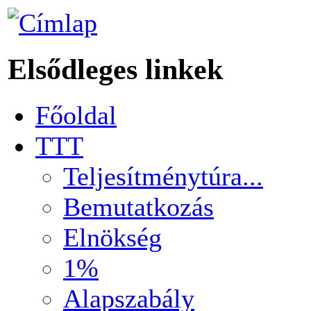
Elsődleges linkek
Főoldal
TTT
Teljesítménytúra...
Bemutatkozás
Elnökség
1%
Alapszabály