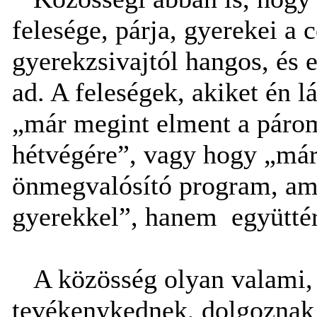
felesége, párja, gyerekei a 
gyerekzsivajtól hangos, és e
ad. A feleségek, akiket én 
„már megint elment a páro
hétvégére”, vagy hogy „már
önmegvalósító program, ami
gyerekkel”, hanem együttérz
A közösség olyan valami, 
tevékenykednek, dolgoznak 