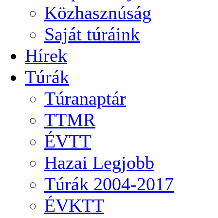
Közhasznúság
Saját túráink
Hírek
Túrák
Túranaptár
TTMR
ÉVTT
Hazai Legjobb
Túrák 2004-2017
ÉVKTT