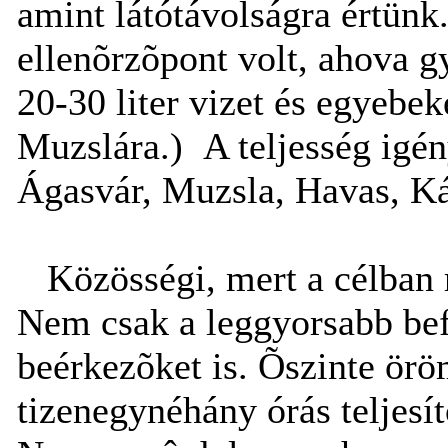
amint látótávolságra értünk
ellenõrzõpont volt, ahova gy
20-30 liter vizet és egyebek
Muzslára.) A teljesség igén
Ágasvár, Muzsla, Havas, Ká
Közösségi, mert a célban 
Nem csak a leggyorsabb bef
beérkezõket is. Õszinte ör
tizenegynéhány órás teljesít