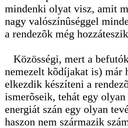
mindenki olyat visz, amit m
nagy valószínûséggel minde
a rendezõk még hozzáteszik a
Közösségi, mert a befutókn
nemezelt kõdíjakat is) már 
elkezdik készíteni a rendezõ
ismerõseik, tehát egy olyan
energiát szán egy olyan te
haszon nem származik számu