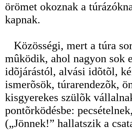
örömet okoznak a túrázókna
kapnak.
Közösségi, mert a túra sor
mûködik, ahol nagyon sok em
idõjárástól, alvási idõtõl, 
ismerõsök, túrarendezõk, ö
kisgyerekes szülõk vállalna
pontõrködésbe: pecsételnek,
(„Jönnek!” hallatszik a csat