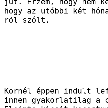
jut. Érzem, hogy nem k
hogy az utóbbi két hón
rõl szólt.
Kornél éppen indult le
innen gyakorlatilag a 