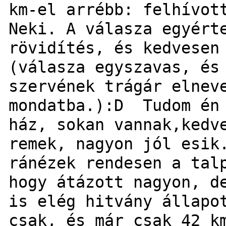
km-el arrébb: felhívot
Neki. A válasza egyért
rövidítés, és kedvesen
(válasza egyszavas, és
szervének trágár elnev
mondatba.):D Tudom én 
ház, sokan vannak,kedv
remek, nagyon jól esik
ránézek rendesen a tal
hogy átázott nagyon, d
is elég hitvány állapo
csak, és már csak 42 k