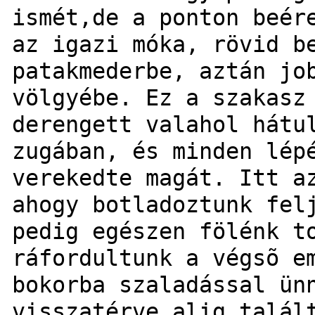
ismét,de a ponton beér
az igazi móka, rövid b
patakmederbe, aztán jo
völgyébe. Ez a szakasz
derengett valahol hátu
zugában, és minden lép
verekedte magát. Itt a
ahogy botladoztunk fel
pedig egészen fölénk t
ráfordultunk a végsõ e
bokorba szaladással ün
visszatérve alig talál