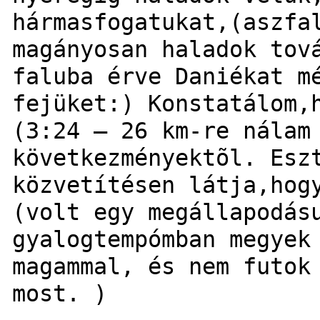
hármasfogatukat,(aszfa
magányosan haladok tov
faluba érve Daniékat m
fejüket:) Konstatálom,
(3:24 – 26 km-re nálam
következményektõl. Esz
közvetítésen látja,hog
(volt egy megállapodás
gyalogtempómban megyek
magammal, és nem futok
most. )