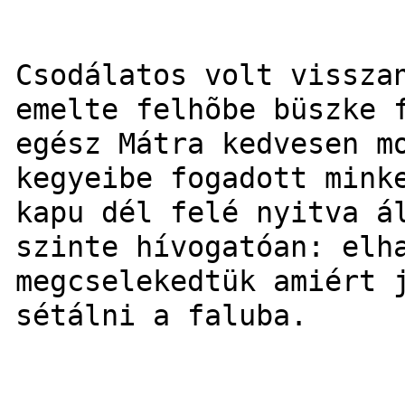
Csodálatos volt vissza
emelte felhõbe büszke 
egész Mátra kedvesen m
kegyeibe fogadott mink
kapu dél felé nyitva á
szinte hívogatóan: elh
megcselekedtük amiért 
sétálni a faluba.