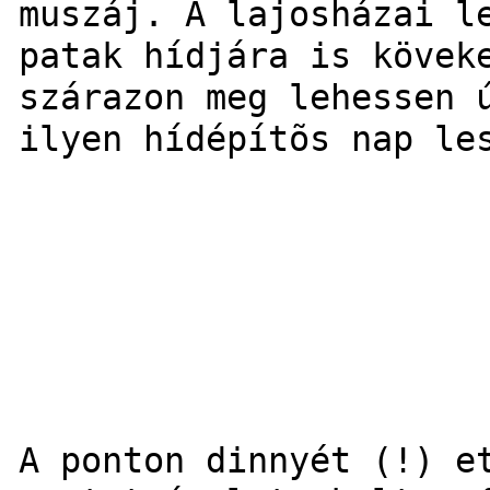
muszáj. A lajosházai l
patak hídjára is kövek
szárazon meg lehessen 
ilyen hídépítõs nap le
A ponton dinnyét (!) e