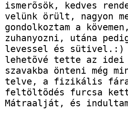
ismerõsök, kedves rend
velünk örült, nagyon m
gondolkoztam a kövemen
zuhanyozni, utána pedi
levessel és sütivel.:)
lehetõvé tette az idei
szavakba önteni még mi
telve, a fizikális fár
feltöltõdés furcsa ket
Mátraalját, és indulta