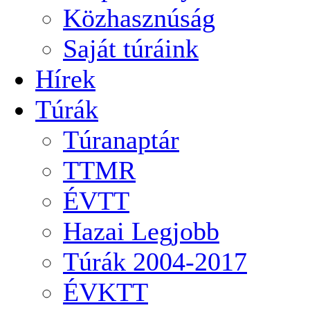
Közhasznúság
Saját túráink
Hírek
Túrák
Túranaptár
TTMR
ÉVTT
Hazai Legjobb
Túrák 2004-2017
ÉVKTT