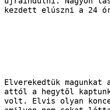
újraindulni. Nagyon la
kezdett elúszni a 24 ó
Elverekedtük magunkat 
attól a hegytõl kaptun
volt. Elvis olyan konc