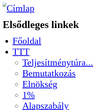
Elsődleges linkek
Főoldal
TTT
Teljesítménytúra...
Bemutatkozás
Elnökség
1%
Alapszabály