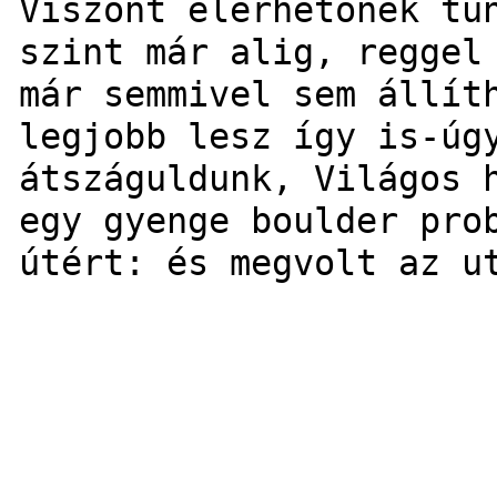
Viszont elérhetõnek tû
szint már alig, reggel
már semmivel sem állít
legjobb lesz így is-ú
átszáguldunk, Világos 
egy gyenge boulder pro
útért: és megvolt az u