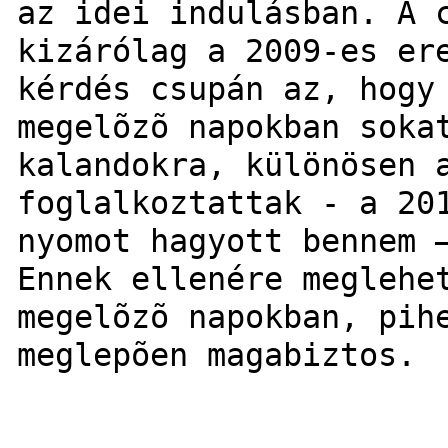
az idei indulásban.
A 
kizárólag a 2009-es er
kérdés csupán az, hogy
megelõzõ napokban soka
kalandokra, különösen 
foglalkoztattak - a 20
nyomot hagyott bennem 
Ennek ellenére meglehe
megelõzõ napokban, pih
meglepõen magabiztos.