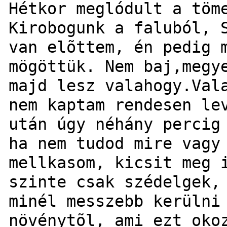
Hétkor meglódult a töm
Kirobogunk a faluból, 
van elõttem, én pedig 
mögöttük. Nem baj,megy
majd lesz valahogy.Val
nem kaptam rendesen le
után úgy néhány percig
ha nem tudod mire vagy
mellkasom, kicsit meg 
szinte csak szédelgek,
minél messzebb kerülni
növénytõl, ami ezt oko