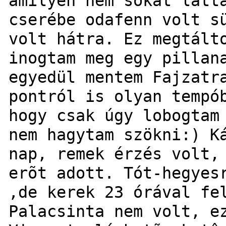
amilyen nem sokat látt
cserébe odafenn volt s
volt hátra. Ez megtált
inogtam meg egy pillan
egyedül mentem Fajzatr
pontról is olyan tempó
hogy csak úgy lobogtam
nem hagytam szökni:) K
nap, remek érzés volt,
erõt adott. Tót-hegyes
,de kerek 23 órával fe
Palacsinta nem volt, e