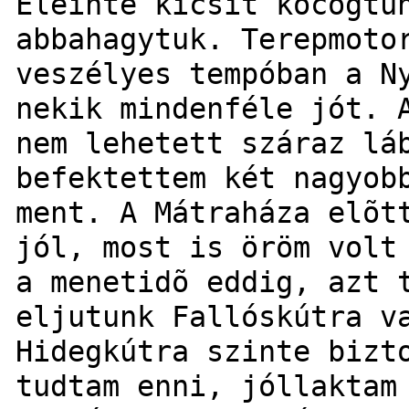
Eleinte kicsit kocogtu
abbahagytuk. Terepmoto
veszélyes tempóban a N
nekik mindenféle jót. 
nem lehetett száraz lá
befektettem két nagyob
ment. A Mátraháza elõt
jól, most is öröm volt
a menetidõ eddig, azt 
eljutunk Fallóskútra v
Hidegkútra szinte bizt
tudtam enni, jóllaktam