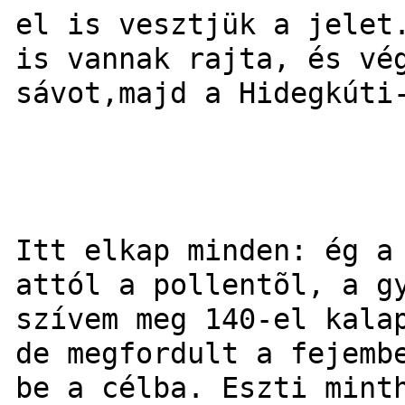
el is vesztjük a jelet
is vannak rajta, és vé
sávot,majd a Hidegkúti
Itt elkap minden: ég a
attól a pollentõl, a g
szívem meg 140-el kala
de megfordult a fejemb
be a célba. Eszti mint