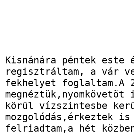
Kisnánára péntek este 
regisztráltam, a vár v
fekhelyet foglaltam.
A 
megnéztük,nyomkövetõt 
körül vízszintesbe ker
mozgolódás,érkeztek is
felriadtam,a hét közbe