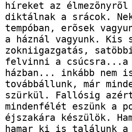
híreket az élmezõnyrõl
diktálnak a srácok. Ne
tempóban, erõsek vagyu
a háznál vagyunk. Kis 
zokniigazgatás, satöbb
felvinni a csúcsra...a
házban... inkább nem i
továbbállunk, már mind
szürkül. Fallósig azér
mindenfélét eszünk a p
éjszakára készülök. Ha
hamar ki is találunk a