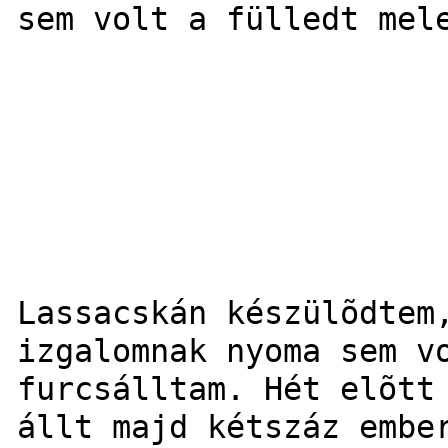
sem volt a fülledt mel
Lassacskán készülõdtem
izgalomnak nyoma sem v
furcsálltam. Hét elõtt
állt majd kétszáz embe