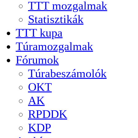
TTT mozgalmak
Statisztikák
TTT kupa
Túramozgalmak
Fórumok
Túrabeszámolók
OKT
AK
RPDDK
KDP