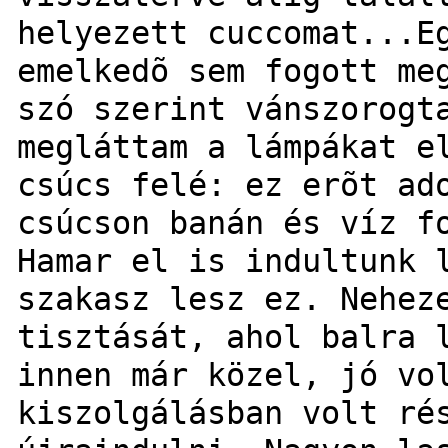
helyezett cuccomat...E
emelkedõ sem fogott me
szó szerint vánszorogt
megláttam a lámpákat e
csúcs felé: ez erõt ad
csúcson banán és víz f
Hamar el is indultunk 
szakasz lesz ez. Nehez
tisztását, ahol balra 
innen már közel, jó vo
kiszolgálásban volt ré