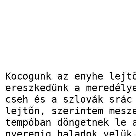
Kocogunk az enyhe lejt
ereszkedünk a meredély
cseh és a szlovák srác
lejtõn, szerintem mesz
tempóban döngetnek le 
nyeregig haladok velük