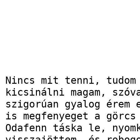
Nincs mit tenni, tudom
kicsinálni magam, szóv
szigorúan gyalog érem 
is megfenyeget a görcs
Odafenn táska le, nyom
visszajöttem, és robog