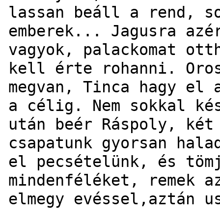
lassan beáll a rend, s
emberek... Jagusra azé
vagyok, palackomat ott
kell érte rohanni. Oro
megvan, Tinca hagy el 
a célig. Nem sokkal ké
után beér Ráspoly, két
csapatunk gyorsan hala
el pecsételünk, és töm
mindenféléket, remek a
elmegy evéssel,aztán u