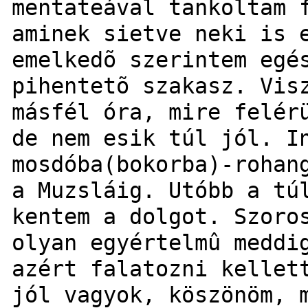
mentateával tankoltam 
aminek sietve neki is 
emelkedõ szerintem egé
pihentetõ szakasz. Vis
másfél óra, mire felér
de nem esik túl jól. I
mosdóba(bokorba)-rohan
a Muzsláig. Utóbb a tú
kentem a dolgot. Szoro
olyan egyértelmû meddi
azért falatozni kellet
jól vagyok, köszönöm, 