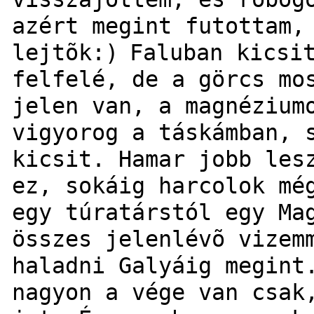
azért megint futottam,
lejtõk:)
Faluban kicsi
felfelé, de a görcs mo
jelen van, a magnézium
vigyorog a táskámban, 
kicsit. Hamar jobb les
ez, sokáig harcolok mé
egy túratárstól egy Ma
összes jelenlévõ vizem
haladni Galyáig megint
nagyon a vége van csak