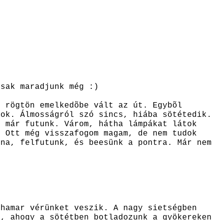
csak maradjunk még :)
l rögtön emelkedõbe vált az út. Egybõl
lok. Álmosságról szó sincs, hiába sötétedik.
n már futunk. Várom, hátha lámpákat látok
. Ott még visszafogom magam, de nem tudok
rna, felfutunk, és beesünk a pontra. Már nem
 hamar vérünket veszik. A nagy sietségben
t, ahogy a sötétben botladozunk a gyökereken