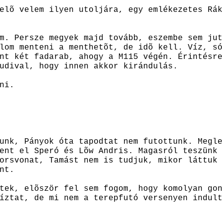
elõ velem ilyen utoljára, egy emlékezetes Rá
m. Persze megyek majd tovább, eszembe sem ju
lom menteni a menthetõt, de idõ kell. Víz, s
nt két fadarab, ahogy a M115 végén. Érintésr
udival, hogy innen akkor kirándulás.
ni.
unk, Pányok óta tapodtat nem futottunk. Megl
ent el Speró és Lõw Andris. Magasról teszünk
orsvonat, Tamást nem is tudjuk, mikor láttuk
nt.
tek, elõször fel sem fogom, hogy komolyan go
íztat, de mi nem a terepfutó versenyen indul