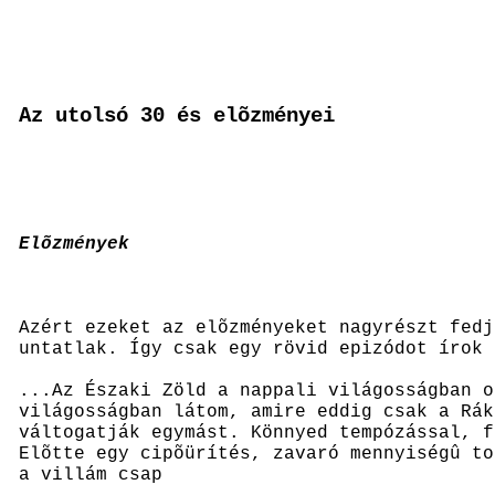
Az utolsó 30 és elõzményei
Elõzmények
Azért ezeket az elõzményeket nagyrészt fedj
untatlak. Így csak egy rövid epizódot írok 
...Az Északi Zöld a nappali világosságban o
világosságban látom, amire eddig csak a Rák
váltogatják egymást. Könnyed tempózással, f
Elõtte egy cipõürítés, zavaró mennyiségû to
a villám csap