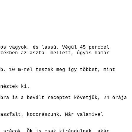
.
pos vagyok, és lassú. Végül 45 perccel
székben az asztal mellett, úgyis hamar
kb. 10 m-rel teszek meg így többet, mint
 néztek ki.
bbra is a bevált receptet követjük, 24 órája
 aszfalt, kocorászunk. Már valamivel
a srácok. Õk is csak kirándulnak, akár