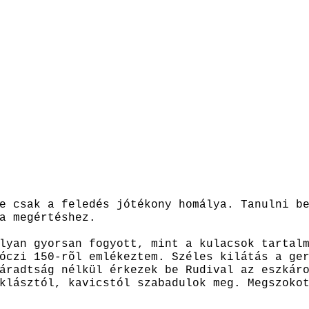
e csak a feledés jótékony homálya. Tanulni b
a megértéshez.
lyan gyorsan fogyott, mint a kulacsok tartal
óczi 150-rõl emlékeztem. Széles kilátás a ge
áradtság nélkül érkezek be Rudival az eszkár
klásztól, kavicstól szabadulok meg. Megszoko