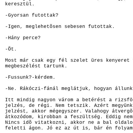
keresztül.
-Gyorsan futottak?
-Igen, meglehetõsen sebesen futottak.
-Hány perce?
-Öt.
Most már csak egy fél szelet üres kenyeret 
megbeszélést tartunk.
-Fussunk?-kérdem.
-Ne. Rákóczi-fánál meglátjuk, hogyan állunk
Itt mindig nagyon várom a betérést a rizsfö
jelzés, de régi. Nem tetszik. Azért megyünk
jelzést, akkor mégegyszer. Valahogy átvergõ
átkozódom, kirobban a feszültség. Eddig nem
Nincs idõ vitatkozni, akkor ne a bal oldalo
feletti ágon. Jó ez az út is, bár én folyam