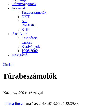
Túramozgalmak
Fórumok
Túrabeszámolók
OKT
AK
RPDDK
KDP
Archívum
Letöltések
Linkek
Kiadványok
1996-2002
Navigáció
Címlap
Túrabeszámolók
Kazinczy 200 és résztávjai
Tinca tinca
Túra éve: 2013
2013.06.24 22:39:38