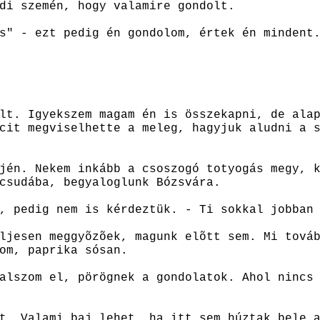
di szemén, hogy valamire gondolt.
s" - ezt pedig én gondolom, értek én mindent
lt. Igyekszem magam én is összekapni, de ala
cit megviselhette a meleg, hagyjuk aludni a 
jén. Nekem inkább a csoszogó totyogás megy, 
csudába, begyaloglunk Bózsvára.
, pedig nem is kérdeztük. - Ti sokkal jobban
ljesen meggyõzõek, magunk elõtt sem. Mi tová
om, paprika sósan.
alszom el, pörögnek a gondolatok. Ahol nincs
t. Valami baj lehet, ha itt sem húztak bele 