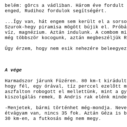
belém: görcs a vádliban. Három éve fordult 
enged, Rudihoz fordulok segítségért.
...Így van, hát engem sem került el a sorso
Szurok-hegy piramisa mögött bújik el. Próbá
víz, magnézium. Aztán indulunk. A combom mi
még többször kocogunk, aztán megbeszéljük R
Úgy érzem, hogy nem esik nehezére beleegyez
A vége
Harmadszor járunk Füzéren. 80 km-t kirádult
hogy fél, egy órával, tíz perccel ezelõtt m
aszfalton robogott el mellettünk, mint a gy
kiszolgálás remek, B Andris rak elénk minde
-Menjetek, bármi történhet még-mondja. Neve
étvágyam van, nincs 35 fok. Aztán Géza is b
30 km-en, a futkosás még nem megy.