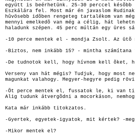
együtt is beérhetünk. 25-30 perccel késõbb 
Eszkálára fel. Most már én javaslom Rudinak
hûvösebb idõben rengeteg tartalékom van még
mennyi emelkedõ van még a célig, hát lehetn
haladunk szépen. 45 perc múltán egy üres sá
-10 perce mentek el - mondja Zsolt. Az ütõ 
-Biztos, nem inkább 15? - mintha számítana 
-De tudnotok kell, hogy hívnom kell õket, h
Verseny van hát mégis? Tudjuk, hogy most ne
magunkat valahogy. Megyer-hegyre pedig rövi
-Öt perce mentek el, fussatok le, ki van ti
Alig tudunk átvergõdni a mocorkáson, nemhog
Kata már inkább titokzatos.
-Gyertek, egyetek-igyatok, mit kértek? -meg
-Mikor mentek el?