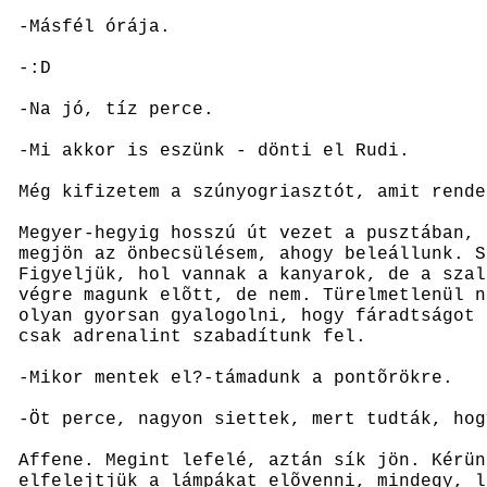
-Másfél órája.
-:D
-Na jó, tíz perce.
-Mi akkor is eszünk - dönti el Rudi.
Még kifizetem a szúnyogriasztót, amit rende
Megyer-hegyig hosszú út vezet a pusztában, 
megjön az önbecsülésem, ahogy beleállunk. S
Figyeljük, hol vannak a kanyarok, de a szal
végre magunk elõtt, de nem. Türelmetlenül n
olyan gyorsan gyalogolni, hogy fáradtságot 
csak adrenalint szabadítunk fel.
-Mikor mentek el?-támadunk a pontõrökre.
-Öt perce, nagyon siettek, mert tudták, hog
Affene. Megint lefelé, aztán sík jön. Kérün
elfelejtjük a lámpákat elõvenni, mindegy, l