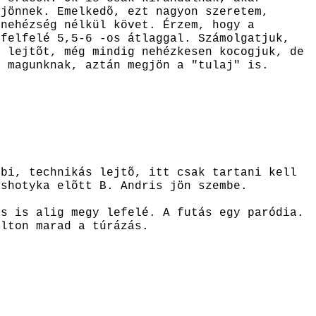
 jönnek. Emelkedõ, ezt nagyon szeretem,
 nehézség nélkül követ. Érzem, hogy a
 felfelé 5,5-6 -os átlaggal. Számolgatjuk,
, lejtõt, még mindig nehézkesen kocogjuk, de
k magunknak, aztán megjön a "tulaj" is.
mbi, technikás lejtõ, itt csak tartani kell
oshotyka elõtt B. Andris jön szembe.
ás is alig megy lefelé. A futás egy paródia.
alton marad a túrázás.