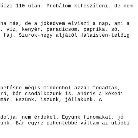
kóczi 110 után. Probálom kifeszíteni, de nem
tna más, de a jókedvem elviszi a nap, ami a
ó, víz, kenyér, paradicsom, paprika, só,
e fáj. Szurok-hegy aljától Hálaisten-tetõig
epetésre mégis mindenhol azzal fogadtak,
 rá, bár csodálkozunk is. Andris a kékedi
 már. Eszünk, iszunk, jóllakunk. A
ndolja, nem érdekel. Együnk finomakat, jó
tunk. Bár egyre pihentebbé váltam az utóbbi