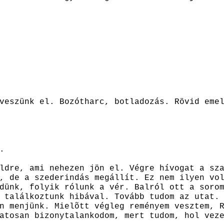
veszünk el. Bozótharc, botladozás. Rövid eme
.
ldre, ami nehezen jön el. Végre hívogat a sz
, de a szederindás megállít. Ez nem ilyen vo
dünk, folyik rólunk a vér. Balról ott a soro
 találkoztunk hibával. Tovább tudom az utat.
n menjünk. Mielõtt végleg reményem vesztem, 
atosan bizonytalankodom, mert tudom, hol vez