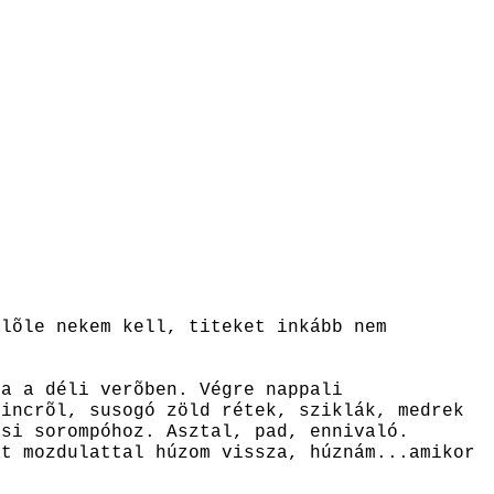
elõle nekem kell, titeket inkább nem
ma a déli verõben. Végre nappali
rincrõl, susogó zöld rétek, sziklák, medrek
osi sorompóhoz. Asztal, pad, ennivaló.
tt mozdulattal húzom vissza, húznám...amikor