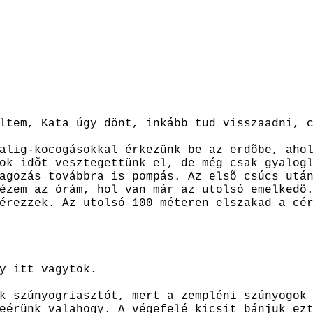
ltem, Kata úgy dönt, inkább tud visszaadni, 
alig-kocogásokkal érkezünk be az erdõbe, aho
ok idõt vesztegettünk el, de még csak gyalog
agozás továbbra is pompás. Az elsõ csúcs utá
ézem az órám, hol van már az utolsó emelkedõ
érezzek. Az utolsó 100 méteren elszakad a cé
y itt vagytok.
k szúnyogriasztót, mert a zempléni szúnyogok
eérünk valahogy. A végefelé kicsit bánjuk ez