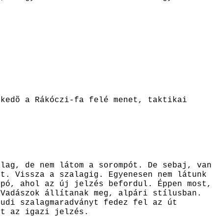
lkedõ a Rákóczi-fa felé menet, taktikai
alag, de nem látom a sorompót. De sebaj, van
lt. Vissza a szalagig. Egyenesen nem látunk
mpó, ahol az új jelzés befordul. Éppen most,
 Vadászok állítanak meg, alpári stílusban.
Rudi szalagmaradványt fedez fel az út
et az igazi jelzés.