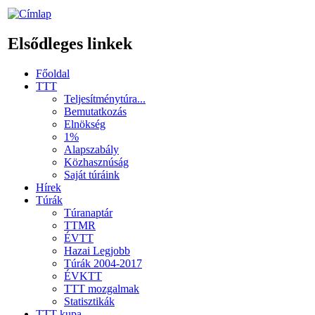
Elsődleges linkek
Főoldal
TTT
Teljesítménytúra...
Bemutatkozás
Elnökség
1%
Alapszabály
Közhasznúság
Saját túráink
Hírek
Túrák
Túranaptár
TTMR
ÉVTT
Hazai Legjobb
Túrák 2004-2017
ÉVKTT
TTT mozgalmak
Statisztikák
TTT kupa