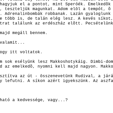
hagyjuk el a pontot, mint Speróék. Emelkedõk
, teszteljük magunkat. Adom elöl a tempót, õ
. Adrenalinbombák robbanak. Lazán gyaloglunk
e több is, de talán elég lesz. A kevés síkot
trat találunk az erdészház elõtt. Pecsételün
majd megáll bennem.
valamit...
ogy itt voltatok.
m sok esélyünk lesz Makkoshotykáig. Dimbi-do
d az emelkedõ, nyomni kell majd nagyon. Makk
sztítva az út - összenevetünk Rudival, a jár
y lefutni. A síkon azért igyekszünk. Az aszf
ható a kedvessége, vagy...?