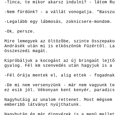
-Tinca, te mikor akarsz indulni? - látom Ru
-Nem fürdünk? - a vállát vonogatja. "Basszu
-Legalább egy lábmosás, zoknicsere-mondom.
-Ok, persze.
Mire lemegyek az öltözõbe, szinte összepako
Andrásék után mi is elköszönük Füzértõl. La
összeszedi magát.
Kipróbáljuk a kocogást az új bringaút lejtõ
gyalog. Fél km szenvedés után hagyjuk is a 
-Fél órája mentek el, alig ettek - fogadnak
-De mi nem versenyzünk - már nem vagyunk te
ez esik jól. Vékonyan kent kenyér, paradics
Nagyhutáig az unalom rettenet. Most mégsem 
emberibb látványt nyújthatunk.
Nagyhután én már dinnyézek is a menü mellet