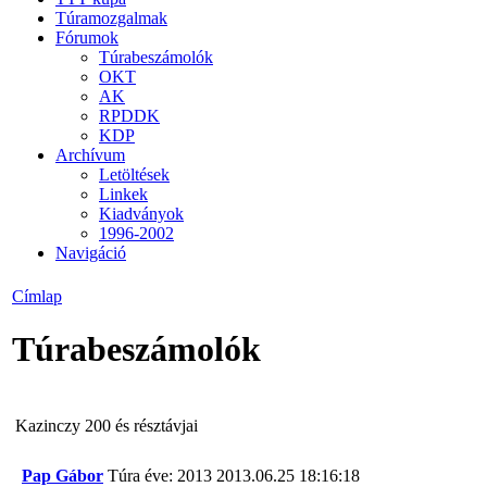
Túramozgalmak
Fórumok
Túrabeszámolók
OKT
AK
RPDDK
KDP
Archívum
Letöltések
Linkek
Kiadványok
1996-2002
Navigáció
Címlap
Túrabeszámolók
Kazinczy 200 és résztávjai
Pap Gábor
Túra éve: 2013
2013.06.25 18:16:18