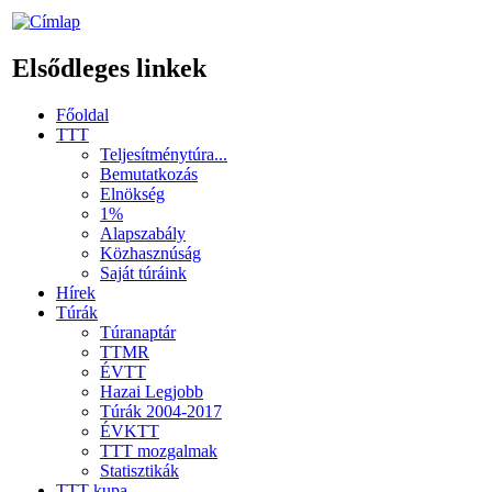
Elsődleges linkek
Főoldal
TTT
Teljesítménytúra...
Bemutatkozás
Elnökség
1%
Alapszabály
Közhasznúság
Saját túráink
Hírek
Túrák
Túranaptár
TTMR
ÉVTT
Hazai Legjobb
Túrák 2004-2017
ÉVKTT
TTT mozgalmak
Statisztikák
TTT kupa