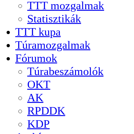
TTT mozgalmak
Statisztikák
TTT kupa
Túramozgalmak
Fórumok
Túrabeszámolók
OKT
AK
RPDDK
KDP