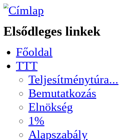
Elsődleges linkek
Főoldal
TTT
Teljesítménytúra...
Bemutatkozás
Elnökség
1%
Alapszabály