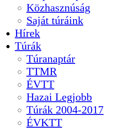
Közhasznúság
Saját túráink
Hírek
Túrák
Túranaptár
TTMR
ÉVTT
Hazai Legjobb
Túrák 2004-2017
ÉVKTT