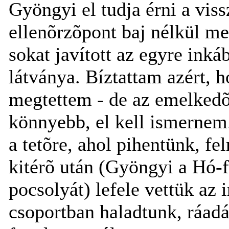
Gyöngyi el tudja érni a vis
ellenõrzõpont baj nélkül m
sokat javított az egyre ink
látványa. Bíztattam azért, 
megtettem - de az emelkedõ 
könnyebb, el kell ismernem
a tetõre, ahol pihentünk, f
kitérõ után (Gyöngyi a Hó-fe
pocsolyát) lefele vettük az
csoportban haladtunk, ráad