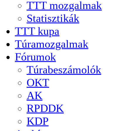
TTT mozgalmak
Statisztikák
TTT kupa
Túramozgalmak
Fórumok
Túrabeszámolók
OKT
AK
RPDDK
KDP