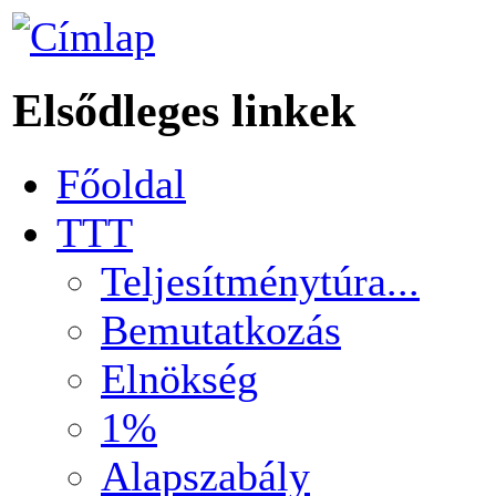
Elsődleges linkek
Főoldal
TTT
Teljesítménytúra...
Bemutatkozás
Elnökség
1%
Alapszabály