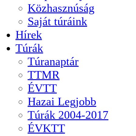
Közhasznúság
Saját túráink
Hírek
Túrák
Túranaptár
TTMR
ÉVTT
Hazai Legjobb
Túrák 2004-2017
ÉVKTT