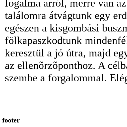
fogalma arról, merre van az
találomra átvágtunk egy erd
egészen a kisgombási buszm
fölkapaszkodtunk mindenfé
keresztül a jó útra, majd e
az ellenõrzõponthoz. A célb
szembe a forgalommal. Elég
footer