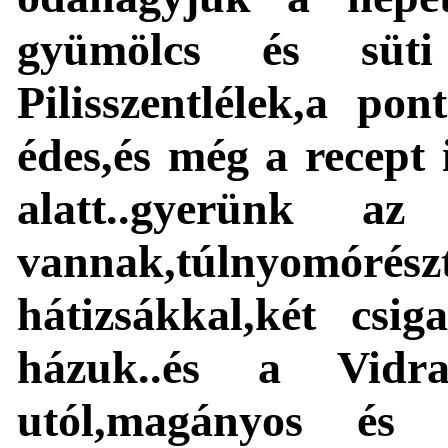
gyümölcs és süt
Pilisszentlélek,a po
édes,és még a recept 
alatt..gyerünk a
vannak,túlnyomó
hátizsákkal,két csig
házuk..és a Vidra
utól,magányos és