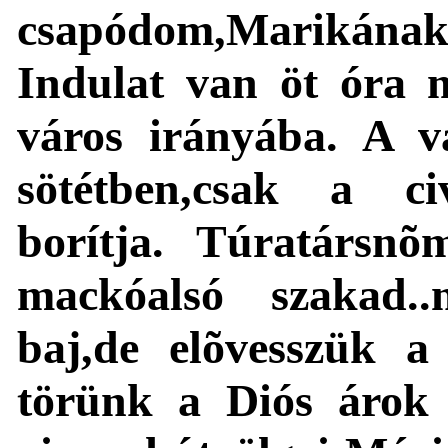
csapódom,Marikának
Indulat van öt óra 
város irányába. A 
sötétben,csak a civ
borítja. Túratársnõ
mackóalsó szakad.
baj,de elõvesszük a 
törünk a Diós árok 