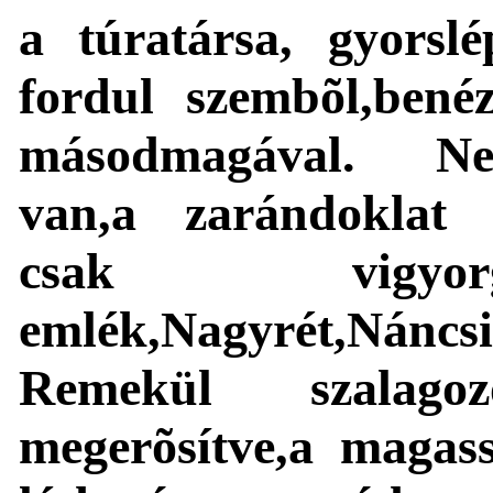
a túratársa, gyorslé
fordul szembõl,benéz
másodmagával. Ne
van,a zarándoklat tö
csak vigyor
emlék,Nagyrét,Náncsi
Remekül szalagozo
megerõsítve,a magass