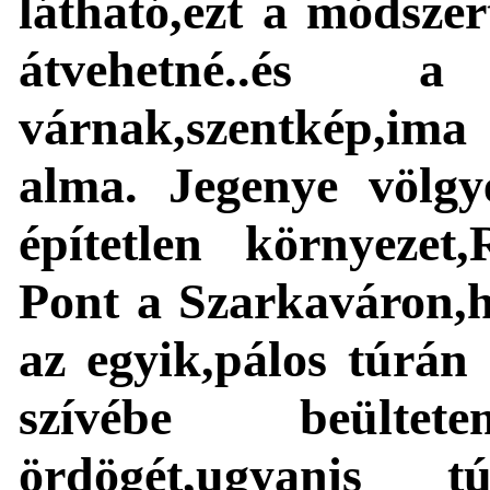
látható,ezt a módsze
átvehetné..és 
várnak,szentkép,ima
alma. Jegenye völgye
építetlen környezet,
Pont a Szarkaváron,h
az egyik,pálos túrán
szívébe beülte
ördögét,ugyanis t