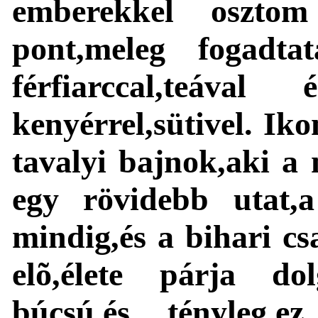
emberekkel osztom
pont,meleg fogadt
férfiarccal,teáva
kenyérrel,sütivel. I
tavalyi bajnok,aki a 
egy rövidebb utat,a 
mindig,és a bihari cs
elõ,élete párja d
búcsú,és tényleg