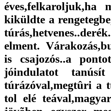
éves,felkaroljuk,ha 
kiküldte a rengetegbe
túrás,hetvenes..der
elment. Várakozás,bu
is csajozós..a pont
jóindulatot tanúsí
túrázóval,megtûri a t
tol elé teával,magya