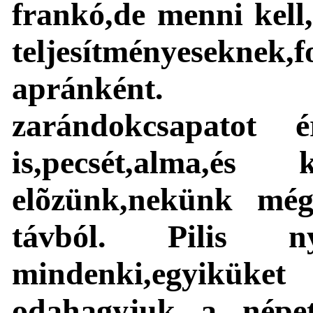
frankó,de menni kell
teljesítményesekn
apránként. Kl
zarándokcsapatot 
is,pecsét,alma,és 
elõzünk,nekünk mé
távból. Pilis n
mindenki,egyiküket
odahagyjuk a népe