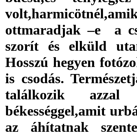
volt,harmicötnél,a
ottmaradjak –e a cs
szorít és elküld ut
Hosszú hegyen fotózo
is csodás. Természet
találkozik azza
békességgel,amit urb
az áhítatnak szente