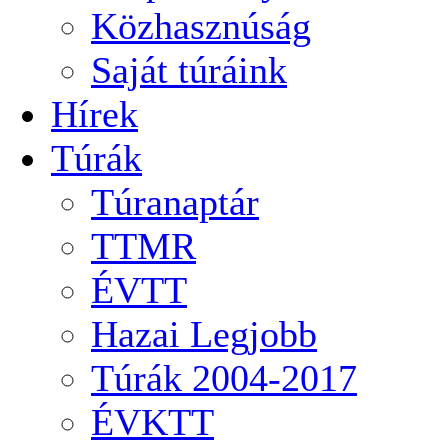
Közhasznúság
Saját túráink
Hírek
Túrák
Túranaptár
TTMR
ÉVTT
Hazai Legjobb
Túrák 2004-2017
ÉVKTT