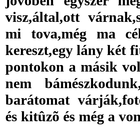
jövõben egyszer meg
visz,által,ott várnak,
mi tova,még ma cél
kereszt,egy lány két fi
pontokon a másik vol
nem bámészkodunk,i
barátomat várják,fot
és kitûzõ és még a von