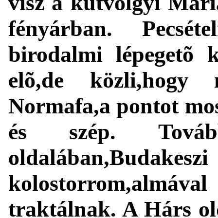
visz a kútvölgyi Már
fényárban. Pecsé
birodalmi lépegetõ 
elõ,de közli,hogy
Normafa,a pontot mos
és szép. Tov
oldalában,Bu
kolostorrom,almáv
traktálnak. A Hárs ol