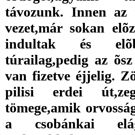
távozunk. Innen az ú
vezet,már sokan elõ
indultak és elõ
túrailag,pedig az õs
van fizetve éjjelig. Z
pilisi erdei út,zeg
tömege,amik orvosság
a csobánkai elág