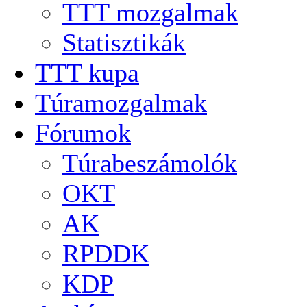
TTT mozgalmak
Statisztikák
TTT kupa
Túramozgalmak
Fórumok
Túrabeszámolók
OKT
AK
RPDDK
KDP