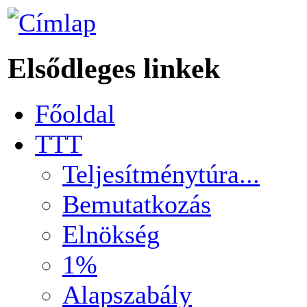
Elsődleges linkek
Főoldal
TTT
Teljesítménytúra...
Bemutatkozás
Elnökség
1%
Alapszabály