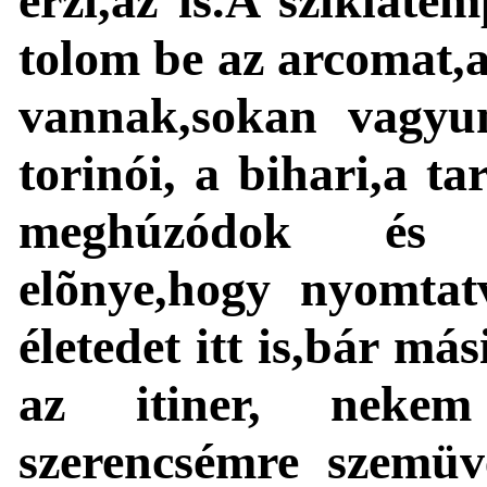
érzi,az is.A sziklate
tolom be az arcomat,
vannak,sokan vagyu
torinói, a bihari,a t
meghúzódok és n
elõnye,hogy nyomtat
életedet itt is,bár má
az itiner, neke
szerencsémre szemüv