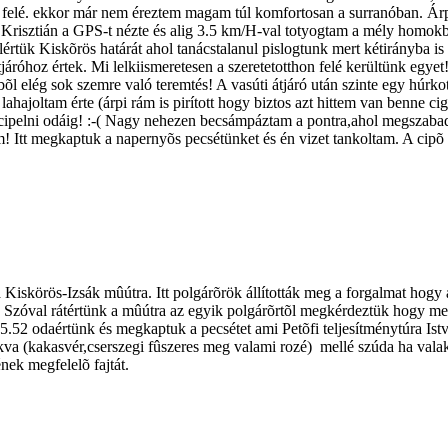
ont felé. ekkor már nem éreztem magam túl komfortosan a surranóban. Á
Krisztián a GPS-t nézte és alig 3.5 km/H-val totyogtam a mély homokba
lértük Kiskõrös határát ahol tanácstalanul pislogtunk mert kétirányba is 
áróhoz értek. Mi lelkiismeretesen a szeretetotthon felé kerültünk egyet! 
õl elég sok szemre való teremtés! A vasúti átjáró után szinte egy húrkot 
lahajoltam érte (árpi rám is pirított hogy biztos azt hittem van benne c
cipelni odáig! :-( Nagy nehezen becsámpáztam a pontra,ahol megszabadul
! Itt megkaptuk a napernyõs pecsétünket és én vizet tankoltam. A cipõ 
iskörös-Izsák mûútra. Itt polgárõrök állították meg a forgalmat hogy á
Szóval rátértünk a mûútra az egyik polgárõrtõl megkérdeztük hogy me
52 odaértünk és megkaptuk a pecsétet ami Petõfi teljesítménytúra Istvá
akva (kakasvér,cserszegi fûszeres meg valami rozé) mellé szúda ha vala
ének megfelelõ fajtát.