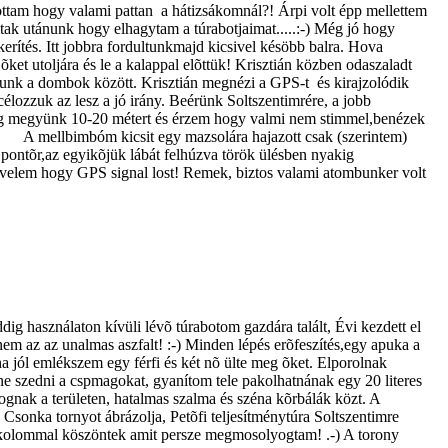
lottam hogy valami pattan a hátizsákomnál?! Árpi volt épp mellettem
ak utánunk hogy elhagytam a túrabotjaimat.....:-) Még jó hogy
kerítés. Itt jobbra fordultunkmajd kicsivel késöbb balra. Hova
ket utoljára és le a kalappal elõttük! Krisztián közben odaszaladt
gtunk a dombok között. Krisztián megnézi a GPS-t és kirajzolódik
lozzuk az lesz a jó irány. Beérünk Soltszentimrére, a jobb
alig megyünk 10-20 métert és érzem hogy valmi nem stimmel,benézek
.. A mellbimbóm kicsit egy mazsolára hajazott csak (szerintem)
 pontõr,az egyikõjük lábát felhúzva török ülésben nyakig
 velem hogy GPS signal lost! Remek, biztos valami atombunker volt
ig használaton kívüli lévõ túrabotom gazdára talált, Évi kezdett el
nem az az unalmas aszfalt! :-) Minden lépés erõfeszítés,egy apuka a
ha jól emlékszem egy férfi és két nõ ülte meg õket. Elporolnak
ne szedni a cspmagokat, gyanítom tele pakolhatnának egy 20 literes
gnak a területen, hatalmas szalma és széna kõrbálák közt. A
Csonka tornyot ábrázolja, Petõfi teljesítménytúra Soltszentimre
. Csókolommal köszöntek amit persze megmosolyogtam! .-) A torony