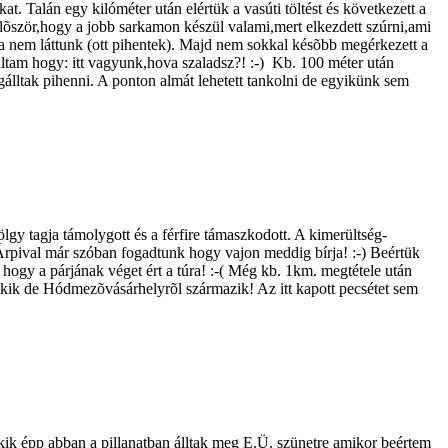
. Talán egy kilóméter után elértük a vasúti töltést és következett a
elõször,hogy a jobb sarkamon készül valami,mert elkezdett szúrni,ami
ta nem láttunk (ott pihentek). Majd nem sokkal késõbb megérkezett a
báltam hogy: itt vagyunk,hova szaladsz?! :-) Kb. 100 méter után
gálltak pihenni. A ponton almát lehetett tankolni de egyikünk sem
gy tagja támolygott és a férfire támaszkodott. A kimerültség-
!! Árpival már szóban fogadtunk hogy vajon meddig bírja! :-) Beértük
hogy a párjának véget ért a túra! :-( Még kb. 1km. megtétele után
 lakik de Hódmezõvásárhelyrõl származik! Az itt kapott pecsétet sem
kik épp abban a pillanatban álltak meg E.Ü. szünetre amikor beértem