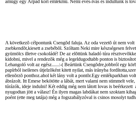
amúgy egy Árpád kori emlékmû. Némi evés-ivás és indultunk is tov
A következõ célpontunk Csengõd faluja. Az oda vezetõ út nem volt tú
zsebkendõt,kiesett a zsebébõl. Szóltam Neki mire készségesen felve
gyümölcs illetve csokoládé! De az elõttünk haladó túra résztvevõkke
kidobni, mivel a rendezõk még a legeldugodtabb ponton is biztosítot
Lehangoló volt az egész......:-( Beártünk Csengõdre,jobbról egy kör
papírból iseilenes útjelzõként kitett nyilat, más irányba fordította,
ellenõrzõ ponthoz.ahol két lány volt a pontõr.Egy emlékparkban volt a
ábrázolt. Itt Emese bekötötte a lábát, mert valami nem stimmelt vele
túrázók, ideje indulni! Két eddig még nem látott lovas is beérkezett
nyugodtan jött a válasz! Én ilyen magas labdákat nem szoktam kihagy
poént (ette meg tatája) még a fogszabályzóval is csinos mosolyt tud