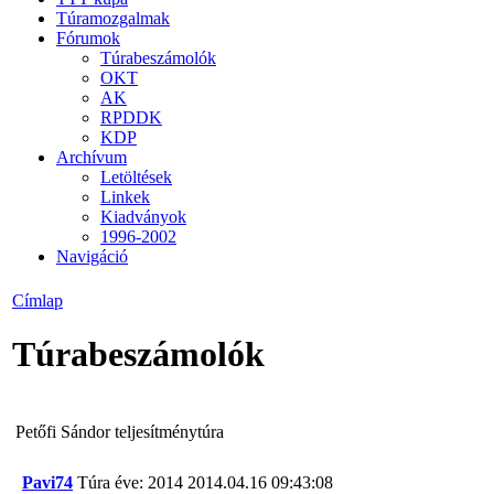
Túramozgalmak
Fórumok
Túrabeszámolók
OKT
AK
RPDDK
KDP
Archívum
Letöltések
Linkek
Kiadványok
1996-2002
Navigáció
Címlap
Túrabeszámolók
Petőfi Sándor teljesítménytúra
Pavi74
Túra éve: 2014
2014.04.16 09:43:08