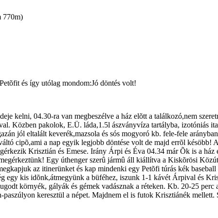
m 770m)
Petõfit és így utólag mondom:Jó döntés volt!
je kelni, 04.30-ra van megbeszélve a ház elõtt a találkozó,nem szeretné
éval. Közben pakolok, E.Ü. láda,1.5l ászványvíza tartályba, izotóniás i
 igazán jól eltalált keverék,mazsola és sós mogyoró kb. fele-fele arányb
 váltó cipõ,ami a nap egyik legjobb döntése volt de majd errõl késöbb!
egérkezik Krisztián és Emese. Irány Árpi és Éva 04.34 már Õk is a ház 
0 megérkeztünk! Egy úthenger szerû jármû áll kiállítva a Kiskõrösi Kö
gkapjuk az itinerünket és kap mindenki egy Petõfi túrás kék baseball 
ég egy kis idõnk,átmegyünk a büféhez, iszunk 1-1 kávét Árpival és Kris
 nyugodt környék, gályák és gémek vadásznak a réteken. Kb. 20-25 perc 
paszúlyon keresztül a népet. Majdnem el is futok Krisztiánék mellett. Si