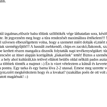
ább.
l izgalmas,elõször balra tõlünk szõlõtökék vége láthatatlan sora, késö
tte. Itt jegyezném meg hogy a túra rendezését maximálisra értékelem!!
l szívesen elbeszélgettem volna, hogy a szemetet miért dobják el,miért 
tak szemétgyûjtõt!!! A hasnált zsebkendõ, chips-es zacskó,flakonok, s
be kerített részen mangalica disznók folytatták napi tevékenységüket: t
szerencsére az itiner alapján korrigáltuk ,jóakaróink" tettét! Biztos a 
 hely ahol kultúrált,kis tetõvel ellátott beülõs oldal nélküli pados asz
, a többiek tömték a majmot :-) Én is vizet vételeztem a kútnál és keve
 a pontra. Egy tarka és egy barna lóva 2-2 utassal. Emese meg szerette
ni,ezért megkérdeztem hogy és a lovakat? (szakállas poén de ott volt a
hatott magáénak! :-)