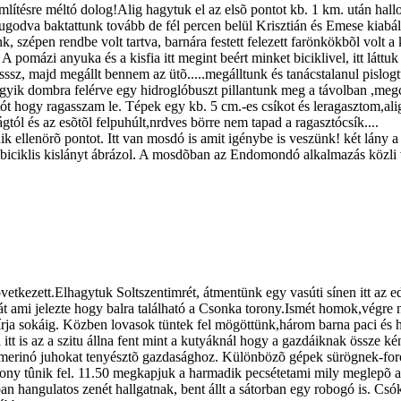
mlítésre méltó dolog!Alig hagytuk el az elsõ pontot kb. 1 km. után hal
odva baktattunk tovább de fél percen belül Krisztián és Emese kiabált
, szépen rendbe volt tartva, barnára festett felezett farönkökbõl volt a 
ázi anyuka és a kisfia itt megint beért minket biciklivel, itt láttuk õ
ssz, majd megállt bennem az ütõ.....megálltunk és tanácstalanul pislo
yik dombra felérve egy hidroglóbuszt pillantunk meg a távolban ,megcé
ót hogy ragasszam le. Tépek egy kb. 5 cm.-es csíkot és leragasztom,
ágtól és az esõtõl felpuhúlt,nrdves börre nem tapad a ragasztócsík..
k ellenörõ pontot. Itt van mosdó is amit igénybe is veszünk! két lány a
 biciklis kislányt ábrázol. A mosdõban az Endomondó alkalmazás közli
tkezett.Elhagytuk Soltszentimrét, átmentünk egy vasúti sínen itt az edd
lát ami jelezte hogy balra található a Csonka torony.Ismét homok,végre 
bírja sokáig. Közben lovasok tüntek fel mögöttünk,három barna paci és 
t is az a szitu állna fent mint a kutyáknál hogy a gazdáiknak össze ké
 merinó juhokat tenyésztõ gazdasághoz. Különbözõ gépek sürögnek-foro
rony tûnik fel. 11.50 megkapjuk a harmadik pecsétetami mily meglepõ a 
átorban hangulatos zenét hallgatnak, bent állt a sátorban egy robogó is