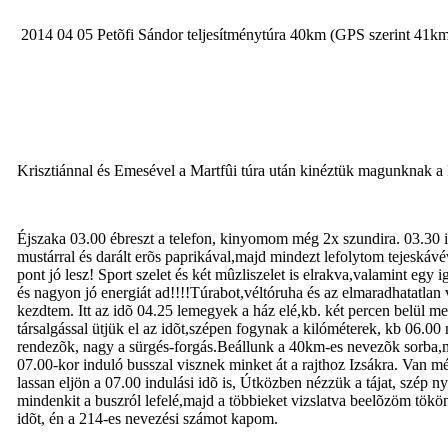
2014 04 05 Petõfi Sándor teljesítménytúra 40km (GPS szerint 41k
Krisztiánnal és Emesével a Martfûi túra után kinéztük magunknak a 
Éjszaka 03.00 ébreszt a telefon, kinyomom még 2x szundira. 03.30 ide
mustárral és darált erõs paprikával,majd mindezt lefolytom tejeskáv
pont jó lesz! Sport szelet és két mûzliszelet is elrakva,valamint egy
és nagyon jó energiát ad!!!!Túrabot,véltóruha és az elmaradhatatlan
kezdtem. Itt az idõ 04.25 lemegyek a ház elé,kb. két percen belül m
társalgással ütjük el az idõt,szépen fogynak a kilóméterek, kb 06.0
rendezõk, nagy a sürgés-forgás.Beállunk a 40km-es nevezõk sorba,me
07.00-kor induló busszal visznek minket át a rajthoz Izsákra. Van m
lassan eljön a 07.00 indulási idõ is, Útközben nézzük a tájat, szép
mindenkit a buszról lefelé,majd a többieket vizslatva beelõzöm tökön-
idõt, én a 214-es nevezési számot kapom.