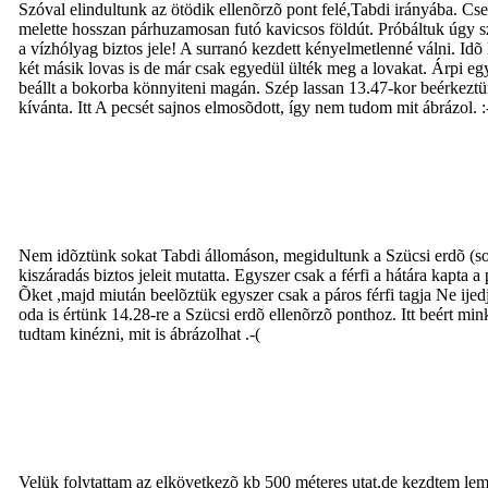
Szóval elindultunk az ötödik ellenõrzõ pont felé,Tabdi irányába. Cse
melette hosszan párhuzamosan futó kavicsos földút. Próbáltuk úgy sz
a vízhólyag biztos jele! A surranó kezdett kényelmetlenné válni. Id
két másik lovas is de már csak egyedül ülték meg a lovakat. Árpi egy
beállt a bokorba könnyiteni magán. Szép lassan 13.47-kor beérkeztün
kívánta. Itt A pecsét sajnos elmosõdott, így nem tudom mit ábrázol. :
Nem idõztünk sokat Tabdi állomáson, megidultunk a Szücsi erdõ (soro
kiszáradás biztos jeleit mutatta. Egyszer csak a férfi a hátára kapta
Õket ,majd miután beelõztük egyszer csak a páros férfi tagja Ne ije
oda is értünk 14.28-re a Szücsi erdõ ellenõrzõ ponthoz. Itt beért mi
tudtam kinézni, mit is ábrázolhat .-(
Velük folytattam az elkövetkezõ kb 500 méteres utat,de kezdtem lem