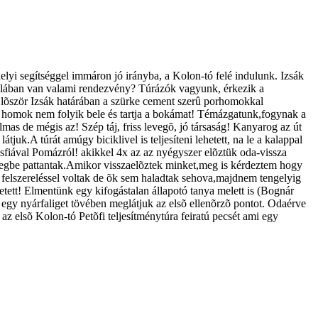
elyi segítséggel immáron jó irányba, a Kolon-tó felé indulunk. Izsák
skolában van valami rendezvény? Túrázók vagyunk, érkezik a
! Elõször Izsák határában a szürke cement szerû porhomokkal
 homok nem folyik bele és tartja a bokámat! Témázgatunk,fogynak a
mas de mégis az! Szép táj, friss levegõ, jó társaság! Kanyarog az út
juk.A túrát amúgy biciklivel is teljesíteni lehetett, na le a kalappal
sfiával Pomázról! akikkel 4x az az nyégyszer elõztük oda-vissza
eregbe pattantak.Amikor visszaelõztek minket,meg is kérdeztem hogy
i felszereléssel voltak de õk sem haladtak sehova,majdnem tengelyig
tett! Elmentünk egy kifogástalan állapotó tanya melett is (Bognár
 egy nyárfaliget tövében meglátjuk az elsõ ellenõrzõ pontot. Odaérve
az elsõ Kolon-tó Petõfi teljesítménytúra feiratú pecsét ami egy