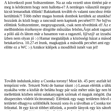
A következõ pont Soltszentimre. Na az oda vezetõ uton történt pár e
meg is kérdeztem hogy nem hallotta-e? A nemleges választól megnyug
kicsit lemaradtak tõlünk! Baktattunk tovább és valami rancshoz értünk
kerültünk?! Több méter magas homok dombok kerültek az utunkba! A pom
hozzánk ás közli hogy a rancsnál nem kaptunk pecsétet!!!! Ne b@sss
elõttünk Soltszentimre, megnyugszunk, csak nem tévedtünk el! Az eg
mellbimbóm érzékenyre dörgölte mûszálas felsõm,Árpi adott ragaszt
a póló alá és látom már a hasamon van a ragasztó, f@sz@ az izzads
ízben nem olyan jó :-) Hamar megtaláljuk a közösségi házat a másodi
betakarózva. 10.27-et írunk, magkapjuk a második pecsétet ami egy
elõtte ez a WC :-) Amikor kilépek a mosdõból ismét van jel!
Tovább indulunk,irány a Csonka torony! Most kb. 45 perc aszfalt köve
tempózni vele. Tetszett Neki de hamar ráunt :-) Lassan elértük a táb
nyakába vette a kisfiát de belátta hogy pár száz méter után így nen 
mellettünk közben némi salakanyagok szórnak el maguk mögött. (ha it
diszperzites vödröt lócitrommal) Elértünk egy nagy területen fekvõ
területet elhagyva szõlõtõkék hosszú sora és a távolban a Csonka to
felirattal. Itt egy kicsit többet idõzünk, a pontõr lányok egy kis s