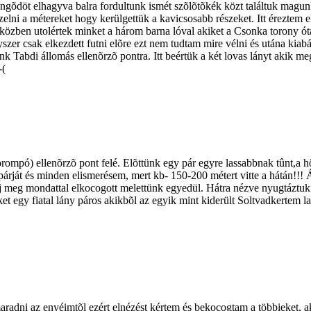
ngõdöt elhagyva balra fordultunk ismét szõlõtõkék közt találtuk magunkat
elni a métereket hogy kerülgettük a kavicsosabb részeket. Itt éreztem 
õ közben utolértek minket a három barna lóval akiket a Csonka torony ó
szer csak elkezdett futni elõre ezt nem tudtam mire vélni és utána kia
k Tabdi állomás ellenõrzõ pontra. Itt beértük a két lovas lányt akik me
-(
mpó) ellenõrzõ pont felé. Elõttünk egy pár egyre lassabbnak tûnt,a höl
 a párját és minden elismerésem, mert kb- 150-200 métert vitte a hátán!
dj meg mondattal elkocogott melettünk egyedül. Hátra nézve nyugtáztuk 
nket egy fiatal lány páros akikbõl az egyik mint kiderült Soltvadkertem
aradni az enyéimtõl ezért elnézést kértem és bekocogtam a többieket, a