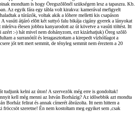
rpinak mondtam is hogy Öregszõlõnél szükségem lesz a tapaszra. Kb.
n. Az egyik fára egy tábla volt kirakva: kamerával mefigyelt
haladtak a túrázók, voltak akik a lóhere melletti kis csapáson
A vasúti átjáró elõtt két suttyó falu bikája cigány gyerek a lányokat
mleírva élesen jobbra kanyarodott az út követve a vasúti töltést. Itt
igi azért :-) hát mivel nem dohányzom, ezt kizárhatjuk) Öreg szõlõ
tam a surranótól és leragasztottam a kirepedt vízhólíagot a
csere jót tett mert semmit, de tényleg semmit nem éreztem a 20
t tudjunk kelni az úton! A szervezõk még erre is gondoltak!
nnyit kell még menni az István Borházig? Az idõsebbik azt mondta
n Borház felirat és annak címerét ábrázolta. Itt nem hittem a
ki fröccsöt szeretne! Én nem kostoltam meg egyiket sem ,csak