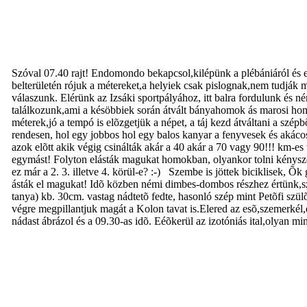
Szóval 07.40 rajt! Endomondo bekapcsol,kilépünk a plébániáról és egy
belterületén rójuk a métereket,a helyiek csak pislognak,nem tudják
válaszunk. Elérünk az Izsáki sportpályához, itt balra fordulunk és n
találkozunk,ami a késöbbiek során átvált bányahomok ás marosi ho
méterek,jó a tempó is elõzgetjük a népet, a táj kezd átváltani a szé
rendesen, hol egy jobbos hol egy balos kanyar a fenyvesek és akácosok 
azok elõtt akik végig csinálták akár a 40 akár a 70 vagy 90!!! km-e
egymást! Folyton elásták magukat homokban, olyankor tolni kényszer
ez már a 2. 3. illetve 4. körül-e? :-) Szembe is jöttek biciklisek,
ásták el magukat! Idõ közben némi dimbes-dombos részhez értünk,szer
tanya) kb. 30cm. vastag nádtetõ fedte, hasonló szép mint Petõfi szü
végre megpillantjuk magát a Kolon tavat is.Elered az esõ,szemerkél,e
nádast ábrázol és a 09.30-as idõ. Eéõkerül az izotóniás ital,olyan mi