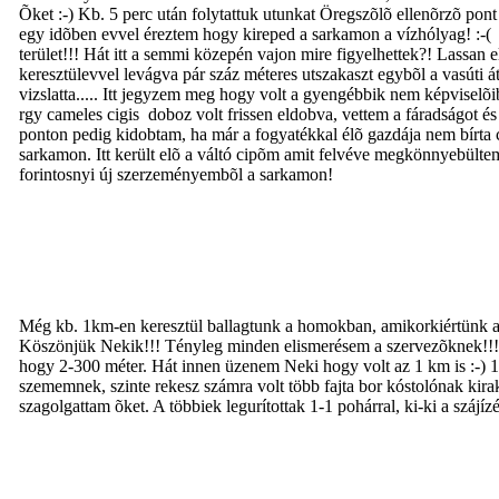
Õket :-) Kb. 5 perc után folytattuk utunkat Öregszõlõ ellenõrzõ p
egy idõben evvel éreztem hogy kireped a sarkamon a vízhólyag! :-( 
terület!!! Hát itt a semmi közepén vajon mire figyelhettek?! Lassan e
keresztülevvel levágva pár száz méteres utszakaszt egybõl a vasúti átj
vizslatta..... Itt jegyzem meg hogy volt a gyengébbik nem képviselõib
rgy cameles cigis doboz volt frissen eldobva, vettem a fáradságot és 
ponton pedig kidobtam, ha már a fogyatékkal élõ gazdája nem bírta 
sarkamon. Itt került elõ a váltó cipõm amit felvéve megkönnyebültem
forintosnyi új szerzeményembõl a sarkamon!
Még kb. 1km-en keresztül ballagtunk a homokban, amikorkiértünk a K
Köszönjük Nekik!!! Tényleg minden elismerésem a szervezõknek!!! 
hogy 2-300 méter. Hát innen üzenem Neki hogy volt az 1 km is :-) 15.
szememnek, szinte rekesz számra volt több fajta bor kóstolónak kir
szagolgattam õket. A többiek legurítottak 1-1 pohárral, ki-ki a szájíz