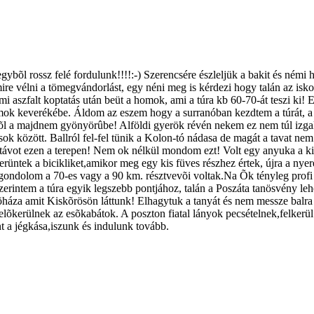
bõl rossz felé fordulunk!!!!:-) Szerencsére észleljük a bakit és némi h
 mire vélni a tömegvándorlást, egy néni meg is kérdezi hogy talán az i
émi aszfalt koptatás után beüt a homok, ami a túra kb 60-70-át teszi ki
mok keverékébe. Áldom az eszem hogy a surranóban kezdtem a túrát, a
pbõl a majdnem gyönyörûbe! Alföldi gyerök révén nekem ez nem túl izgal
között. Ballról fel-fel tünik a Kolon-tó nádasa de magát a tavat nem lát
s távot ezen a terepen! Nem ok nélkül mondom ezt! Volt egy anyuka a ki
üntek a bicikliket,amikor meg egy kis füves részhez értek, újra a ny
 Õk gondolom a 70-es vagy a 90 km. résztvevõi voltak.Na Õk tényleg prof
intem a túra egyik legszebb pontjához, talán a Poszáta tanösvény lehe
lõháza amit Kiskõrösön láttunk! Elhagytuk a tanyát és nem messze balra
lõkerülnek az esõkabátok. A poszton fiatal lányok pecsételnek,felkerül 
nt a jégkása,iszunk és indulunk tovább.