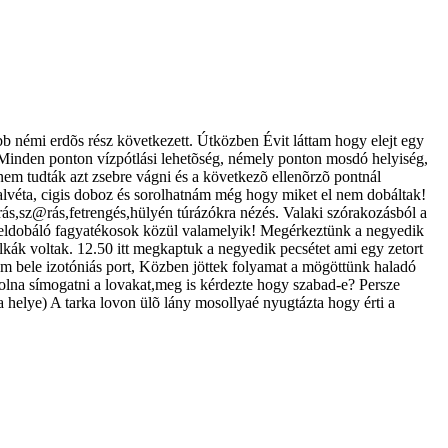
bb némi erdõs rész következett. Útközben Évit láttam hogy elejt egy
! Minden ponton vízpótlási lehetõség, némely ponton mosdó helyiség,
nem tudták azt zsebre vágni és a következõ ellenõrzõ pontnál
zalvéta, cigis doboz és sorolhatnám még hogy miket el nem dobáltak!
úrás,sz@rás,fetrengés,hülyén túrázókra nézés. Valaki szórakozásból a
szemételdobáló fagyatékosok közül valamelyik! Megérkeztünk a negyedik
talkák voltak. 12.50 itt megkaptuk a negyedik pecsétet ami egy zetort
rtem bele izotóniás port, Közben jöttek folyamat a mögöttünk haladó
 volna símogatni a lovakat,meg is kérdezte hogy szabad-e? Persze
 helye) A tarka lovon ülõ lány mosollyaé nyugtázta hogy érti a