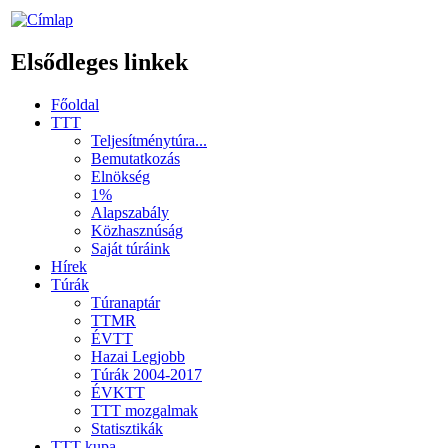
Elsődleges linkek
Főoldal
TTT
Teljesítménytúra...
Bemutatkozás
Elnökség
1%
Alapszabály
Közhasznúság
Saját túráink
Hírek
Túrák
Túranaptár
TTMR
ÉVTT
Hazai Legjobb
Túrák 2004-2017
ÉVKTT
TTT mozgalmak
Statisztikák
TTT kupa