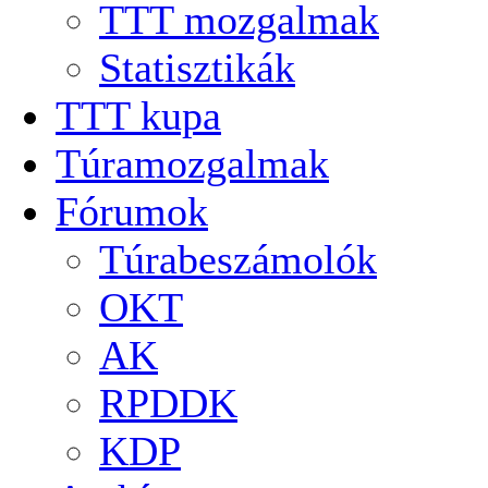
TTT mozgalmak
Statisztikák
TTT kupa
Túramozgalmak
Fórumok
Túrabeszámolók
OKT
AK
RPDDK
KDP