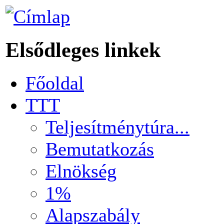
Elsődleges linkek
Főoldal
TTT
Teljesítménytúra...
Bemutatkozás
Elnökség
1%
Alapszabály