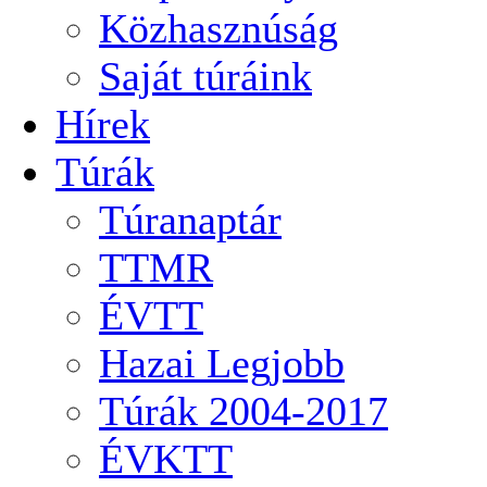
Közhasznúság
Saját túráink
Hírek
Túrák
Túranaptár
TTMR
ÉVTT
Hazai Legjobb
Túrák 2004-2017
ÉVKTT