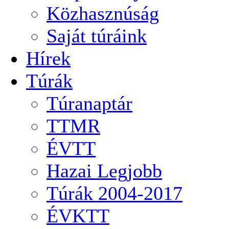
Közhasznúság
Saját túráink
Hírek
Túrák
Túranaptár
TTMR
ÉVTT
Hazai Legjobb
Túrák 2004-2017
ÉVKTT