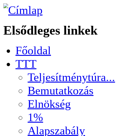
Elsődleges linkek
Főoldal
TTT
Teljesítménytúra...
Bemutatkozás
Elnökség
1%
Alapszabály