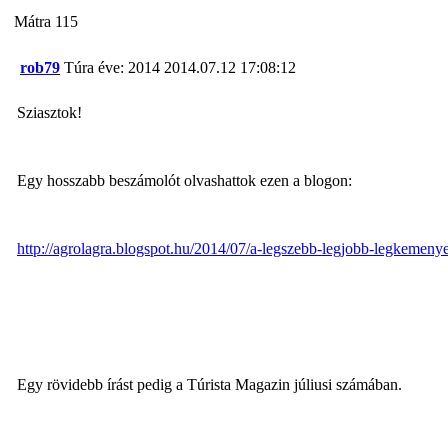
Mátra 115
rob79
Túra éve: 2014
2014.07.12 17:08:12
Sziasztok!
Egy hosszabb beszámolót olvashattok ezen a blogon:
http://agrolagra.blogspot.hu/2014/07/a-legszebb-legjobb-legkemeny
Egy rövidebb írást pedig a Túrista Magazin júliusi számában.