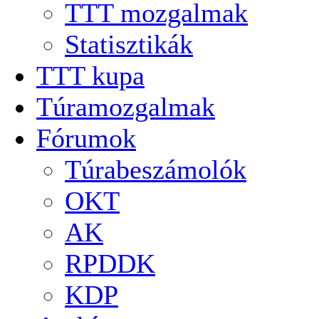
TTT mozgalmak
Statisztikák
TTT kupa
Túramozgalmak
Fórumok
Túrabeszámolók
OKT
AK
RPDDK
KDP