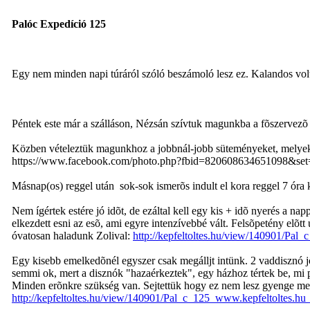
Palóc Expedíció 125
Egy nem minden napi túráról szóló beszámoló lesz ez. Kalandos vol
Péntek este már a szálláson, Nézsán szívtuk magunkba a fõszervezõ 
Közben vételeztük magunkhoz a jobbnál-jobb süteményeket, melyekkel
https://www.facebook.com/photo.php?fbid=820608634651098&se
Másnap(os) reggel után sok-sok ismerõs indult el kora reggel 7 óra 
Nem ígértek estére jó idõt, de ezáltal kell egy kis + idõ nyerés a nap
elkezdett esni az esõ, ami egyre intenzívebbé vált. Felsõpetény elõt
óvatosan haladunk Zolival:
http://kepfeltoltes.hu/view/140901/Pal
Egy kisebb emelkedõnél egyszer csak megálljt intünk. 2 vaddisznó 
semmi ok, mert a disznók "hazaérkeztek", egy házhoz tértek be, m
Minden erõnkre szükség van. Sejtettük hogy ez nem lesz gyenge men
http://kepfeltoltes.hu/view/140901/Pal_c_125_www.kepfeltoltes.hu_