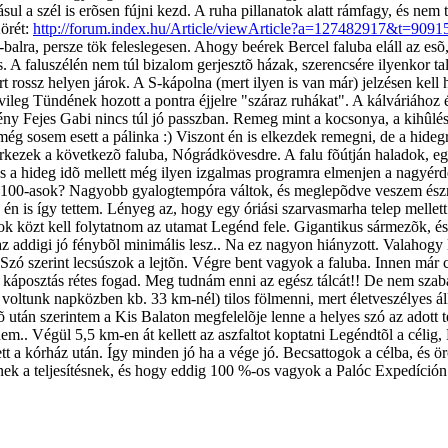
ásul a szél is erõsen fújni kezd. A ruha pillanatok alatt rámfagy, és n
Körét:
http://forum.index.hu/Article/viewArticle?a=127482917&t=9091
alra, persze tök feleslegesen. Ahogy beérek Bercel faluba eláll az esõ,
is. A faluszélén nem túl bizalom gerjesztõ házak, szerencsére ilyenkor ta
t rossz helyen járok. A S-kápolna (mert ilyen is van már) jelzésen kell
ileg Tündének hozott a pontra éjjelre "száraz ruhákat". A kálváriáho
egény Fejes Gabi nincs túl jó passzban. Remeg mint a kocsonya, a kihû
 még sosem esett a pálinka :) Viszont én is elkezdek remegni, de a hi
kezek a következõ faluba, Nógrádkövesdre. A falu fõútján haladok, egy
s a hideg idõ mellett még ilyen izgalmas programra elmenjen a nagyérde
100-asok? Nagyobb gyalogtempóra váltok, és meglepõdve veszem észre 
n is így tettem. Lényeg az, hogy egy óriási szarvasmarha telep melle
közt kell folytatnom az utamat Legénd fele. Gigantikus sármezõk, és p
az addigi jó fénybõl minimális lesz.. Na ez nagyon hiányzott. Valahog
 Szó szerint lecsúszok a lejtõn. Végre bent vagyok a faluba. Innen már 
és káposztás rétes fogad. Meg tudnám enni az egész tálcát!! De nem s
voltunk napközben kb. 33 km-nél) tilos fölmenni, mert életveszélyes 
i esõ után szerintem a Kis Balaton megfelelõje lenne a helyes szó az ado
.. Végül 5,5 km-en át kellett az aszfaltot koptatni Legéndtõl a célig, Né
t a kórház után. Így minden jó ha a vége jó. Becsattogok a célba, és örö
 a teljesítésnek, és hogy eddig 100 %-os vagyok a Palóc Expedíción h