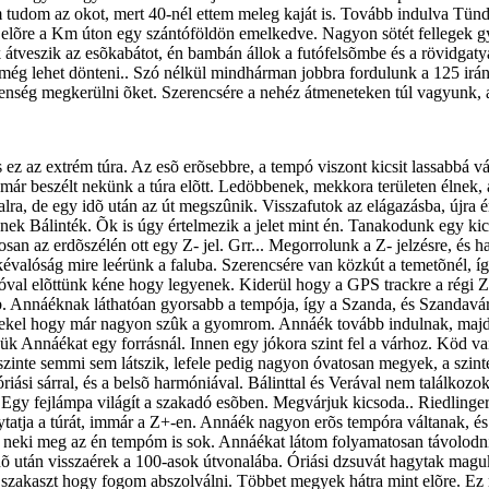
tudom az okot, mert 40-nél ettem meleg kaját is. Tovább indulva Tünde
 elõre a Km úton egy szántóföldön emelkedve. Nagyon sötét fellegek g
k átveszik az esõkabátot, én bambán állok a futófelsõmbe és a rövidgaty
t még lehet dönteni.. Szó nélkül mindhárman jobbra fordulunk a 125 irán
enség megkerülni õket. Szerencsére a nehéz átmeneteken túl vagyunk, a
is ez az extrém túra. Az esõ erõsebbre, a tempó viszont kicsit lassabb
r már beszélt nekünk a túra elõtt. Ledöbbenek, mekkora területen élnek,
ra, de egy idõ után az út megszûnik. Visszafutok az elágazásba, újra ér
nek Bálinték. Õk is úgy értelmezik a jelet mint én. Tanakodunk egy ki
san az erdõszélén ott egy Z- jel. Grr... Megorrolunk a Z- jelzésre, és
évalóság mire leérünk a faluba. Szerencsére van közkút a temetõnél, így
 elõttünk kéne hogy legyenek. Kiderül hogy a GPS trackre a régi Z- jelz
Annáéknak láthatóan gyorsabb a tempója, így a Szanda, és Szandavára
rdekel hogy már nagyon szûk a gyomrom. Annáék tovább indulnak, majd 
érjük Annáékat egy forrásnál. Innen egy jókora szint fel a várhoz. Köd 
szinte semmi sem látszik, lefele pedig nagyon óvatosan megyek, a szint
ási sárral, és a belsõ harmóniával. Bálinttal és Verával nem találkozo
 Egy fejlámpa világít a szakadó esõben. Megvárjuk kicsoda.. Riedlinger
tatja a túrát, immár a Z+-en. Annáék nagyon erõs tempóra váltanak, és 
e neki meg az én tempóm is sok. Annáékat látom folyamatosan távolodn
dõ után visszaérek a 100-asok útvonalába. Óriási dzsuvát hagytak mag
aszt hogy fogom abszolválni. Többet megyek hátra mint elõre. Ez már it