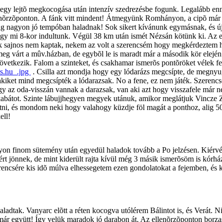
al egy lejtõ megkocogása után intenzív szedrezésbe fogunk. Legalább e
lenõrzõponton. A fánk vitt mindent! Átmegyünk Romhányon, a cipõ már 
eddig nagyon jó tempóban haladnak! Sok sikert kívánunk egymásnak, és 
hogy mi 8-kor indultunk. Végül 38 km után ismét Nézsán kötünk ki. Az els
k sajnos nem kaptak, nekem az volt a szerencsém hogy megkérdeztem hog
meg várt a mûv.házban, de egybõl le is maradt már a második kör elej
következik. Falom a szinteket, és csakhamar ismerõs pontõröket vélek fel
es.hu_.jpg
. Csilla azt mondja hogy egy lódarázs megcsípte, de megny
, akiket mind megcsípték a lódarazsak. No a fene, ez nem játék. Szeren
y az oda-visszán vannak a darazsak, van aki azt hogy visszafele már nem
bátot. Szinte lábujjhegyen megyek utánuk, amikor meglátjuk Vincze Zol
atni, és mondom neki hogy valahogy küzdje föl magát a ponthoz, alig 
ell!
yon finom sütemény után egyedül haladok tovább a Po jelzésen. Kiérvé
iért jönnek, de mint kiderült rajta kívül még 3 másik ismerõsöm is kórh
rencsére kis idõ múlva elhessegetem ezen gondolatokat a fejemben, és
ladtak. Vanyarc elõtt a réten kocogva utólérem Bálintot is, és Verát. 
k már együtt! Így velük maradok jó darabon át. Az ellenõrzõponton borz