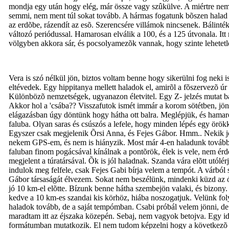
mondja egy után hogy elég, már össze vagy szûkülve. A miértre nem 
semmi, nem ment túl sokat tovább. A hármas fogatunk bõszen halad
az erdõbe, rázendít az esõ. Szerencsére villámok nincsenek. Bálinté
változó periódussal. Hamarosan elválik a 100, és a 125 útvonala. It
völgyben akkora sár, és pocsolyamezõk vannak, hogy szinte lehetetl
Vera is szó nélkül jön, biztos voltam benne hogy sikerülni fog neki 
eltévedek. Egy hippitanya mellett haladok el, amirõl a fõszervezõ ú
Különbözõ nemzetségek, ugyanazon életvitel. Egy Z- jelzés mutat bal
Akkor hol a 'csába?? Visszafutok ismét immár a korom sötétben, jön
elágazásban úgy döntünk hogy hátha ott balra. Meglépjük, és hamaro
faluba. Olyan saras és csúszós a lefele, hogy minden lépés egy örökk
Egyszer csak megjelenik Õrsi Anna, és Fejes Gábor. Hmm.. Nekik jóval
nekem GPS-em, és nem is hiányzik. Most már 4-en haladunk tovább. 
faluban finom pogácsával kínálnak a pontõrök, élek is vele, nem é
megjelent a túratársával. Õk is jól haladnak. Szanda vára elõtt utól
indulok meg felfele, csak Fejes Gabi bírja velem a tempót. A várból 
Gábor társaságát élvezem. Sokat nem beszélünk, mindenki küzd az óri
jó 10 km-el elõtte. Bízunk benne hátha szembejön valaki, és bizony.
kedve a 10 km-es szandai kis körhöz, hiába noszogatjuk. Velünk foly
haladok tovább, de a saját tempómban. Csabi próbál velem jönni, d
maradtam itt az éjszaka közepén. Sebaj, nem vagyok betojva. Egy i
formátumban mutatkozik. El nem tudom képzelni hogy a következõ szak