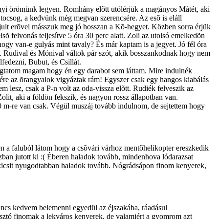
nnyi örömünk legyen. Romhány elõtt utólérjük a magányos Mátét, aki
tocsog, a kedvünk még megvan szerencsére. Az esõ is eláll
újult erõvel másszuk meg jó hosszan a Kõ-hegyet. Közben sorra érjük
õ felvonás teljesítve 5 óra 30 perc alatt. Zoli az utolsó emelkedõn
y van-e gulyás mint tavaly? És már kaptam is a jegyet. Jó fél óra
én. Rudival és Mónival váltok pár szót, akik bosszankodnak hogy nem
fedezni, Bubut, és Csillát.
ugtatom magam hogy én egy darabot sem láttam. Mire indulnék
csére az õrangyalok vigyáztak rám! Egyszer csak egy hangos kiabálás
 lesz, csak a P-n volt az oda-vissza elõtt. Rudiék felveszik az
it, aki a földön fekszik, és nagyon rossz állapotban van.
50 m-re van csak. Végül muszáj tovább indulnom, de sejtettem hogy
n a faluból látom hogy a csõvári várhoz mentõhelikopter ereszkedik
ázban jutott ki :( Éberen haladok tovább, mindenhova lódarazsat
 kicsit nyugodtabban haladok tovább. Nógrádsápon finom kenyerek,
Nincs kedvem belemenni egyedül az éjszakába, ráadásul
asztó finomak a lekváros kenyerek, de valamiért a gyomrom azt