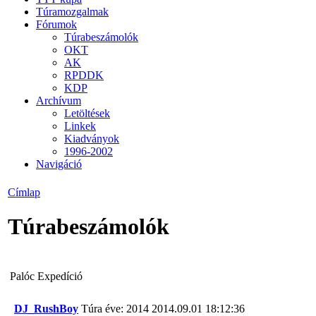
Túramozgalmak
Fórumok
Túrabeszámolók
OKT
AK
RPDDK
KDP
Archívum
Letöltések
Linkek
Kiadványok
1996-2002
Navigáció
Címlap
Túrabeszámolók
Palóc Expedíció
DJ_RushBoy
Túra éve: 2014
2014.09.01 18:12:36