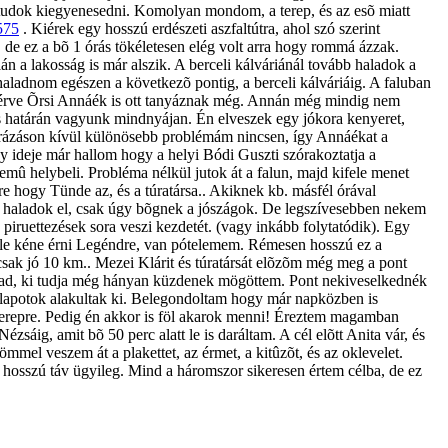
em tudok kiegyenesedni. Komolyan mondom, a terep, és az esõ miatt
575
. Kiérek egy hosszú erdészeti aszfaltútra, ahol szó szerint
 de ez a bõ 1 órás tökéletesen elég volt arra hogy rommá ázzak.
lán a lakosság is már alszik. A berceli kálváriánál tovább haladok a
 haladnom egészen a következõ pontig, a berceli kálváriáig. A faluban
z érve Õrsi Annáék is ott tanyáznak még. Annán még mindig nem
lés határán vagyunk mindnyájan. Én elveszek egy jókora kenyeret,
degrázáson kívül különösebb problémám nincsen, így Annáékat a
 ideje már hallom hogy a helyi Bódi Guszti szórakoztatja a
mû helybeli. Probléma nélkül jutok át a falun, majd kifele menet
hogy Tünde az, és a túratársa.. Akiknek kb. másfél órával
tt haladok el, csak úgy bõgnek a jószágok. De legszívesebben nekem
iruettezések sora veszi kezdetét. (vagy inkább folytatódik). Egy
y le kéne érni Legéndre, van pótelemem. Rémesen hosszú ez a
csak jó 10 km.. Mezei Klárit és túratársát elõzõm még meg a pont
zabad, ki tudja még hányan küzdenek mögöttem. Pont nekiveselkednék
állapotok alakultak ki. Belegondoltam hogy már napközben is
tt terepre. Pedig én akkor is föl akarok menni! Éreztem magamban
zsáig, amit bõ 50 perc alatt le is daráltam. A cél elõtt Anita vár, és
mmel veszem át a plakettet, az érmet, a kitûzõt, és az oklevelet.
osszú táv ügyileg. Mind a háromszor sikeresen értem célba, de ez