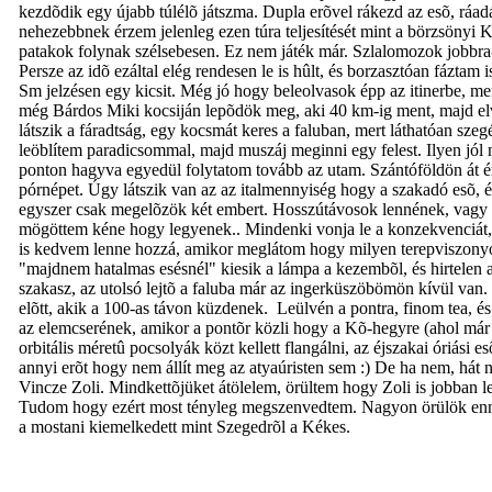
kezdõdik egy újabb túlélõ játszma. Dupla erõvel rákezd az esõ, ráad
nehezebbnek érzem jelenleg ezen túra teljesítését mint a börzsönyi 
patakok folynak szélsebesen. Ez nem játék már. Szlalomozok jobbra-b
Persze az idõ ezáltal elég rendesen le is hûlt, és borzasztóan fáztam 
Sm jelzésen egy kicsit. Még jó hogy beleolvasok épp az itinerbe, mer
még Bárdos Miki kocsiján lepõdök meg, aki 40 km-ig ment, majd elv
látszik a fáradtság, egy kocsmát keres a faluban, mert láthatóan sz
leöblítem paradicsommal, majd muszáj meginni egy felest. Ilyen jól
ponton hagyva egyedül folytatom tovább az utam. Szántóföldön át ér
pórnépet. Úgy látszik van az az italmennyiség hogy a szakadó esõ, é
egyszer csak megelõzök két embert. Hosszútávosok lennének, vagy 
mögöttem kéne hogy legyenek.. Mindenki vonja le a konzekvenciát, é
is kedvem lenne hozzá, amikor meglátom hogy milyen terepviszonyok 
"majdnem hatalmas esésnél" kiesik a lámpa a kezembõl, és hirtelen 
szakasz, az utolsó lejtõ a faluba már az ingerküszöbömön kívül van.
elõtt, akik a 100-as távon küzdenek. Leülvén a pontra, finom tea, 
az elemcserének, amikor a pontõr közli hogy a Kõ-hegyre (ahol már 
orbitális méretû pocsolyák közt kellett flangálni, az éjszakai óriás
annyi erõt hogy nem állít meg az atyaúristen sem :) De ha nem, hát nem
Vincze Zoli. Mindkettõjüket átölelem, örültem hogy Zoli is jobban let
Tudom hogy ezért most tényleg megszenvedtem. Nagyon örülök ennek
a mostani kiemelkedett mint Szegedrõl a Kékes.