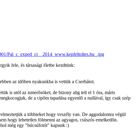
140901/Pal_c_exped_ci__2014_www.kepfeltoltes.hu_.jpg
yik fele, és társasági életbe kezdtünk:
 ebben az idõben nyakunkba is vettük a Cserhátot.
tük is utól az ismerõsöket, de bizony alig telt el 1 óra, máris
et megkocogjuk, de a cipõm tapadása egyenlõ a nullával, így csak szép
gyelmeztetjük a többieket hogy veszély van. De aggodalomra végül
nem hogy lehetetlen fölmenni az agyagos, csúszós emelkedõn.
ahol még egy "búcsúfotót" kapunk :)