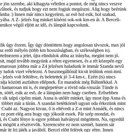
 jön szembe, aki kihagyta véletlen a pontot, de még nincs veszve
yûlnek, és tudjuk hogy ezt nem fogjuk megúszni. Alig hogy beérünk
ámba :) Innen már nincs kegyelem, az esõ hol esik, hol szakad,
yába. A Z- jelzés fog minket kísérni sok-sok km-en át. A Berceli-
mikor végül eljött az idõ, és lámpát kapcsolunk.
á válik úgy érzem. Így úgy döntöttem hogy angolosan távozok, max jól
 az erdõ mélyén (több km hosszúságban, és szélességben is).
telmezem a jelet, újra elindulok abba az irányba, megint nem jó.
csit, majd tovább megyünk a réten egyenesen, és a rét közepén egy
 hamarosan jobbra már a Z4 jelzésen haladunk le immár Szanda nevû
 tudok vizet vételezni. A buszmegállónál kicsit leülünk enni-inni.
és volt feltöltve, és beletettek jó 3-4 km-t.. Ezért (is) nincs
lja közötti aszfalton ellépnek. Én maradok még Bálintékkal. A
hamarosan mi is, és meglepetésre a rövid oda-visszán Tünde is
van, sötét, esik az esõ, de a lámpám nem hagy cserben. Erõsebben
e sík talpú cipõm miatt. Anna is utólér minket, így most épp Anna és
k többet már a túrán. A szandai betétkörnél ugyan oda érkezünk mint
 Csabi az. Nagyon kivan, õ is eltévedt a Z-n mint Annáék, és nincs
ez pont elég arra hogy egy jókorát essek. Pár szép mondat, és
i, és Csabi fénye is egyre jobban halványul mögöttem. Na, egyedül
uk mögött a résztvevõk. Szerencsére ez nem szemét, hanem sár
t fej játék a javából. Bercel elõtt felérek egy rétre. Innen