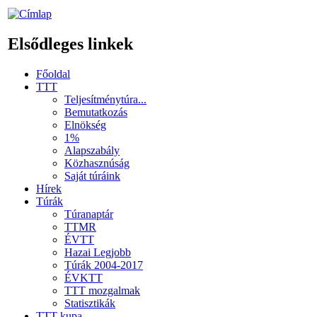
Elsődleges linkek
Főoldal
TTT
Teljesítménytúra...
Bemutatkozás
Elnökség
1%
Alapszabály
Közhasznúság
Saját túráink
Hírek
Túrák
Túranaptár
TTMR
ÉVTT
Hazai Legjobb
Túrák 2004-2017
ÉVKTT
TTT mozgalmak
Statisztikák
TTT kupa