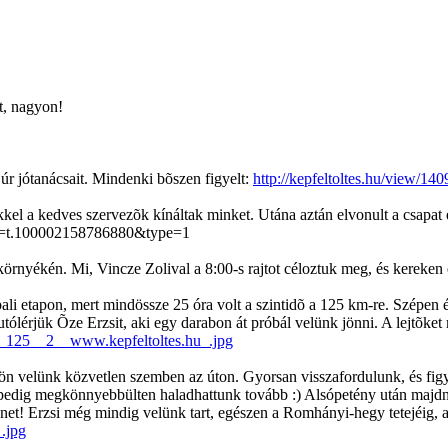
t, nagyon!
úr jótanácsait. Mindenki bõszen figyelt:
http://kepfeltoltes.hu/view/
 a kedves szervezõk kínáltak minket. Utána aztán elvonult a csapat eg
t=t.100002158786880&type=1
környékén. Mi, Vincze Zolival a 8:00-s rajtot céloztuk meg, és kereken
pali etapon, mert mindössze 25 óra volt a szintidõ a 125 km-re. Szépen ér
t utólérjük Õze Erzsit, aki egy darabon át próbál velünk jönni. A lejtõk
_c_125__2__www.kepfeltoltes.hu_.jpg
jön velünk közvetlen szemben az úton. Gyorsan visszafordulunk, és fi
i pedig megkönnyebbülten haladhattunk tovább :) Alsópetény után majd
et! Erzsi még mindig velünk tart, egészen a Romhányi-hegy tetejéig, 
.jpg