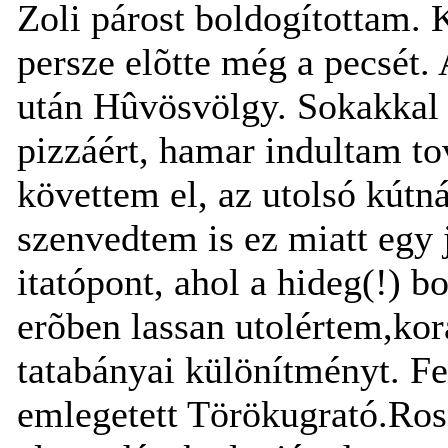
Zoli párost boldogítottam. 
persze elõtte még a pecsét.
után Hûvösvölgy. Sokakkal 
pizzáért, hamar indultam t
követtem el, az utolsó kútn
szenvedtem is ez miatt egy 
itatópont, ahol a hideg(!) 
erõben lassan utolértem,kor
tatabányai különítményt. Fe
emlegetett Törökugrató.Ros