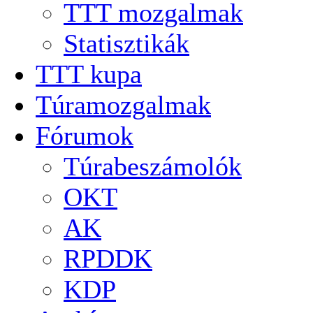
TTT mozgalmak
Statisztikák
TTT kupa
Túramozgalmak
Fórumok
Túrabeszámolók
OKT
AK
RPDDK
KDP