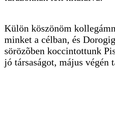
Külön köszönöm kollegámna
minket a célban, és Dorogig
sörözõben koccintottunk Pi
jó társaságot, május végén 