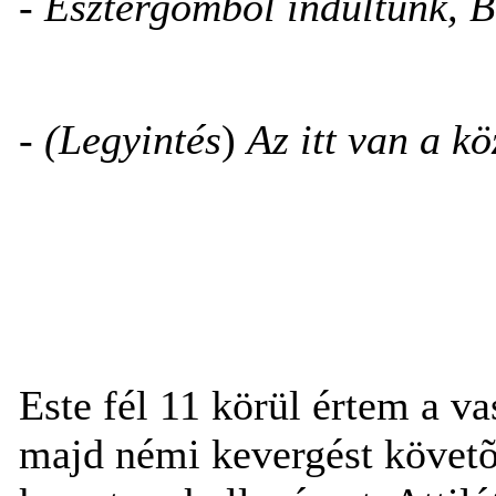
- Esztergomból indultunk, 
- (Legyintés
)
Az itt van a köz
Este fél 11 körül értem a v
majd némi kevergést követõe