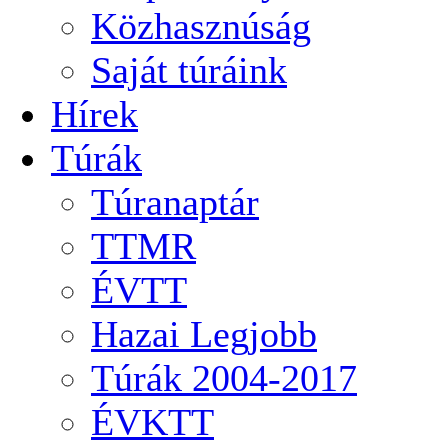
Közhasznúság
Saját túráink
Hírek
Túrák
Túranaptár
TTMR
ÉVTT
Hazai Legjobb
Túrák 2004-2017
ÉVKTT