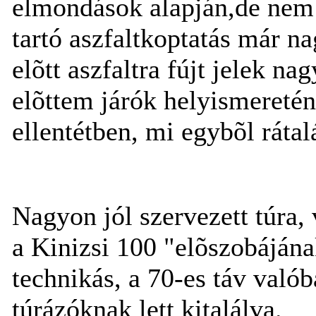
elmondások alapján,de nem k
tartó aszfaltkoptatás már n
elõtt aszfaltra fújt jelek n
elõttem járók helyismereté
ellentétben, mi egybõl rátal
Nagyon jól szervezett túra,
a Kinizsi 100 "elõszobájána
technikás, a 70-es táv valób
túrázóknak lett kitalálva.