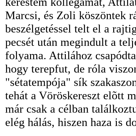
kerestem kollegámat, Attilát
Marcsi, és Zoli köszöntek 
beszélgetéssel telt el a rajt
pecsét után megindult a tel
folyama. Attilához csapódta
hogy terepfut, de róla viszo
"sétatempója" sík szakaszo
tehát a Vöröskereszt elõtt m
már csak a célban találkoz
elég hálás, hiszen haza is d