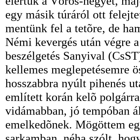
elértük a Vörös-hegyet, majd
egy másik túráról ott felejt
mentünk fel a tetõre, de ha
Némi kevergés után végre a
beszélgetés Sanyival (CsST),
kellemes meglepetésemre ös
hosszabbra nyúlt pihenés ut
említett korán kelõ polgárra
vidámabban, jó tempóban áll
emelkedõnek. Mögöttem egy
sarkamban, néha szólt, hog