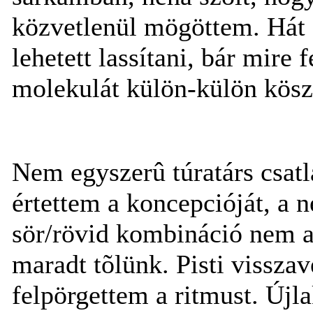
közvetlenül mögöttem. Hát 
lehetett lassítani, bár mire
molekulát külön-külön kösz
Nem egyszerû túratárs csat
értettem a koncepcióját, a 
sör/rövid kombináció nem a
maradt tõlünk. Pisti visszav
felpörgettem a ritmust. Újla