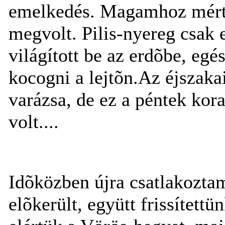
emelkedés. Magamhoz mérte
megvolt. Pilis-nyereg csak
világított be az erdõbe, egé
kocogni a lejtõn.Az éjszak
varázsa, de ez a péntek kora
volt....
Idõközben újra csatlakoztam
elõkerült, együtt frissített