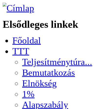
Elsődleges linkek
Főoldal
TTT
Teljesítménytúra...
Bemutatkozás
Elnökség
1%
Alapszabály