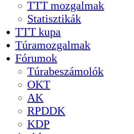
TTT mozgalmak
Statisztikák
TTT kupa
Túramozgalmak
Fórumok
Túrabeszámolók
OKT
AK
RPDDK
KDP