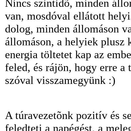
Nincs szintidõ, minden áll
van, mosdóval ellátott hely
dolog, minden állomáson van
állomáson, a helyiek plusz 
energia töltetet kap az emb
feled, és rájön, hogy erre a 
szóval visszamegyünk :)
A túravezetõnk pozitív és s
feledteti a napégést, a me