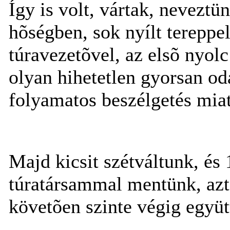
Így is volt, vártak, neveztü
hõségben, sok nyílt tereppel
túravezetõvel, az elsõ nyol
olyan hihetetlen gyorsan oda
folyamatos beszélgetés miat
Majd kicsit szétváltunk, és 
túratársammal mentünk, aztá
követõen szinte végig együ