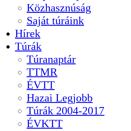
Közhasznúság
Saját túráink
Hírek
Túrák
Túranaptár
TTMR
ÉVTT
Hazai Legjobb
Túrák 2004-2017
ÉVKTT