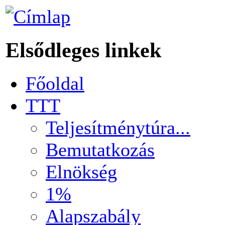
Elsődleges linkek
Főoldal
TTT
Teljesítménytúra...
Bemutatkozás
Elnökség
1%
Alapszabály