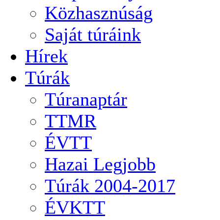
Közhasznúság
Saját túráink
Hírek
Túrák
Túranaptár
TTMR
ÉVTT
Hazai Legjobb
Túrák 2004-2017
ÉVKTT