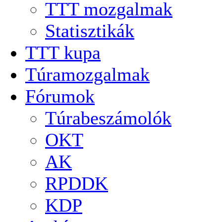
TTT mozgalmak
Statisztikák
TTT kupa
Túramozgalmak
Fórumok
Túrabeszámolók
OKT
AK
RPDDK
KDP