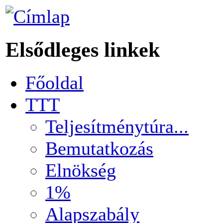
Elsődleges linkek
Főoldal
TTT
Teljesítménytúra...
Bemutatkozás
Elnökség
1%
Alapszabály