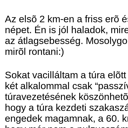
Az elsõ 2 km-en a friss erõ és
népet. Én is jól haladok, mir
az átlagsebesség. Mosolygok
mirõl rontani:)
Sokat vacilláltam a túra elõt
két alkalommal csak “passzí
túravezetésének köszönhetõe
hogy a túra kezdeti szakas
engedek magamnak, a 60. km