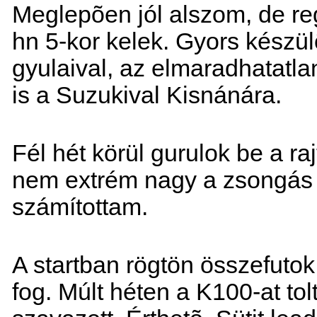
Meglepõen jól alszom, de re
hn 5-kor kelek. Gyors készül
gyulaival, az elmaradhatatl
is a Suzukival Kisnánára.
Fél hét körül gurulok be a ra
nem extrém nagy a zsongás 
számítottam.
A startban rögtön összefuto
fog. Múlt héten a K100-at to