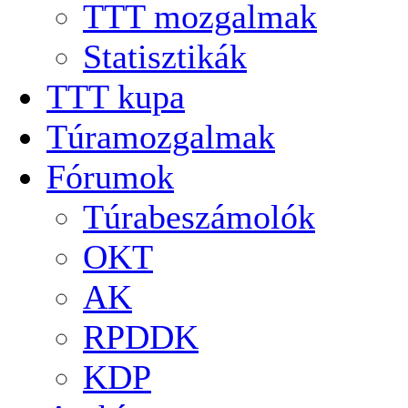
TTT mozgalmak
Statisztikák
TTT kupa
Túramozgalmak
Fórumok
Túrabeszámolók
OKT
AK
RPDDK
KDP