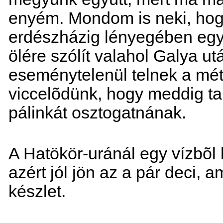
enyém. Mondom is neki, hogy
erdészházig lényegében egy
ölére szólít valahol Galya ut
eseménytelenül telnek a mé
viccelõdünk, hogy meddig ta
pálinkát osztogatnának.
A Hatökör-uránál egy vízbõl 
azért jól jön az a pár deci, 
készlet.