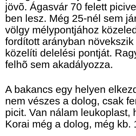
jövõ. Ágasvár 70 felett pici
ben lesz. Még 25-nél sem j
völgy mélypontjához közel
fordított arányban növekszik
közelíti delelési pontját. R
felhõ sem akadályozza.
A bakancs egy helyen elkezdi
nem vészes a dolog, csak fe
picit. Van nálam leukoplast, 
Korai még a dolog, még kb.