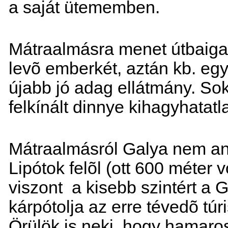
a saját ütememben.
Mátraalmásra menet útbaiga
levõ emberkét, aztán kb. együ
újabb jó adag ellátmány. Sok
felkínált dinnye kihagyhatatl
Mátraalmásról Galya nem ann
Lipótok felõl (ott 600 méter vo
viszont a kisebb szintért a
kárpótolja az erre tévedõ túri
Örülök is neki, hogy hamar