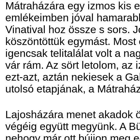
Mátraházára egy izmos kis e
emlékeimben jóval hamarabb
Vinatival hoz össze s sors. Jó
köszöntöttük egymást. Most 
igencsak telitalálat volt a n
vár rám. Az sört letolom, az
ezt-azt, aztán nekiesek a Ga
utolsó etapjának, a Mátrah
Lajosházára menet akadok ös
végéig együtt megyünk. A Bük
nehogy már ott bújjon meg eg