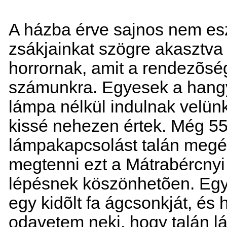
A házba érve sajnos nem esz
zsákjainkat szögre akasztv
horrornak, amit a rendezõség 
számunkra. Egyesek a hang
lámpa nélkül indulnak velün
kissé nehezen értek. Még 55
lámpakapcsolást talán megér
megtenni ezt a Mátrabércnyi 
lépésnek köszönhetõen. Egy 
egy kidõlt fa ágcsonkját, és
odavetem neki, hogy talán lá