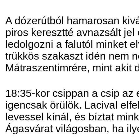
A dózerútból hamarosan kivál
piros keresztté avnazsált je
ledolgozni a falutól minket e
trükkös szakaszt idén nem n
Mátraszentimrére, mint akit 
18:35-kor csippan a csip az
igencsak örülök. Lacival elfe
levessel kínál, és bíztat mi
Ágasvárat világosban, ha ily