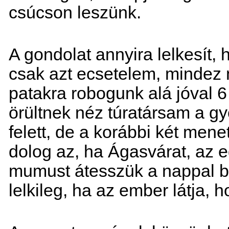
csúcson leszünk.
A gondolat annyira lelkesít,
csak azt ecsetelem, mindez 
patakra robogunk alá jóval 6 
örültnek néz túratársam a g
felett, de a korábbi két me
dolog az, ha Ágasvárat, az e
mumust átesszük a nappal b
lelkileg, ha az ember látja, 