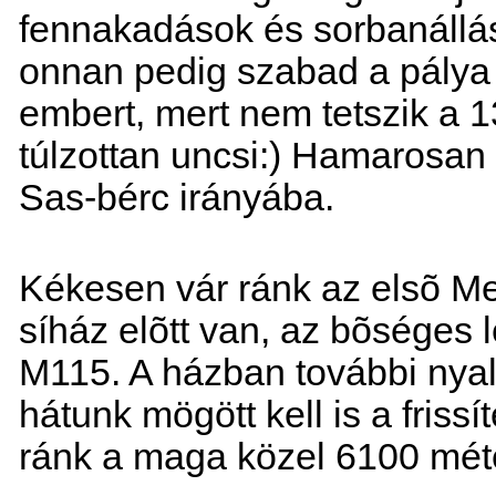
fennakadások és sorbanállás
onnan pedig szabad a pálya
embert, mert nem tetszik a 1
túlzottan uncsi:) Hamarosan
Sas-bérc irányába.
Kékesen vár ránk az elsõ Me
síház elõtt van, az bõséges l
M115. A házban további nya
hátunk mögött kell is a friss
ránk a maga közel 6100 méte