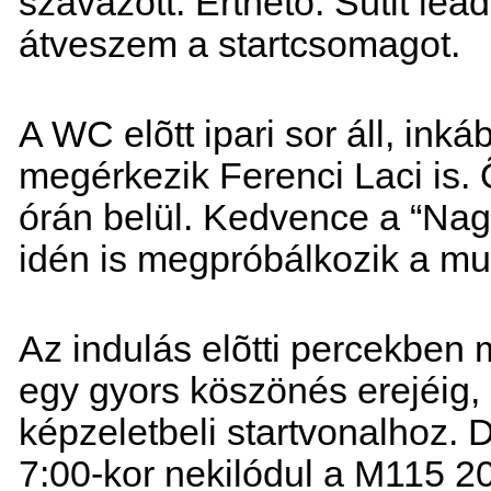
szavazott. Érthetõ. Sütit le
átveszem a startcsomagot.
A WC elõtt ipari sor áll, i
megérkezik Ferenci Laci is.
órán belül. Kedvence a “Na
idén is megpróbálkozik a mut
Az indulás elõtti percekben 
egy gyors köszönés erejéig,
képzeletbeli startvonalhoz.
7:00-kor nekilódul a M115 