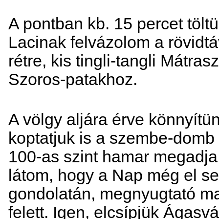
A pontban kb. 15 percet tölt
Lacinak felvázolom a rövidtá
rétre, kis tingli-tangli Mátra
Szoros-patakhoz.
A völgy aljára érve könnyítü
koptatjuk is a szembe-domb
100-as szint hamar megadja
látom, hogy a Nap még el s
gondolatán, megnyugtató ma
felett. Igen, elcsípjük Ágasv