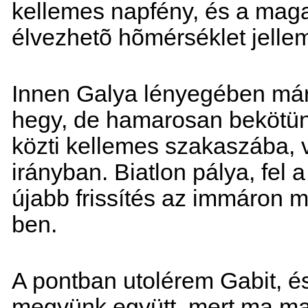
kellemes napfény, és a ma
élvezhetõ hõmérséklet jellem
Innen Galya lényegében már 
hegy, de hamarosan bekötün
közti kellemes szakaszába, v
irányban. Biatlon pálya, fel
újabb frissítés az immáron 
ben.
A pontban utolérem Gabit, és
megyünk együtt, mert ma ma