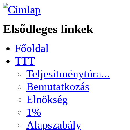
Elsődleges linkek
Főoldal
TTT
Teljesítménytúra...
Bemutatkozás
Elnökség
1%
Alapszabály