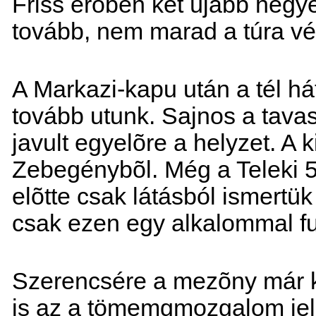
Friss erõben két újabb hegye
tovább, nem marad a túra vé
A Markazi-kapu után a tél h
tovább utunk. Sajnos a tava
javult egyelõre a helyzet. A k
Zebegénybõl. Még a Teleki 
elõtte csak látásból ismert
csak ezen egy alkalommal f
Szerencsére a mezõny már ki
is az a tömemgmozgalom jell