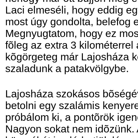
Laci elmeséli, hogy eddig eg
most úgy gondolta, belefog e
Megnyugtatom, hogy ez most 
fõleg az extra 3 kilométerre
kõgörgeteg már Lajosháza kö
szaladunk a patakvölgybe.
Lajosháza szokásos bõségév
betolni egy szalámis kenyere
próbálom ki, a pontõrök igenc
Nagyon sokat nem idõzünk. 