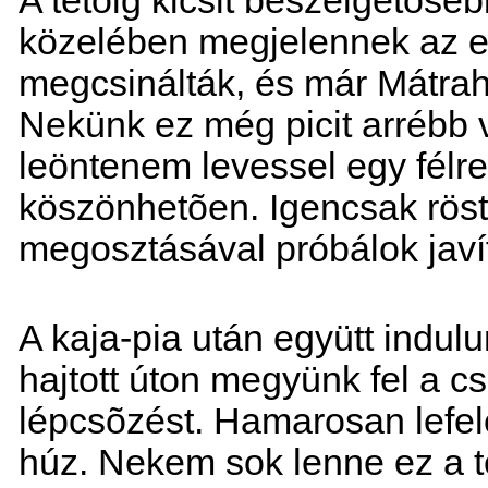
A tetõig kicsit beszélgetõse
közelében megjelennek az el
megcsinálták, és már Mátrah
Nekünk ez még picit arrébb v
leöntenem levessel egy fél
köszönhetõen. Igencsak röst
megosztásával próbálok javít
A kaja-pia után együtt indulu
hajtott úton megyünk fel a c
lépcsõzést. Hamarosan lefelé
húz. Nekem sok lenne ez a 