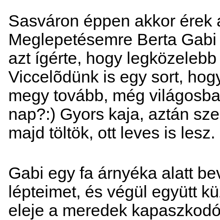
Sasváron éppen akkor érek a
Meglepetésemre Berta Gabi 
azt ígérte, hogy legközelebb
Viccelõdünk is egy sort, hog
megy tovább, még világosban
nap?:) Gyors kaja, aztán sz
majd töltök, ott leves is lesz.
Gabi egy fa árnyéka alatt b
lépteimet, és végül együtt kü
eleje a meredek kapaszkodó 