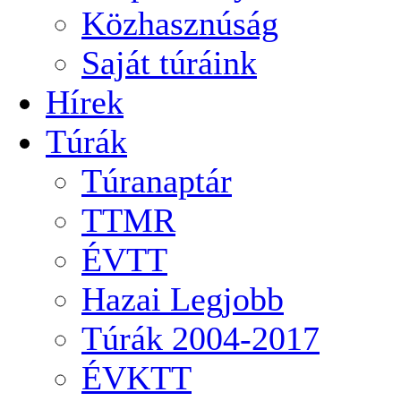
Közhasznúság
Saját túráink
Hírek
Túrák
Túranaptár
TTMR
ÉVTT
Hazai Legjobb
Túrák 2004-2017
ÉVKTT