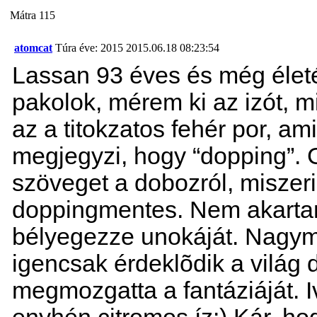
Mátra 115
atomcat
Túra éve: 2015
2015.06.18 08:23:54
Lassan 93 éves és még életé
pakolok, mérem ki az izót,
az a titokzatos fehér por, a
megjegyzi, hogy “dopping”. 
szöveget a dobozról, miszeri
doppingmentes. Nem akart
bélyegezze unokáját. Nagy
igencsak érdeklõdik a világ do
megmozgatta a fantáziáját. Ivo