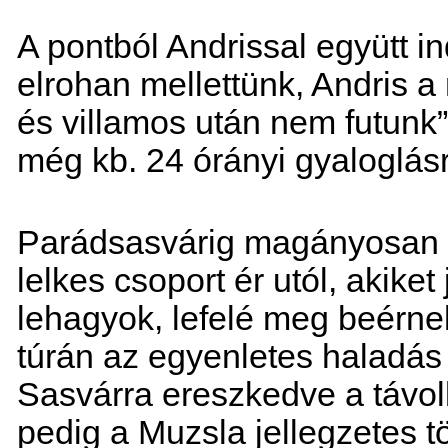
A pontból Andrissal együtt 
elrohan mellettünk, Andris 
és villamos után nem futunk”
még kb. 24 órányi gyaloglás
Parádsasvárig magányosan 
lelkes csoport ér utól, akik
lehagyok, lefelé meg beérne
túrán az egyenletes haladás 
Sasvárra ereszkedve a távol
pedig a Muzsla jellegzetes 