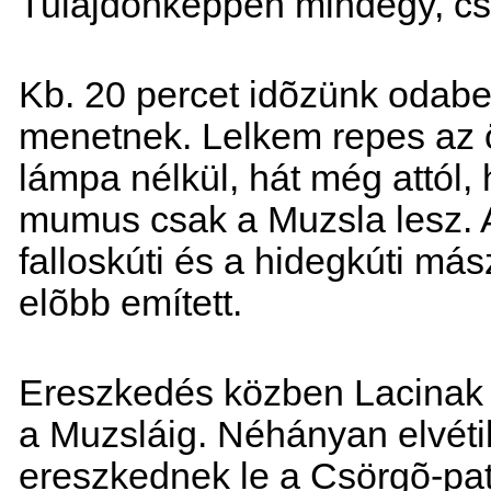
Tulajdonképpen mindegy, cs
Kb. 20 percet idõzünk odaben
menetnek. Lelkem repes az 
lámpa nélkül, hát még attól
mumus csak a Muzsla lesz. A
falloskúti és a hidegkúti má
elõbb emített.
Ereszkedés közben Lacinak 
a Muzsláig. Néhányan elvétik
ereszkednek le a Csörgõ-pat