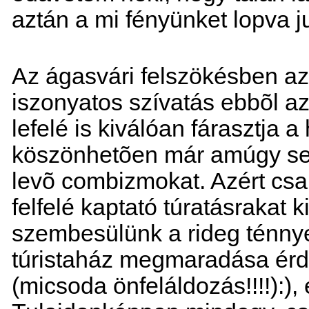
aztán a mi fényünket lopva ju
Az ágasvári felszökésben az a
iszonyatos szívatás ebbõl a
lefelé is kiválóan fárasztja
köszönhetõen már amúgy s
levõ combizmokat. Azért csa
felfelé kaptató túratásrakat ki
szembesülünk a rideg ténnyel:
túristaház megmaradása érd
(micsoda önfeláldozás!!!!):),