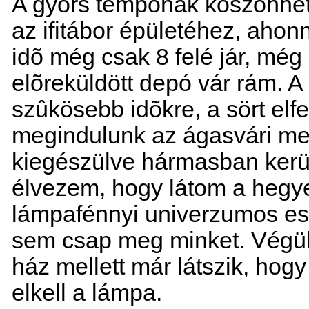
A gyors tempónak köszönhe
az ifitábor épületéhez, aho
idõ még csak 8 felé jár, még
elõreküldött depó vár rám.
szûkösebb idõkre, a sört elf
megindulunk az ágasvári men
kiegészülve hármasban kerü
élvezem, hogy látom a hegye
lámpafénnyi univerzumos es
sem csap meg minket. Végül 
ház mellett már látszik, ho
elkell a lámpa.