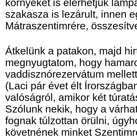
környékét is elérhetjük lámpa
szakasza is lezárult, innen
Mátraszentimrére, összesítve 
Átkelünk a patakon, majd hir
megnyugtatom, hogy hamaros
vaddisznórezervátum mellett l
(Laci pár évet élt Írországba
valóságról, amikor két túratá
Szólunk nekik, hogy a várh
fognak túlzottan örülni, úgyh
követnének minket Szentimre