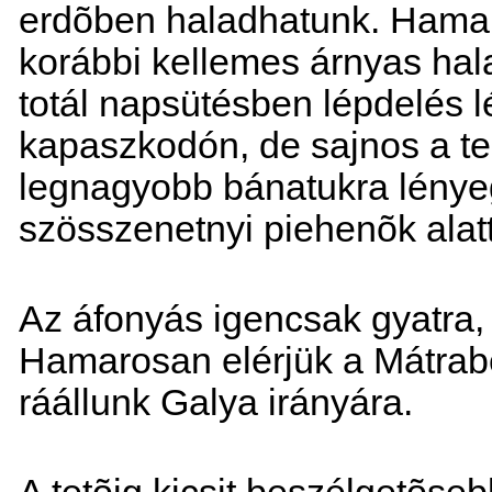
erdõben haladhatunk. Hamaros
korábbi kellemes árnyas hala
totál napsütésben lépdelés 
kapaszkodón, de sajnos a te
legnagyobb bánatukra lénye
szösszenetnyi piehenõk alat
Az áfonyás igencsak gyatra
Hamarosan elérjük a Mátrabé
ráállunk Galya irányára.