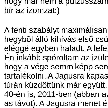
hogy már nem a pulzusszám
bír az izomzat:)
A fenti szabályt maximálisa
hegybõl álló kihívás elsõ c
eléggé egyben haladt. A lefe
Én inkább spóroltam az izül
hogy a vége semmiképp sem
tartalékolni. A Jagusra kapa
túrán küzdöttünk már együtt, 
40-én is, 2011-ben (abban 
as távot). A Jagusra menet ér