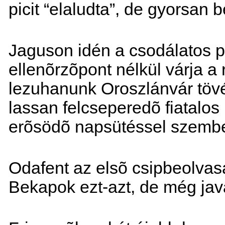
picit “elaludta”, de gyorsan
Jaguson idén a csodálatos
ellenõrzõpont nélkül várja a 
lezuhanunk Oroszlánvár töv
lassan felcseperedõ fiatalos
erõsödõ napsütéssel szemb
Odafent az elsõ csipbeolvas
Bekapok ezt-azt, de még javáb