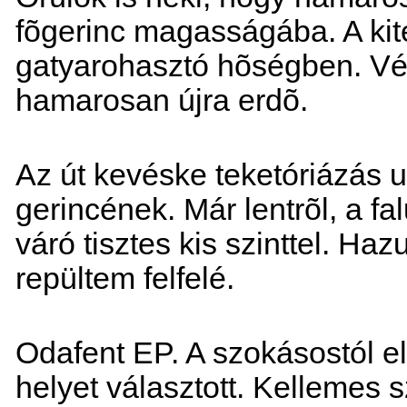
fõgerinc magasságába. A kit
gatyarohasztó hõségben. Vég
hamarosan újra erdõ.
Az út kevéske teketóriázás u
gerincének. Már lentrõl, a f
váró tisztes kis szinttel. H
repültem felfelé.
Odafent EP. A szokásostól el
helyet választott. Kellemes s