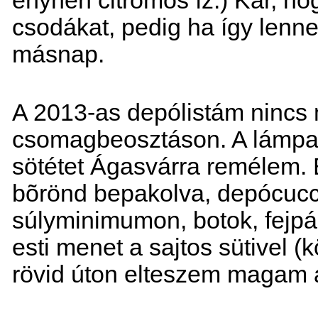
enyhén citromos íz:) Kár, ho
csodákat, pedig ha így lenne
másnap.
A 2013-as depólistám nincs 
csomagbeosztáson. A lámpa 
sötétet Ágasvárra remélem. E
bõrönd bepakolva, depócucc
súlyminimumon, botok, fejp
esti menet a sajtos sütivel (
rövid úton elteszem magam a