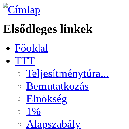
Elsődleges linkek
Főoldal
TTT
Teljesítménytúra...
Bemutatkozás
Elnökség
1%
Alapszabály