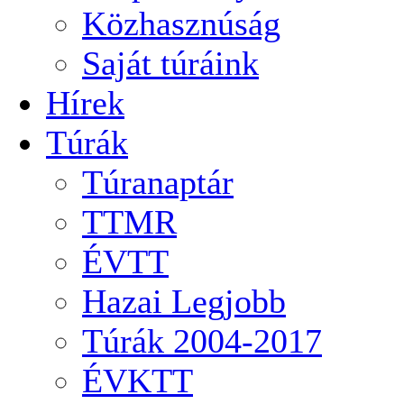
Közhasznúság
Saját túráink
Hírek
Túrák
Túranaptár
TTMR
ÉVTT
Hazai Legjobb
Túrák 2004-2017
ÉVKTT