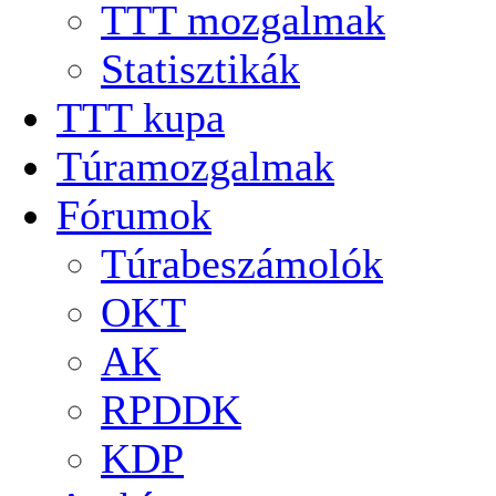
TTT mozgalmak
Statisztikák
TTT kupa
Túramozgalmak
Fórumok
Túrabeszámolók
OKT
AK
RPDDK
KDP