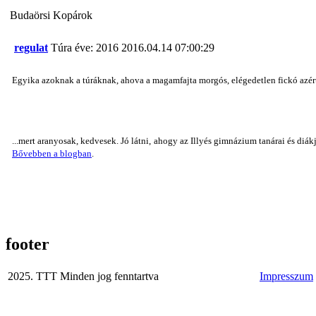
Budaörsi Kopárok
regulat
Túra éve: 2016
2016.04.14 07:00:29
Egyika azoknak a túráknak, ahova a magamfajta morgós, elégedetlen fickó azért
...mert aranyosak, kedvesek. Jó látni, ahogy az Illyés gimnázium tanárai és diákj
Bővebben a blogban
.
footer
2025. TTT Minden jog fenntartva
Impresszum