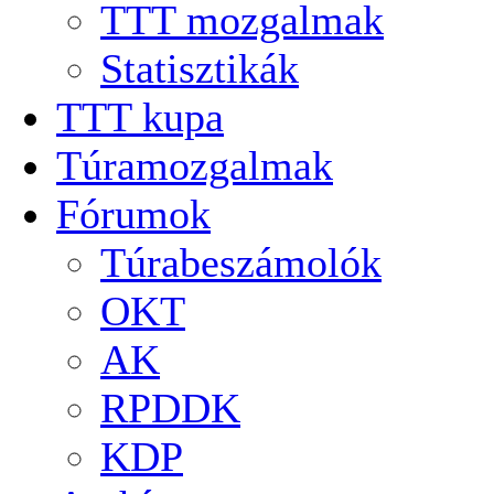
TTT mozgalmak
Statisztikák
TTT kupa
Túramozgalmak
Fórumok
Túrabeszámolók
OKT
AK
RPDDK
KDP