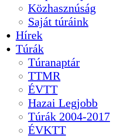
Közhasznúság
Saját túráink
Hírek
Túrák
Túranaptár
TTMR
ÉVTT
Hazai Legjobb
Túrák 2004-2017
ÉVKTT