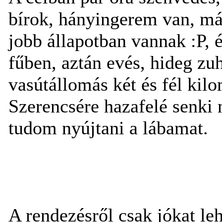
bírok, hányingerem van, más
jobb állapotban vannak :P, 
fűben, aztán evés, hideg zu
vasútállomás két és fél kil
Szerencsére hazafelé senki 
tudom nyújtani a lábamat.
A rendezésről csak jókat l