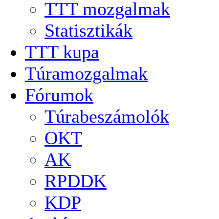
TTT mozgalmak
Statisztikák
TTT kupa
Túramozgalmak
Fórumok
Túrabeszámolók
OKT
AK
RPDDK
KDP