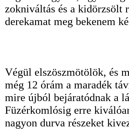
zokniváltás és a kidörzsölt 
derekamat meg bekenem ké
Végül elszöszmötölök, és má
még 12 órám a maradék távr
mire újból bejáratódnak a lá
Füzérkomlósig erre kiválóan
nagyon durva részeket kivez