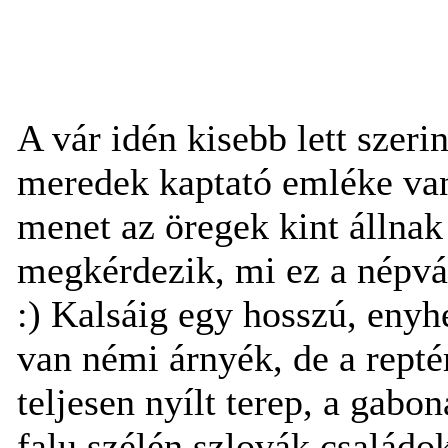
A vár idén kisebb lett szeri
meredek kaptató emléke van
menet az öregek kint állnak 
megkérdezik, mi ez a népvá
:) Kalsáig egy hosszú, enyh
van némi árnyék, de a rept
teljesen nyílt terep, a gabo
falu szélén szlovák családok