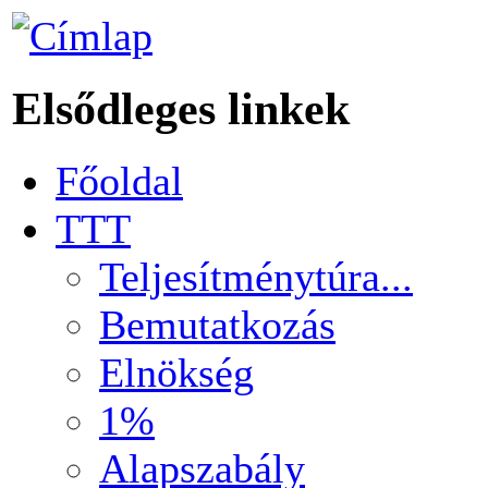
Elsődleges linkek
Főoldal
TTT
Teljesítménytúra...
Bemutatkozás
Elnökség
1%
Alapszabály