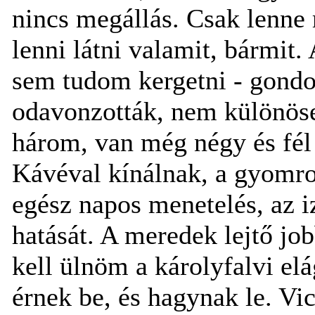
nincs megállás. Csak lenne 
lenni látni valamit, bármit.
sem tudom kergetni - gond
odavonzották, nem különöse
három, van még négy és fél
Kávéval kínálnak, a gyomr
egész napos menetelés, az 
hatását. A meredek lejtő jo
kell ülnöm a károlyfalvi el
érnek be, és hagynak le. Vic