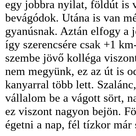
egy jobbra nyilat, földút is 
bevágódok. Utána is van mé
gyanúsnak. Aztán elfogy a j
így szerencsére csak +1 km
szembe jövő kolléga viszont
nem megyünk, ez az út is od
kanyarral több lett. Szalán
vállalom be a vágott sört, 
ez viszont nagyon bejön. Fö
égetni a nap, fél tízkor már