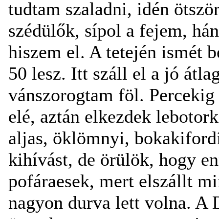
tudtam szaladni, idén ötször
szédülők, sípol a fejem, há
hiszem el. A tetején ismét 
50 lesz. Itt száll el a jó át
vánszorogtam föl. Percekig
elé, aztán elkezdek lebotor
aljas, öklömnyi, bokakiford
kihívást, de örülök, hogy e
pofáraesek, mert elszállt mi
nagyon durva lett volna. A 