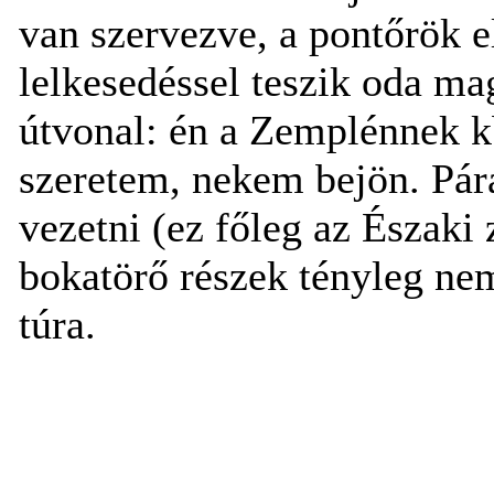
van szervezve, a pontőrök e
lelkesedéssel teszik oda mag
útvonal: én a Zemplénnek k
szeretem, nekem bejön. Pár
vezetni (ez főleg az Északi
bokatörő részek tényleg nem
túra.