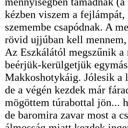
mennyiségben támadnak (a Z
kézben viszem a fejlámpát,
szemembe csapódnak. A mele
rövid ujjúban kell mennem,
Az Eszkálától megszűnik a
beérjük-kerülgetjük egymás
Makkoshotykáig. Jólesik a 
de a végén kezdek már fára
mögöttem túrabottal jön... h
de baromira zavar most a cs
álmosság miatt kezdek inger