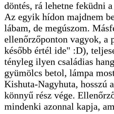
döntés, rá lehetne feküdni a
Az egyik hídon majdnem be
lábam, de megúszom. Másfé
ellenőrzőponton vagyok, a 
később értél ide" :D), telj
tényleg ilyen családias han
gyümölcs betol, lámpa most
Kishuta-Nagyhuta, hosszú asz
könnyű rész vége. Ellenőrzőp
mindenki azonnal kapja, amit