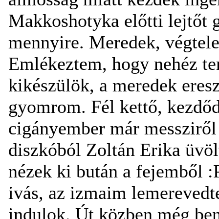
Makkoshotyka előtti lejtőt
mennyire. Meredek, végtelen
Emlékeztem, hogy nehéz ter
kikészülök, a meredek eresz
gyomrom. Fél kettő, kezdő
cigányember már messziről 
diszkóból Zoltán Erika üvöl
nézek ki bután a fejemből :
ivás, az izmaim lemerevedt
indulok. Út közben még ben