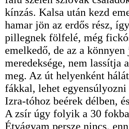
kínzás. Kalsa után kezd eme
hamar jön az erdős rész, íg
pillegnek fölfelé, még fickó
emelkedő, de az a könnyen já
meredeksége, nem lassítja a
meg. Az út helyenként hálátl
fákkal, lehet egyensúlyozni 
Izra-tóhoz beérek délben, 
A zsír úgy folyik a 30 fokban
Étvágyam persze nincs, en