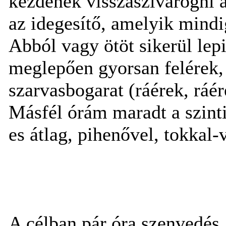
kezdenek visszaszivárogni a
az idegesítő, amelyik mindi
Abból vagy ötöt sikerül l
meglepően gyorsan felérek, 
szarvasbogarat (ráérek, ráér
Másfél órám maradt a szinti
es átlag, pihenővel, tokkal-
A célban pár óra szenvedés, it