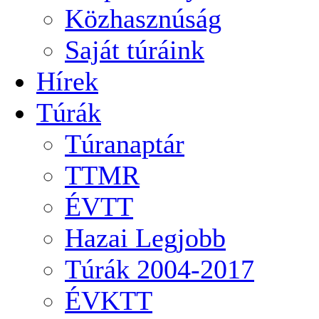
Közhasznúság
Saját túráink
Hírek
Túrák
Túranaptár
TTMR
ÉVTT
Hazai Legjobb
Túrák 2004-2017
ÉVKTT