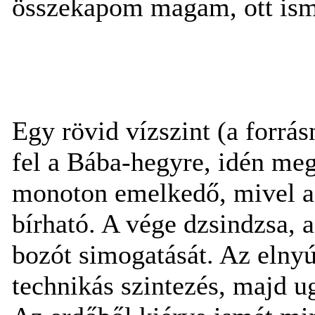
összekapom magam, ott ismé
Egy rövid vízszint (a forrá
fel a Bába-hegyre, idén meg
monoton emelkedő, mivel a
bírható. A vége dzsindzsa, a
bozót simogatását. Az elnyú
technikás szintezés, majd u