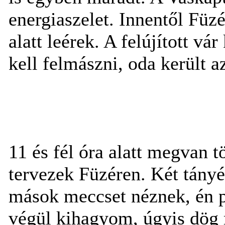
energiaszelet. Innentől Füzé
alatt leérek. A felújított vár
kell felmászni, oda került 
11 és fél óra alatt megvan t
tervezek Füzéren. Két tányé
mások meccset néznek, én p
végül kihagyom, úgyis dög 