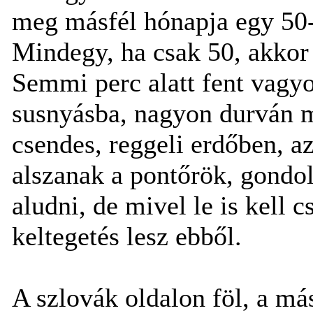
meg másfél hónapja egy 50
Mindegy, ha csak 50, akkor 
Semmi perc alatt fent vagyo
susnyásba, nagyon durván m
csendes, reggeli erdőben, a
alszanak a pontőrök, gond
aludni, de mivel le is kell 
keltegetés lesz ebből.
A szlovák oldalon föl, a má