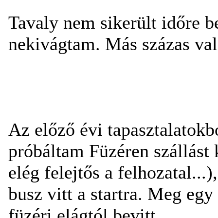
Tavaly nem sikerült időre b
nekivágtam. Más százas va
Az előző évi tapasztalatok
próbáltam Füzéren szállást 
elég felejtős a felhozatal..
busz vitt a startra. Meg egy
füzéri elágtól bevitt.