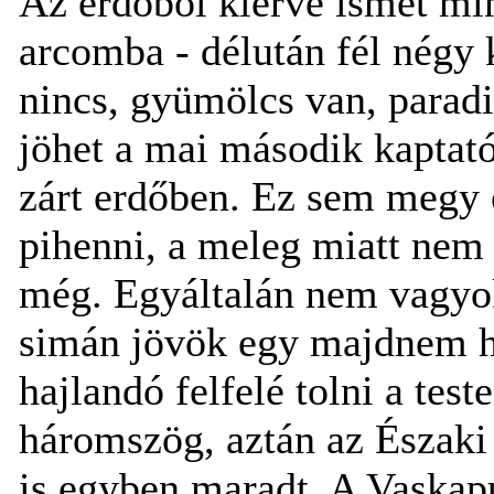
Az erdőből kiérve ismét min
arcomba - délután fél négy 
nincs, gyümölcs van, paradi
jöhet a mai második kaptató
zárt erdőben. Ez sem megy 
pihenni, a meleg miatt nem
még. Egyáltalán nem vagyok 
simán jövök egy majdnem ha
hajlandó felfelé tolni a tes
háromszög, aztán az Északi 
is egyben maradt. A Vaskapu