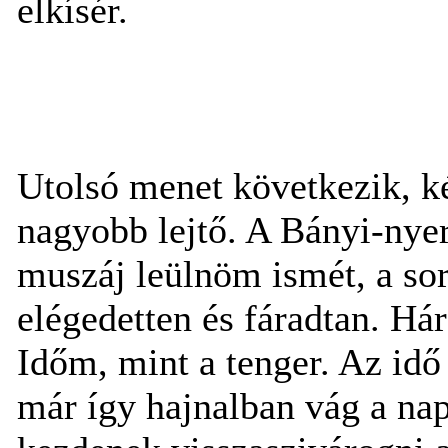
elkísér.
Utolsó menet következik, k
nagyobb lejtő. A Bányi-nyer
muszáj leülnöm ismét, a s
elégedetten és fáradtan. Há
Időm, mint a tenger. Az idő
már így hajnalban vág a nap