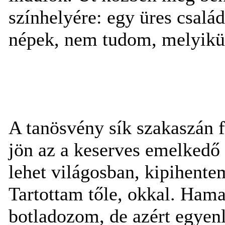
színhelyére: egy üres család
népek, nem tudom, melyikün
A tanösvény sík szakaszán 
jön az a keserves emelkedő
lehet világosban, kipihente
Tartottam tőle, okkal. Ham
botladozom, de azért egyen