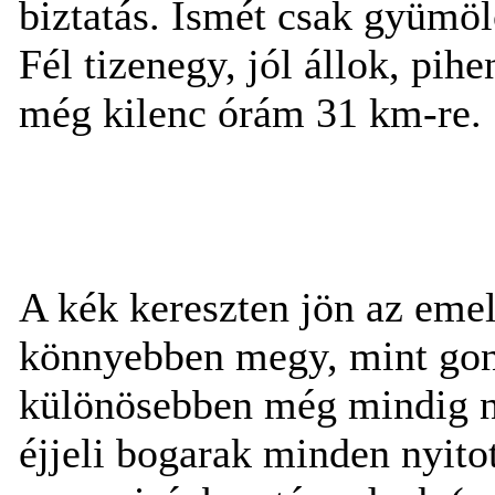
biztatás. Ismét csak gyümöl
Fél tizenegy, jól állok, pih
még kilenc órám 31 km-re.
A kék kereszten jön az eme
könnyebben megy, mint gond
különösebben még mindig 
éjjeli bogarak minden nyito