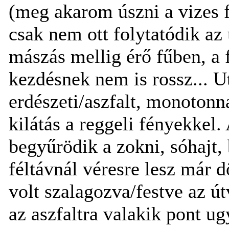
(meg akarom úszni a vizes f
csak nem ott folytatódik az
mászás mellig érő fűben, a 
kezdésnek nem is rossz... U
erdészeti/aszfalt, monoton
kilátás a reggeli fényekkel.
begyűrödik a zokni, sóhajt,
féltávnál véresre lesz már 
volt szalagozva/festve az ú
az aszfaltra valakik pont ug