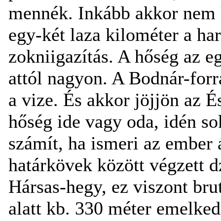
mennék. Inkább akkor nem 
egy-két laza kilométer a har
zokniigazítás. A hőség az e
attól nagyon. A Bodnár-forr
a vize. És akkor jöjjön az
hőség ide vagy oda, idén s
számít, ha ismeri az ember 
határkövek között végzett d
Hársas-hegy, ez viszont bru
alatt kb. 330 méter emelke