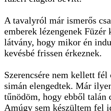
A tavalyról már ismerős csa
emberek lézengenek Füzér k
látvány, hogy mikor én ind
kevésbé frissen érkeznek.
Szerencsére nem kellett fél ó
simán elengedtek. Már ilye
tűnödöm, hogy ebből talán c
Amúgy sem készültem fel id