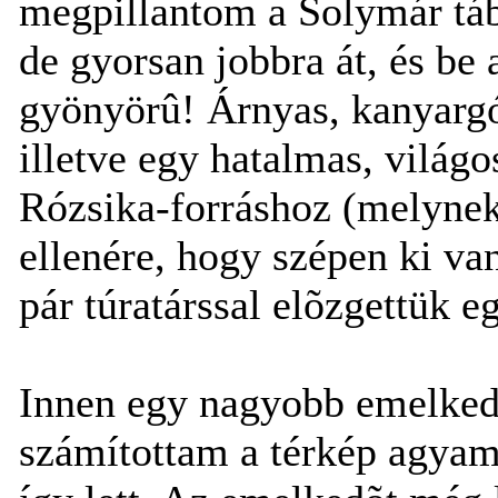
megpillantom a Solymár tábl
de gyorsan jobbra át, és be
gyönyörû! Árnyas, kanyargó
illetve egy hatalmas, világo
Rózsika-forráshoz (melynek
ellenére, hogy szépen ki va
pár túratárssal elõzgettük e
Innen egy nagyobb emelkedõ
számítottam a térkép agyam