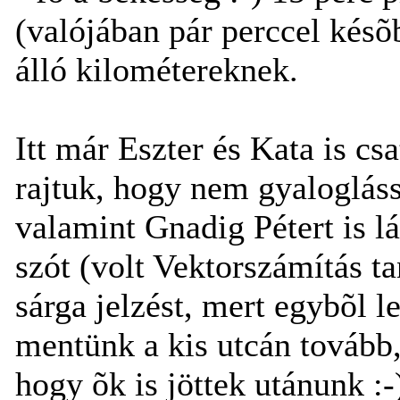
(valójában pár perccel késõ
álló kilométereknek.
Itt már Eszter és Kata is cs
rajtuk, hogy nem gyaloglással
valamint Gnadig Pétert is lá
szót (volt Vektorszámítás ta
sárga jelzést, mert egybõl 
mentünk a kis utcán tovább, 
hogy õk is jöttek utánunk :