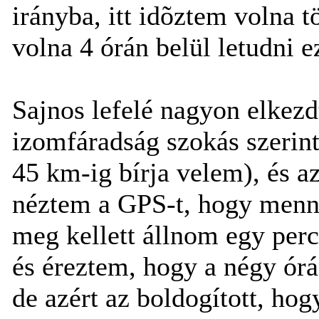
irányba, itt idõztem volna t
volna 4 órán belül letudni e
Sajnos lefelé nagyon elkezd
izomfáradság szokás szerint
45 km-ig bírja velem), és a
néztem a GPS-t, hogy menny
meg kellett állnom egy per
és éreztem, hogy a négy órá
de azért az boldogított, ho