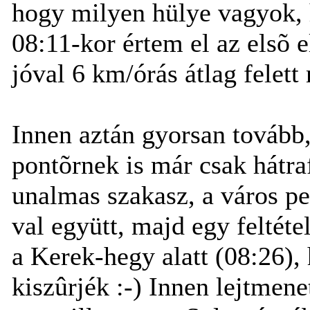
hogy milyen hülye vagyok, 
08:11-kor értem el az elsõ 
jóval 6 km/órás átlag felett
Innen aztán gyorsan tovább,
pontõrnek is már csak hátraf
unalmas szakasz, a város p
val együtt, majd egy feltéte
a Kerek-hegy alatt (08:26), 
kiszûrjék :-) Innen lejtmene