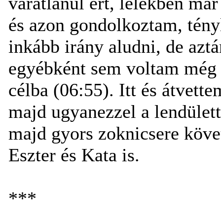
váratlanul ért, lélekben má
és azon gondolkoztam, tény
inkább irány aludni, de aztá
egyébként sem voltam még f
célba (06:55). Itt és átvett
majd ugyanezzel a lendülett
majd gyors zoknicsere köve
Eszter és Kata is.
***