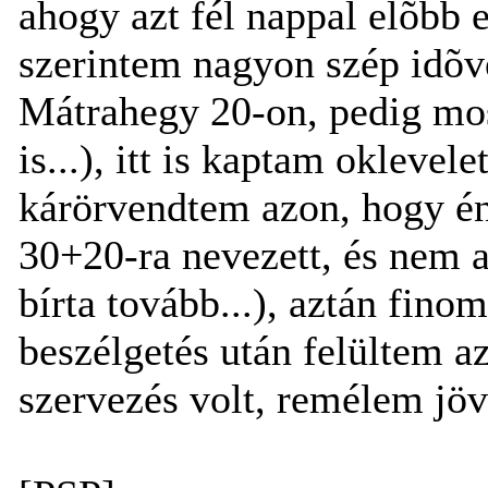
ahogy azt fél nappal elõbb 
szerintem nagyon szép idõve
Mátrahegy 20-on, pedig most
is...), itt is kaptam oklevele
kárörvendtem azon, hogy én 
30+20-ra nevezett, és nem a
bírta tovább...), aztán fino
beszélgetés után felültem a
szervezés volt, remélem jövõ