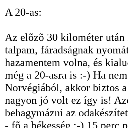
A 20-as:
Az elõzõ 30 kilométer után 
talpam, fáradságnak nyomát
hazamentem volna, és kial
még a 20-asra is :-) Ha nem
Norvégiából, akkor biztos 
nagyon jó volt ez így is! Az
behagymázni az odakészített
- fõ a békesség :-) 15 perc 