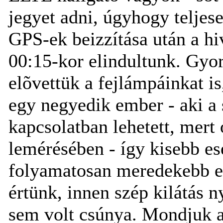
jegyet adni, úgyhogy teljese
GPS-ek beizzítása után a hi
00:15-kor elindultunk. Gyor
elõvettük a fejlámpáinkat i
egy negyedik ember - aki a
kapcsolatban lehetett, mert 
lemérésében - így kisebb esé
folyamatosan meredekebb e
értünk, innen szép kilátás ny
sem volt csúnya. Mondjuk 