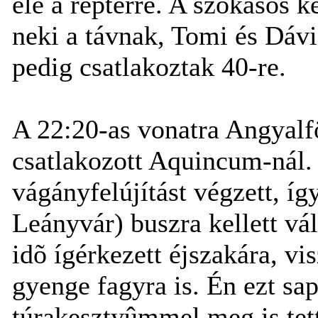
elé a reptérre. A szokásos 
neki a távnak, Tomi és Dávi
pedig csatlakoztak 40-re.
A 22:20-as vonatra Angyalfö
csatlakozott Aquincum-nál
vágányfelújítást végzett, íg
Leányvár) buszra kellett vá
idõ ígérkezett éjszakára, vi
gyenge fagyra is. Én ezt sa
túrakesztyûmmel meg is tet