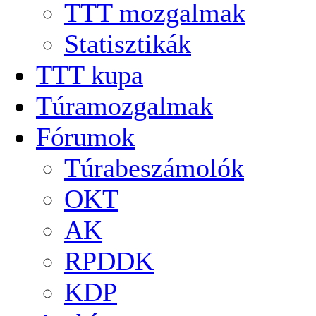
TTT mozgalmak
Statisztikák
TTT kupa
Túramozgalmak
Fórumok
Túrabeszámolók
OKT
AK
RPDDK
KDP