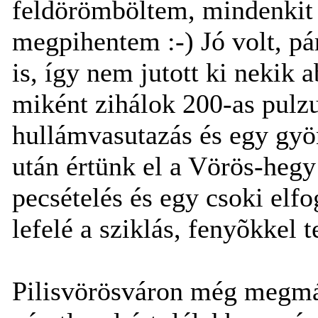
feldörömböltem, mindenkit 
megpihentem :-) Jó volt, pá
is, így nem jutott ki nekik 
miként zihálok 200-as pulzu
hullámvasutazás és egy gyö
után értünk el a Vörös-heg
pecsételés és egy csoki elfo
lefelé a sziklás, fenyõkkel t
Pilisvörösváron még megmás