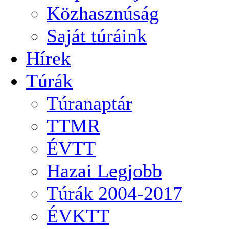
Közhasznúság
Saját túráink
Hírek
Túrák
Túranaptár
TTMR
ÉVTT
Hazai Legjobb
Túrák 2004-2017
ÉVKTT