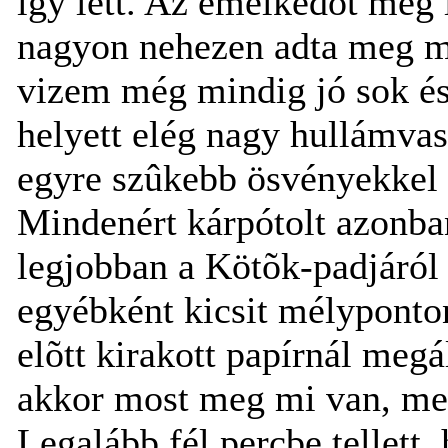
így lett. Az emelkedõt még 
nagyon nehezen adta meg mag
vizem még mindig jó sok és j
helyett elég nagy hullámvas
egyre szûkebb ösvényekkel 
Mindenért kárpótolt azonba
legjobban a Kötõk-padjáról 
egyébként kicsit mélyponto
elõtt kirakott papírnál meg
akkor most meg mi van, mert
Legalább fél percbe tellett