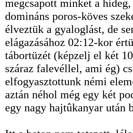
megcsapott minket a hideg,
domináns poros-köves szeké
élveztük a gyaloglást, de s
elágazásához 02:12-kor értün
tábortüzét (képzelj el két 1
száraz falevéllel, ami ég) c
elfogyasztottunk némi elemó
aztán néhol még egy két poc
egy nagy hajtûkanyar után b