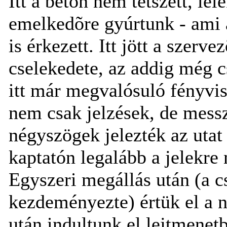
Itt a beton nem tetszett, lé
emelkedõre gyúrtunk - ami a
is érkezett. Itt jött a szer
cselekedete, az addig még c
itt már megvalósuló fényvis
nem csak jelzések, de messz
négyszögek jelezték az utat 
kaptatón legalább a jelekre 
Egyszeri megállás után (a c
kezdeményezte) értük el a n
után indultunk el lejtmenet