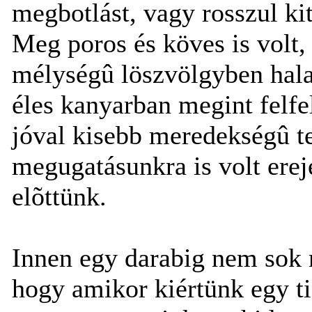
megbotlást, vagy rosszul ki
Meg poros és köves is volt, 
mélységû löszvölgyben hala
éles kanyarban megint felfe
jóval kisebb meredekségû t
megugatásunkra is volt ere
elõttünk.
Innen egy darabig nem sok
hogy amikor kiértünk egy ti