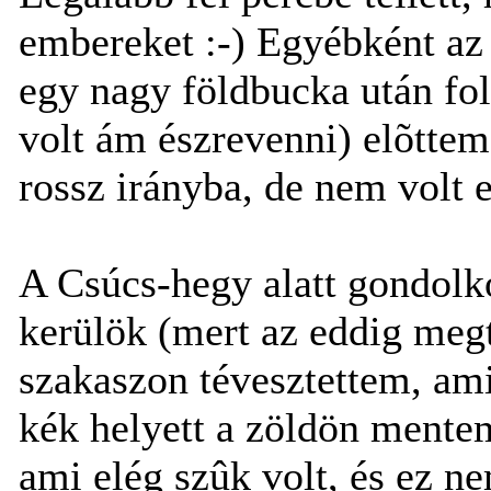
embereket :-) Egyébként az
egy nagy földbucka után foly
volt ám észrevenni) elõttem
rossz irányba, de nem volt 
A Csúcs-hegy alatt gondolk
kerülök (mert az eddig meg
szakaszon tévesztettem, amik
kék helyett a zöldön mentem
ami elég szûk volt, és ez ne