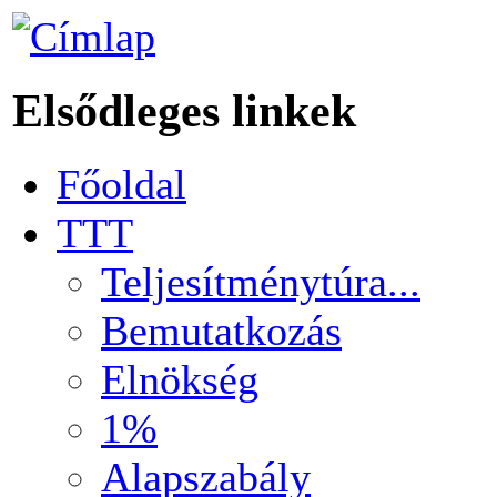
Elsődleges linkek
Főoldal
TTT
Teljesítménytúra...
Bemutatkozás
Elnökség
1%
Alapszabály