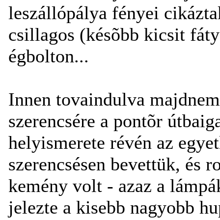
leszállópálya fényei cikázt
csillagos (késõbb kicsit fát
égbolton...
Innen tovaindulva majdnem 
szerencsére a pontõr útbaig
helyismerete révén az egyetl
szerencsésen bevettük, és ro
kemény volt - azaz a lámpá
jelezte a kisebb nagyobb hu