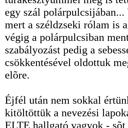
egy szál polárpulcsijában...
mert a széldzseki rólam is a
végig a polárpulcsiban men
szabályozást pedig a sebes
csökkentésével oldottuk me
elõre.
Éjfél után nem sokkal értün
kitöltöttük a nevezési lapo
ELTE hallgató vagyok - sõt 