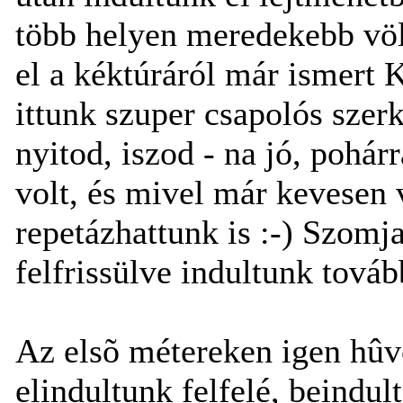
több helyen meredekebb völ
el a kéktúráról már ismert K
ittunk szuper csapolós szer
nyitod, iszod - na jó, pohárr
volt, és mivel már kevesen 
repetázhattunk is :-) Szomja
felfrissülve indultunk továb
Az elsõ métereken igen hûv
elindultunk felfelé, beindul