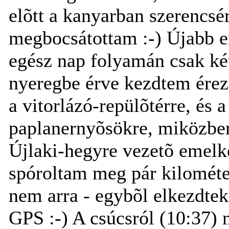
elõtt a kanyarban szerencsér
megbocsátottam :-) Újabb e
egész nap folyamán csak két
nyeregbe érve kezdtem érezni
a vitorlázó-repülõtérre, és 
paplanernyõsökre, miközben
Újlaki-hegyre vezetõ emelke
spóroltam meg pár kilométe
nem arra - egybõl elkezdtek
GPS :-) A csúcsról (10:37) 