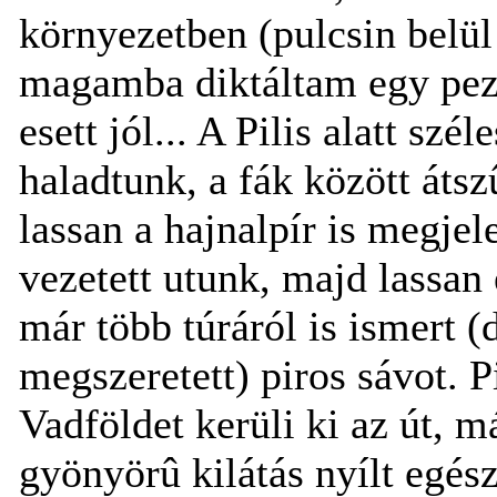
környezetben (pulcsin belül
magamba diktáltam egy pez
esett jól... A Pilis alatt szé
haladtunk, a fák között átsz
lassan a hajnalpír is megjel
vezetett utunk, majd lassan 
már több túráról is ismert (
megszeretett) piros sávot. P
Vadföldet kerüli ki az út, m
gyönyörû kilátás nyílt egés