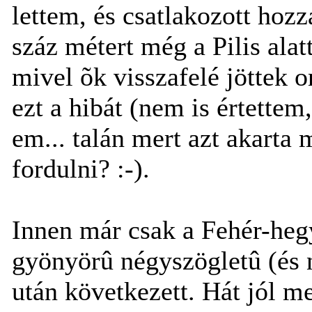
lettem, és csatlakozott hozz
száz métert még a Pilis ala
mivel õk visszafelé jöttek 
ezt a hibát (nem is értettem
em... talán mert azt akarta 
fordulni? :-).
Innen már csak a Fehér-heg
gyönyörû négyszögletû (és 
után következett. Hát jól m