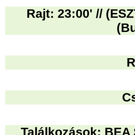
Rajt: 23:00' // (E
(B
R
C
Találkozások: BE