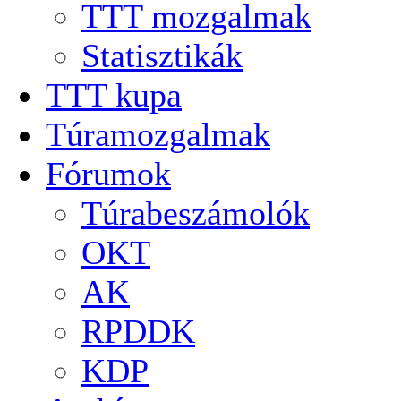
TTT mozgalmak
Statisztikák
TTT kupa
Túramozgalmak
Fórumok
Túrabeszámolók
OKT
AK
RPDDK
KDP