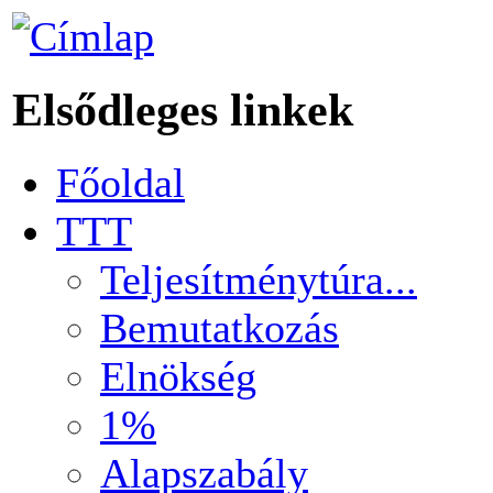
Elsődleges linkek
Főoldal
TTT
Teljesítménytúra...
Bemutatkozás
Elnökség
1%
Alapszabály