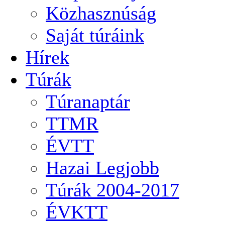
Közhasznúság
Saját túráink
Hírek
Túrák
Túranaptár
TTMR
ÉVTT
Hazai Legjobb
Túrák 2004-2017
ÉVKTT