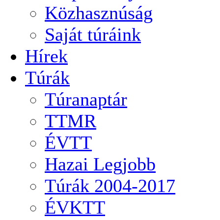
Közhasznúság
Saját túráink
Hírek
Túrák
Túranaptár
TTMR
ÉVTT
Hazai Legjobb
Túrák 2004-2017
ÉVKTT