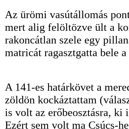
Az ürömi vasútállomás pont
mert alig felöltözve ült a 
rakoncátlan szele egy pilla
matricát ragasztgatta bele 
A 141-es határkövet a mere
zöldön kockáztattam (válas
is volt az erőbeosztásra, ki
Ezért sem volt ma Csúcs-h