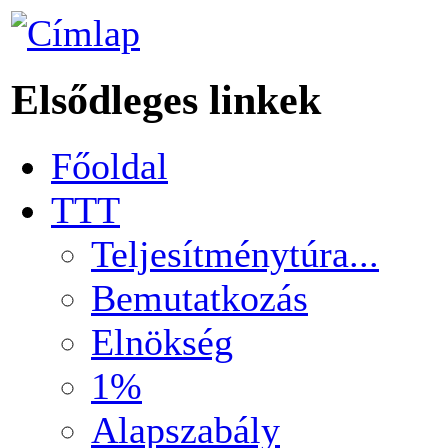
Elsődleges linkek
Főoldal
TTT
Teljesítménytúra...
Bemutatkozás
Elnökség
1%
Alapszabály