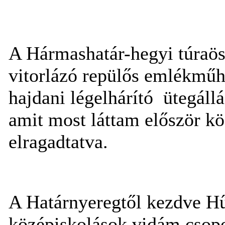
A Hármashatár-hegyi túraösv
vitorlázó repülős emlékműhö
hajdani légelhárító ütegállá
amit most láttam először k
elragadtatva.
A Határnyeregtől kezdve Hű
középiskolások vidám csopor