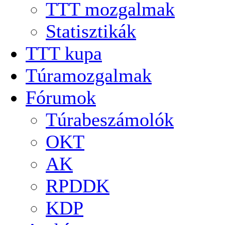
TTT mozgalmak
Statisztikák
TTT kupa
Túramozgalmak
Fórumok
Túrabeszámolók
OKT
AK
RPDDK
KDP