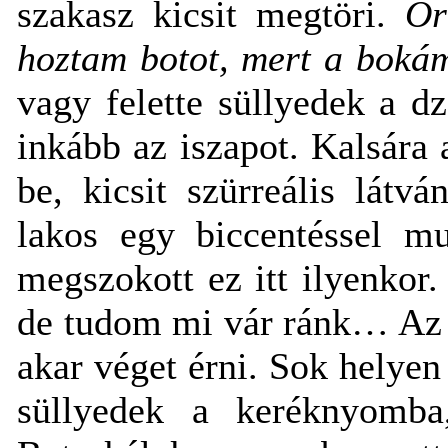
szakasz kicsit megtöri.
Őr
hoztam botot, mert a bokám,
vagy felette süllyedek a d
inkább az iszapot. Kalsára a
be, kicsit szürreális látv
lakos egy biccentéssel mu
megszokott ez itt ilyenkor.
de tudom mi vár ránk… Az 
akar véget érni. Sok helyen 
süllyedek a keréknyomba