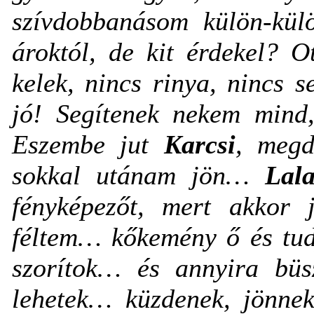
szívdobbanásom külön-kül
ároktól, de kit érdekel? O
kelek, nincs rinya, nincs 
jó! Segítenek nekem mind,
Eszembe jut
Karcsi
, megd
sokkal utánam jön…
Lal
fényképezőt, mert akkor
féltem… kőkemény ő és tu
szorítok… és annyira bü
lehetek… küzdenek, jönnek