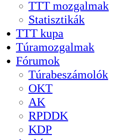
TTT mozgalmak
Statisztikák
TTT kupa
Túramozgalmak
Fórumok
Túrabeszámolók
OKT
AK
RPDDK
KDP