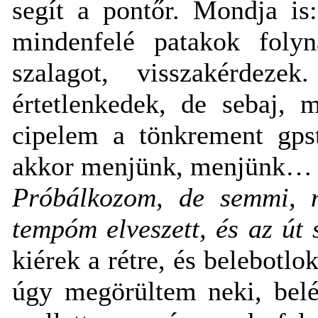
segít a pontőr. Mondja i
mindenfelé patakok foly
szalagot, visszakérdez
értetlenkedek, de sebaj,
cipelem a tönkrement gps
akkor menjünk, menjünk
Próbálkozom, de semmi, 
tempóm elveszett, és az út 
kiérek a rétre, és belebotlo
úgy megörültem neki, belé