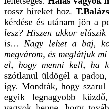
lehetséges.
Hálás vagyok n
rossz híreket hoz.
T.Baláz
kérdése és utánam jön a p
lesz? Hiszen akkor elúszik
is… Nagy lehet a baj, ko
megvárom, és meglátjuk mi 
el, hogy menni kell, ha
szótlanul üldögél a padon
így. Mondták, hogy szarul
egyik legnagyobb küzdő,
vagyok benne, hogy továb