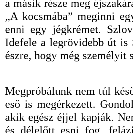
a másik része meg éjszakár
„A kocsmába” meginni egy 
enni egy jégkrémet. Szlo
Idefele a legrövidebb út is 
észre, hogy még személyit
Megpróbálunk nem túl késő
eső is megérkezett. Gondol
akik egész éjjel kapják. Ne
és délelőtt esni fog, fel