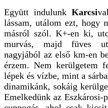
Együtt indulunk
Karcsi
va
lássam, utálom ezt, hogy 
másról szól. K+-en ki, u
murvás, majd füves ut
nagyjából az első km-en be
érzem. Nem kerülgetem fel
lépek és vízbe, mint a sárb
dinamikánk, sokáig kerülg
Emelkedünk az Eszkárosi-pa
cuppogás, ahol csak kicsit