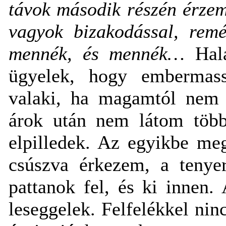
távok második részén érzem
vagyok bizakodással, rem
mennék, és mennék…
Hal
ügyelek, hogy embermass
valaki, ha magamtól nem 
árok után nem látom többe
elpilledek. Az egyikbe me
csúszva érkezem, a tenye
pattanok fel, és ki innen
leseggelek. Felfelékkel nin