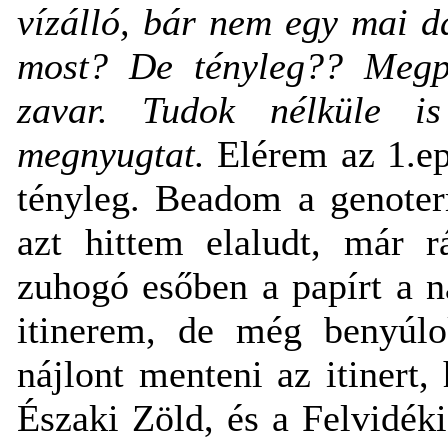
vízálló, bár nem egy mai 
most? De tényleg?? Megp
zavar. Tudok nélküle is
megnyugtat.
Elérem az 1.e
tényleg. Beadom a genoter
azt hittem elaludt, már r
zuhogó esőben a papírt a ná
itinerem, de még benyúlo
nájlont menteni az itinert
Északi Zöld, és a Felvidéki 