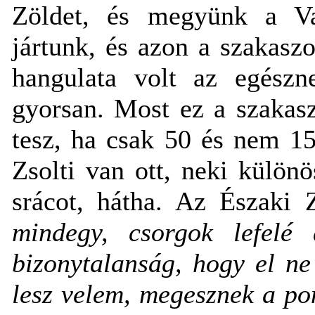
Zöldet, és megyünk a Vas
jártunk, és azon a szakasz
hangulata volt az egészn
gyorsan. Most ez a szakas
tesz, ha csak 50 és nem 1
Zsolti van ott, neki külö
srácot, hátha. Az Északi
mindegy, csorgok lefelé
bizonytalanság, hogy el ne
lesz velem, megesznek a po