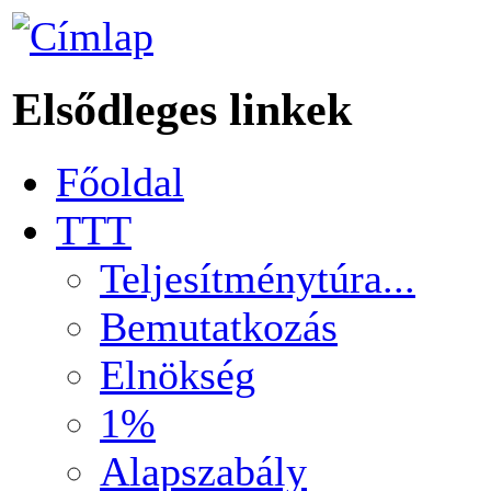
Elsődleges linkek
Főoldal
TTT
Teljesítménytúra...
Bemutatkozás
Elnökség
1%
Alapszabály