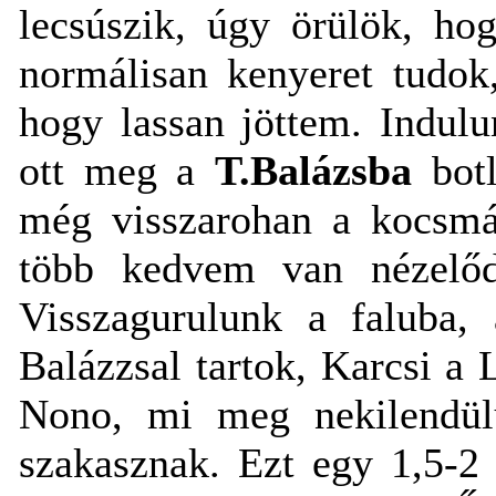
lecsúszik, úgy örülök, ho
normálisan kenyeret tudok
hogy lassan jöttem. Indul
ott meg a
T.Balázsba
botl
még visszarohan a kocsmáb
több kedvem van nézelőd
Visszagurulunk a faluba,
Balázzsal tartok, Karcsi a 
Nono, mi meg nekilendül
szakasznak. Ezt egy 1,5-2 