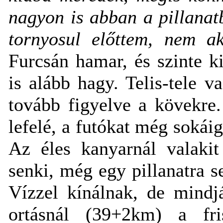
nagyon is abban a pillanatb
tornyosul előttem, nem ak
Furcsán hamar, és szinte k
is alább hagy. Telis-tele v
tovább figyelve a kövekre
lefelé, a futókat még sokái
Az éles kanyarnál valakit
senki, még egy pillanatra 
Vízzel kínálnak, de mindjá
ortásnál (39+2km) a fri