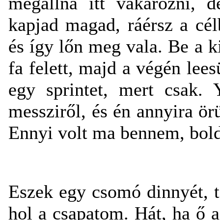
megállna itt vakarózni,
kapjad magad, ráérsz a cé
és így lőn meg vala. Be a ki
fa felett, majd a végén le
egy sprintet, mert csak.
messziről, és én annyira ör
Ennyi volt ma bennem, bol
Eszek egy csomó dinnyét, t
hol a csapatom. Hát, ha ő 