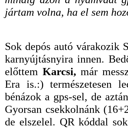
jártam volna, ha el sem ho
Sok depós autó várakozik S
karnyújtásnyira innen. Bedö
előttem
Karcsi,
már messz
Era is.:) természetesen l
bénázok a gps-sel, de aztán
Gyorsan csekkolnánk (16
de elszelel. QR kóddal sok