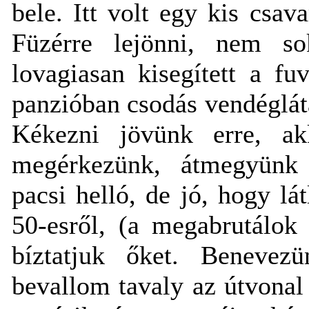
bele. Itt volt egy kis csav
Füzérre lejönni, nem s
lovagiasan kisegített a f
panzióban csodás vendéglát
Kékezni jövünk erre, a
megérkezünk, átmegyünk 
pacsi helló, de jó, hogy lá
50-esről, (a megabrutálok
bíztatjuk őket. Benevezü
bevallom tavaly az útvonal