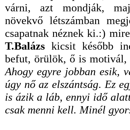
várni, azt mondják, maj
növekvő létszámban megj
csapatnak néznek ki.:) mir
T.Balázs
kicsit később in
befut, örülök, ő is motivál,
Ahogy egyre jobban esik, v
úgy nő az elszántság
.
Ez eg
is ázik a láb, ennyi idő alat
csak menni kell. Minél gyo