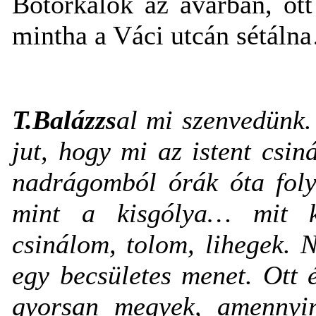
Botorkálok az avarban, ott
mintha a Váci utcán sétáln
T.Balázzs
al mi szenvedünk.
jut, hogy mi az istent csin
nadrágomból órák óta foly
mint a kisgólya…
mit 
csinálom, tolom, lihegek. 
egy becsületes menet. Ott 
gyorsan megyek, amennyir