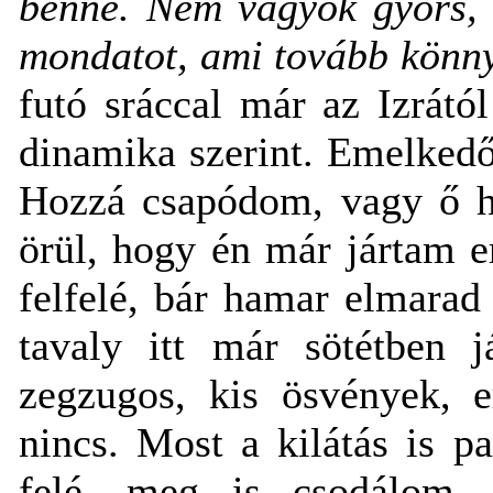
benne. Nem vagyok gyors, 
mondatot, ami tovább könnyí
futó sráccal már az Izrátó
dinamika szerint. Emelkedőn
Hozzá csapódom, vagy ő h
örül, hogy én már jártam 
felfelé, bár hamar elmarad
tavaly itt már sötétben 
zegzugos, kis ösvények, e
nincs. Most a kilátás is pa
felé, meg is csodálom. 