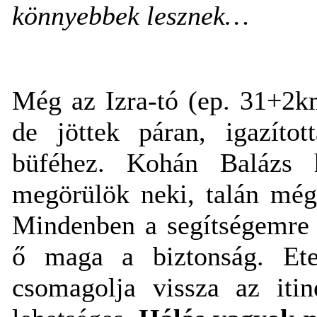
könnyebbek lesznek…
Még az Izra-tó (ep. 31+2k
de jöttek páran, igazíto
büféhez. Kohán Balázs 
megörülök neki, talán még
Mindenben a segítségemre 
ő maga a biztonság. Etet
csomagolja vissza az iti