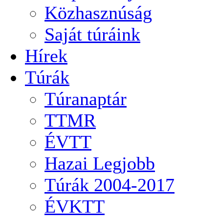
Közhasznúság
Saját túráink
Hírek
Túrák
Túranaptár
TTMR
ÉVTT
Hazai Legjobb
Túrák 2004-2017
ÉVKTT