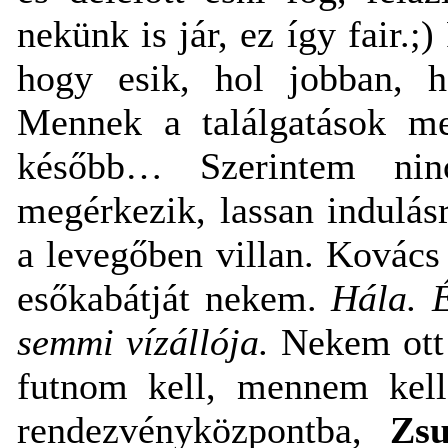
nekünk is jár, ez így fair.;
hogy esik, hol jobban, h
Mennek a találgatások me
később… Szerintem nin
megérkezik, lassan indulás
a levegőben villan. Kovács 
esőkabátját nekem.
Hála. 
semmi vízállója.
Nekem ott 
futnom kell, mennem kel
rendezvényközpontba,
Zs