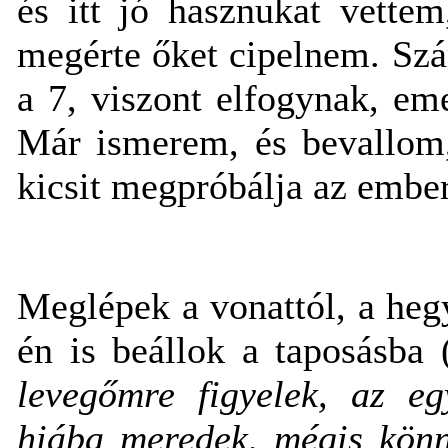
és itt jó hasznukat vette
megérte őket cipelnem. Szá
a 7, viszont elfogynak, em
Már ismerem, és bevallom,
kicsit megpróbálja az ember
Meglépek a vonattól, a he
én is beállok a taposásba
levegőmre figyelek, az eg
hiába meredek, mégis könn