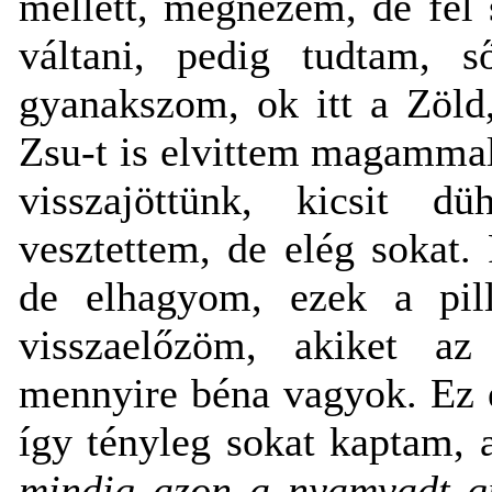
mellett, megnézem, de fel 
váltani, pedig tudtam, 
gyanakszom, ok itt a Zöld,
Zsu-t is elvittem magamma
visszajöttünk, kicsit 
vesztettem, de elég sokat
de elhagyom, ezek a pil
visszaelőzöm, akiket az
mennyire béna vagyok. Ez eg
így tényleg sokat kaptam, 
mindig azon a nyamvadt g