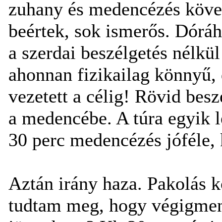
zuhany és medencézés követ
beértek, sok ismerős. Dórá
a szerdai beszélgetés nélkül 
ahonnan fizikailag könnyű,
vezetett a célig! Rövid bes
a medencébe. A túra egyik l
30 perc medencézés jóféle, 
Aztán irány haza. Pakolás 
tudtam meg, hogy végigmen