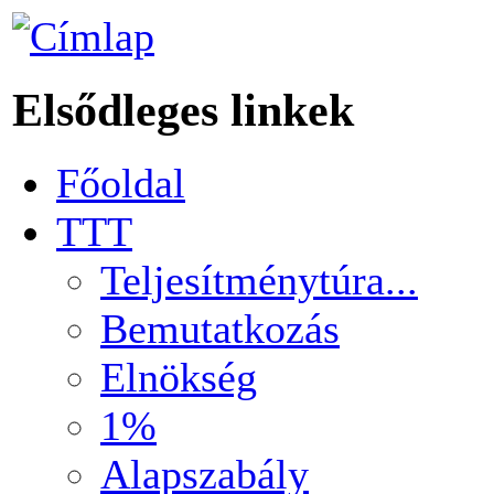
Elsődleges linkek
Főoldal
TTT
Teljesítménytúra...
Bemutatkozás
Elnökség
1%
Alapszabály