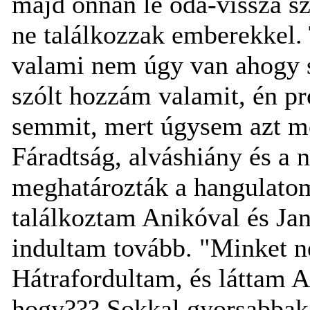
majd onnan le oda-vissza sz
ne találkozzak emberekkel. 
valami nem úgy van ahogy s
szólt hozzám valamit, én p
semmit, mert úgysem azt mo
Fáradtság, alváshiány és a
meghatározták a hangulatom
találkoztam Anikóval és Jan
indultam tovább. "Minket 
Hátrafordultam, és láttam 
hogy??? Sokkal gyorsabbak,