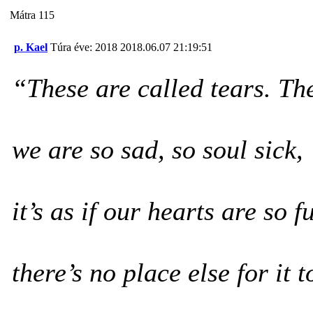
Mátra 115
p. Kael
Túra éve: 2018
2018.06.07 21:19:51
“These are called tears. T
we are so sad, so soul sick,
it’s as if our hearts are so f
there’s no place else for it 