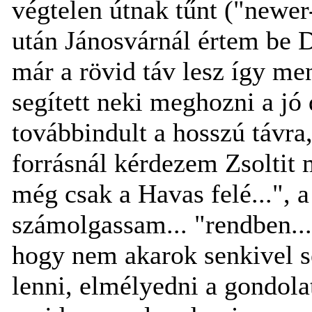
végtelen útnak tűnt ("newer
után Jánosvárnál értem be 
már a rövid táv lesz így me
segített neki meghozni a jó 
továbbindult a hosszú távra
forrásnál kérdezem Zsoltit 
még csak a Havas felé...", a 
számolgassam... "rendben..
hogy nem akarok senkivel s
lenni, elmélyedni a gondola