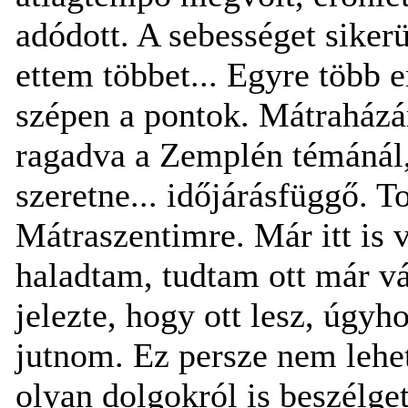
adódott. A sebességet sikerü
ettem többet... Egyre több 
szépen a pontok. Mátraházár
ragadva a Zemplén témánál
szeretne... időjárásfüggő. 
Mátraszentimre. Már itt is 
haladtam, tudtam ott már vá
jelezte, hogy ott lesz, úgy
jutnom. Ez persze nem lehet
olyan dolgokról is beszélg