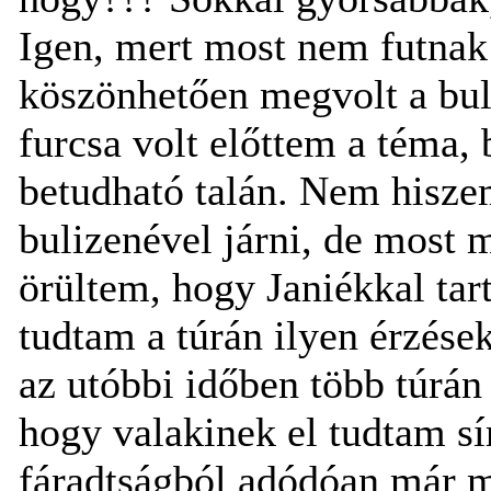
Igen, mert most nem futnak 
köszönhetően megvolt a bul
furcsa volt előttem a téma,
betudható talán. Nem hiszem
bulizenével járni, de most 
örültem, hogy Janiékkal tart
tudtam a túrán ilyen érzés
az utóbbi időben több túrán i
hogy valakinek el tudtam s
fáradtságból adódóan már m