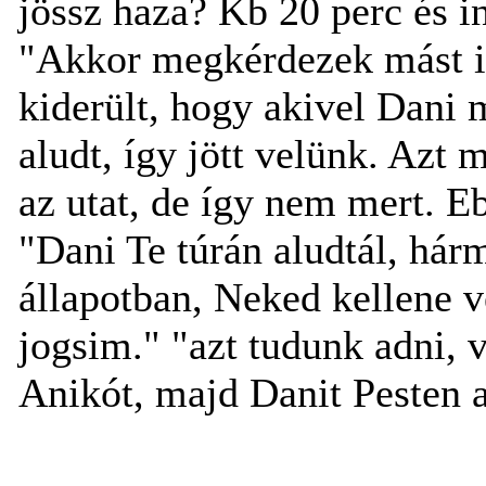
jössz haza? Kb 20 perc és 
"Akkor megkérdezek mást is
kiderült, hogy akivel Dani
aludt, így jött velünk. Azt 
az utat, de így nem mert. Eb
"Dani Te túrán aludtál, hár
állapotban, Neked kellene 
jogsim." "azt tudunk adni, v
Anikót, majd Danit Pesten a