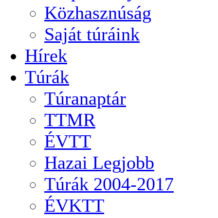
Közhasznúság
Saját túráink
Hírek
Túrák
Túranaptár
TTMR
ÉVTT
Hazai Legjobb
Túrák 2004-2017
ÉVKTT