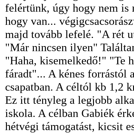
felértünk, úgy hogy nem is
hogy van... végigcsacsorászv
majd tovább lefelé. "A rét 
"Már nincsen ilyen" Találta
"Haha, kisemelkedő!" "Te h
fáradt"... A kénes forrástól
csapatban. A céltól kb 1,2 k
Ez itt tényleg a legjobb al
iskola. A célban Gabiék ér
hétvégi támogatást, kicsit 