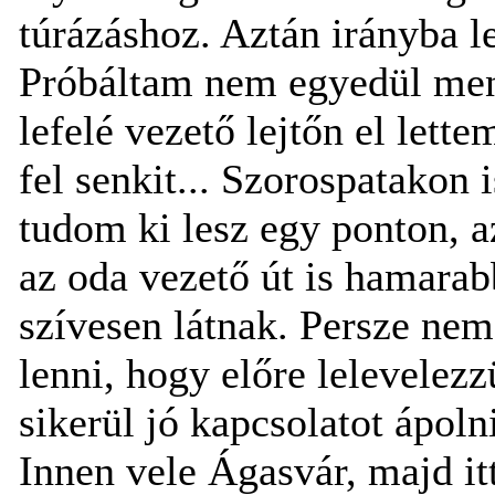
túrázáshoz. Aztán irányba l
Próbáltam nem egyedül menn
lefelé vezető lejtőn el let
fel senkit... Szorospatakon 
tudom ki lesz egy ponton, a
az oda vezető út is hamara
szívesen látnak. Persze nem
lenni, hogy előre lelevelezz
sikerül jó kapcsolatot ápol
Innen vele Ágasvár, majd it