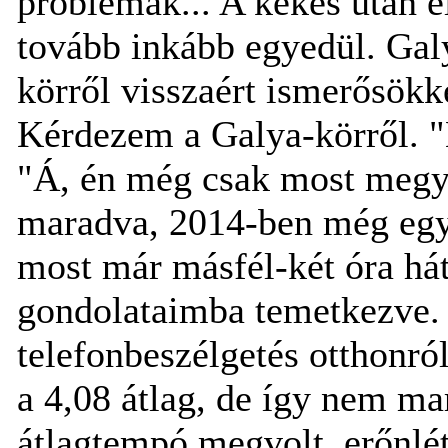
problémák... A kékes után e
tovább inkább egyedül. Gal
körről visszaért ismerősökke
Kérdezem a Galya-körről. "N
"Á, én még csak most megyek
maradva, 2014-ben még együ
most már másfél-két óra há
gondolataimba temetkezve. A
telefonbeszélgetés otthonról
a 4,08 átlag, de így nem mar
átlagtempó megvolt, erőnl