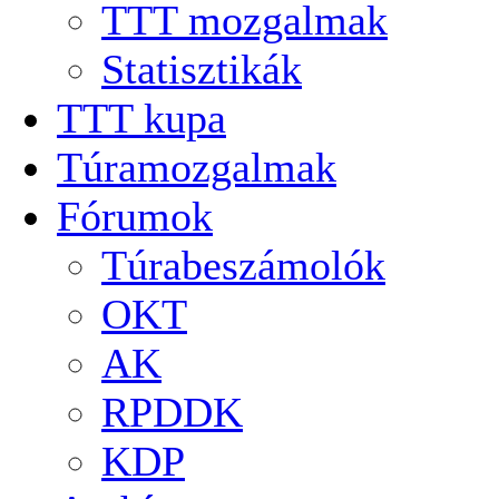
TTT mozgalmak
Statisztikák
TTT kupa
Túramozgalmak
Fórumok
Túrabeszámolók
OKT
AK
RPDDK
KDP