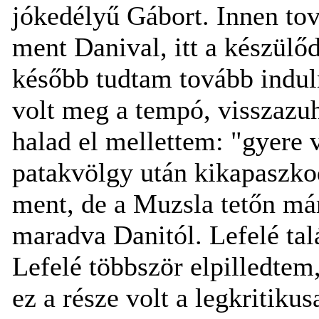
jókedélyű Gábort. Innen tov
ment Danival, itt a készülő
később tudtam tovább indul
volt meg a tempó, visszazu
halad el mellettem: "gyere
patakvölgy után kikapaszkod
ment, de a Muzsla tetőn má
maradva Danitól. Lefelé tal
Lefelé többször elpilledtem
ez a része volt a legkritiku