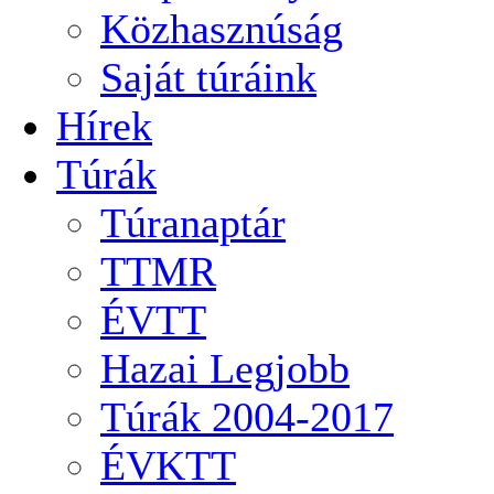
Közhasznúság
Saját túráink
Hírek
Túrák
Túranaptár
TTMR
ÉVTT
Hazai Legjobb
Túrák 2004-2017
ÉVKTT