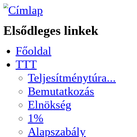
Elsődleges linkek
Főoldal
TTT
Teljesítménytúra...
Bemutatkozás
Elnökség
1%
Alapszabály