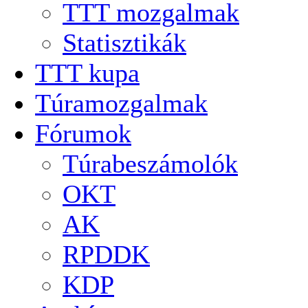
TTT mozgalmak
Statisztikák
TTT kupa
Túramozgalmak
Fórumok
Túrabeszámolók
OKT
AK
RPDDK
KDP