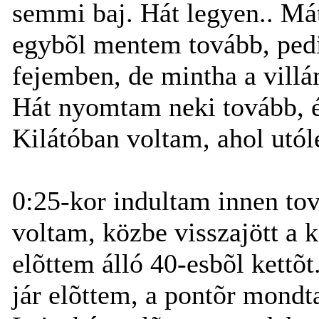
semmi baj. Hát legyen.. Má
egybõl mentem tovább, pedig
fejemben, de mintha a villá
Hát nyomtam neki tovább, 
Kilátóban voltam, ahol utól
0:25-kor indultam innen tová
voltam, közbe visszajött a 
elõttem álló 40-esbõl kettõ
jár elõttem, a pontõr mondt