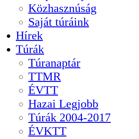
Közhasznúság
Saját túráink
Hírek
Túrák
Túranaptár
TTMR
ÉVTT
Hazai Legjobb
Túrák 2004-2017
ÉVKTT