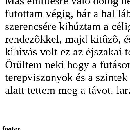
Más említésre való dolog n
futottam végig, bár a bal lá
szerencsére kihúztam a célig
rendezõkkel, majd kitûzõ, é
kihívás volt ez az éjszakai 
Örültem neki hogy a futáso
terepviszonyok és a szintek 
alatt tettem meg a távot. la
footer