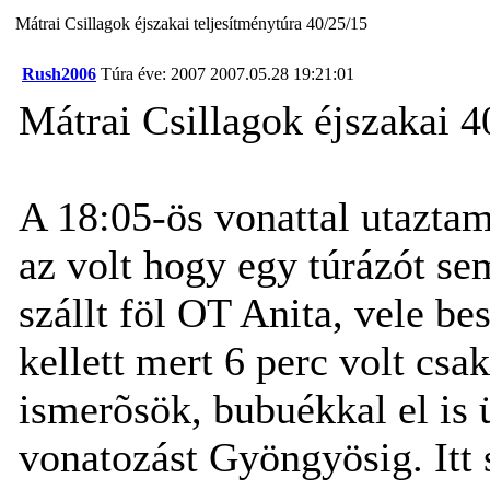
Mátrai Csillagok éjszakai teljesítménytúra 40/25/15
Rush2006
Túra éve: 2007
2007.05.28 19:21:01
Mátrai Csillagok éjszakai 4
A 18:05-ös vonattal utazta
az volt hogy egy túrázót se
szállt föl OT Anita, vele b
kellett mert 6 perc volt csak
ismerõsök, bubuékkal el is 
vonatozást Gyöngyösig. Itt 