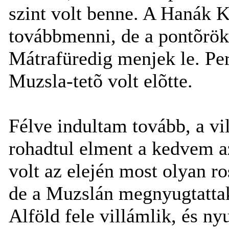
szint volt benne. A Hanák 
továbbmenni, de a pontõrö
Mátrafüredig menjek le. Per
Muzsla-tetõ volt elõtte.
Félve indultam tovább, a vi
rohadtul elment a kedvem a
volt az elején most olyan ro
de a Muzslán megnyugtattak
Alföld fele villámlik, és n