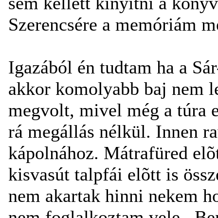
sem kellett kinyitni a köny
Szerencsére a memóriám mé
Igazából én tudtam ha a Sá
akkor komolyabb baj nem l
megvolt, mivel még a túra e
rá megállás nélkül. Innen r
kápolnához. Mátrafüred elõtt
kisvasút talpfái elõtt is ös
nem akartak hinni nekem ho
nem foglalkoztam vele.. Be