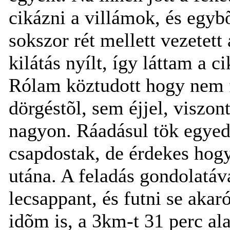
cikázni a villámok, és egybõ
sokszor rét mellett vezetett
kilátás nyílt, így láttam a 
Rólam köztudott hogy nem f
dörgéstõl, sem éjjel, viszon
nagyon. Ráadásul tök egyedü
csapdostak, de érdekes hog
utána. A feladás gondolatáv
lecsappant, és futni se akar
idõm is, a 3km-t 31 perc al