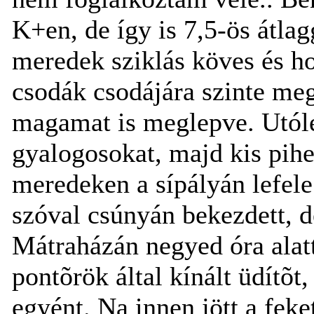
K+en, de így is 7,5-ös átl
meredek sziklás köves és ho
csodák csodájára szinte meg
magamat is meglepve. Utólé
gyalogosokat, majd kis pihe
meredeken a sípályán lefele
szóval csúnyán bekezdett, d
Mátraházán negyed óra alatt
pontõrök által kínált üdítõt
egyént. Na innen jött a feke