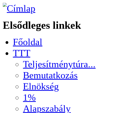
Elsődleges linkek
Főoldal
TTT
Teljesítménytúra...
Bemutatkozás
Elnökség
1%
Alapszabály