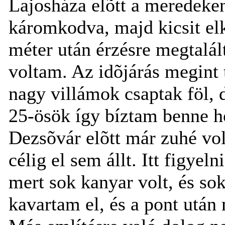
Lajosháza elõtt a meredeke
káromkodva, majd kicsit el
méter után érzésre megtalál
voltam. Az idõjárás megint 
nagy villámok csaptak föl, 
25-ösök így bíztam benne h
Dezsõvár elõtt már zuhé volt
célig el sem állt. Itt figyeln
mert sok kanyar volt, és so
kavartam el, és a pont után 