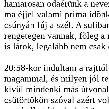
hamarosan odaérünk a nevez
ma éjjel valami príma idõnk
csúnyán fúj a szél. A suliba
rengetegen vannak, fõleg a 
is látok, legalább nem csak
20:58-kor indultam a rajttól
magammal, és milyen jól tet
kívül mindenki más útvonal
csütörtökön szóval azért vo