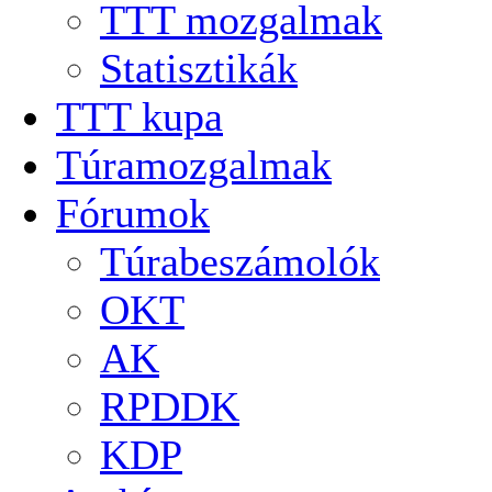
TTT mozgalmak
Statisztikák
TTT kupa
Túramozgalmak
Fórumok
Túrabeszámolók
OKT
AK
RPDDK
KDP