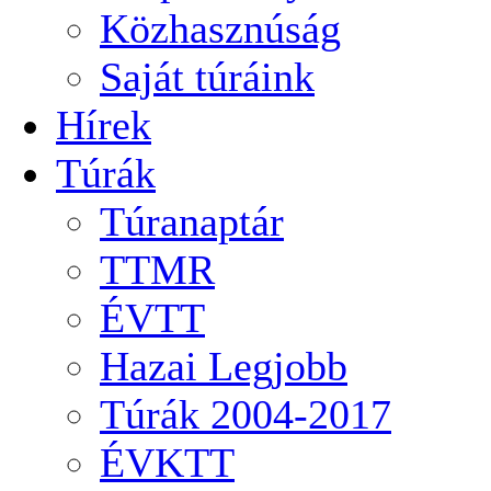
Közhasznúság
Saját túráink
Hírek
Túrák
Túranaptár
TTMR
ÉVTT
Hazai Legjobb
Túrák 2004-2017
ÉVKTT