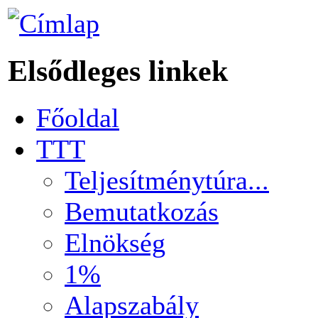
Elsődleges linkek
Főoldal
TTT
Teljesítménytúra...
Bemutatkozás
Elnökség
1%
Alapszabály