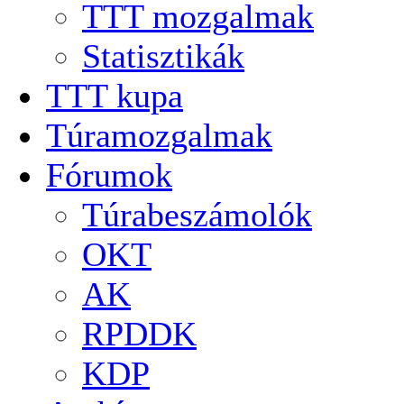
TTT mozgalmak
Statisztikák
TTT kupa
Túramozgalmak
Fórumok
Túrabeszámolók
OKT
AK
RPDDK
KDP