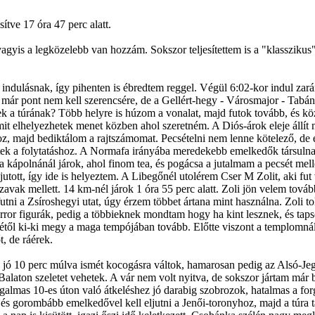
ítve 17 óra 47 perc alatt.
agyis a legközelebb van hozzám. Sokszor teljesítettem is a "klasszikus"
 be indulásnak, így pihenten is ébredtem reggel. Végül 6:02-kor indul za
ár pont nem kell szerencsére, de a Gellért-hegy - Városmajor - Tabán 
nek a túrának? Több helyre is húzom a vonalat, majd futok tovább, és 
it elhelyezhetek menet közben ahol szeretném. A Diós-árok eleje állít 
, majd bediktálom a rajtszámomat. Pecsételni nem lenne kötelező, de én
k a folytatáshoz. A Normafa irányába meredekebb emelkedők társulnak,
a kápolnánál járok, ahol finom tea, és pogácsa a jutalmam a pecsét mellé
 jutott, így ide is helyeztem. A Libegőnél utolérem Cser M Zolit, aki f
szavak mellett. 14 km-nél járok 1 óra 55 perc alatt. Zoli jön velem tov
tni a Zsíroshegyi utat, úgy érzem többet ártana mint használna. Zoli to
orror figurák, pedig a többieknek mondtam hogy ha kint lesznek, és tap
tétől ki-ki megy a maga tempójában tovább. Előtte viszont a templomnál
t, de ráérek.
d jó 10 perc múlva ismét kocogásra váltok, hamarosan pedig az Alsó-J
lé Balaton szeletet vehetek. A vár nem volt nyitva, de sokszor jártam m
rgalmas 10-es úton való átkeléshez jó darabig szobrozok, hatalmas a for
 és gorombább emelkedővel kell eljutni a Jenői-toronyhoz, majd a túra ta