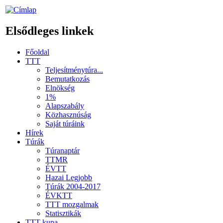
Elsődleges linkek
Főoldal
TTT
Teljesítménytúra...
Bemutatkozás
Elnökség
1%
Alapszabály
Közhasznúság
Saját túráink
Hírek
Túrák
Túranaptár
TTMR
ÉVTT
Hazai Legjobb
Túrák 2004-2017
ÉVKTT
TTT mozgalmak
Statisztikák
TTT kupa