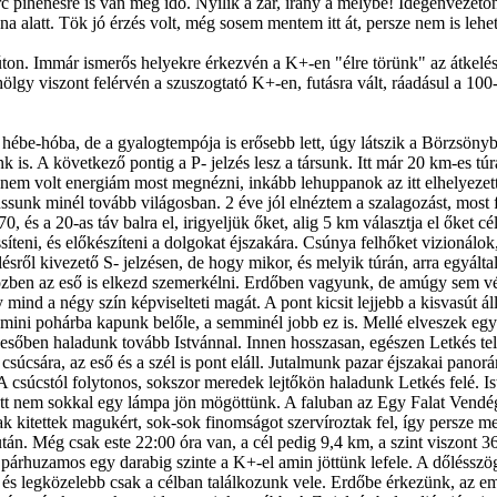
c pihenésre is van még idő. Nyílik a zár, irány a mélybe! Idegenvezető
na alatt. Tök jó érzés volt, még sosem mentem itt át, persze nem is le
. Immár ismerős helyekre érkezvén a K+-en "élre törünk" az átkeléses
hölgy viszont felérvén a szuszogtató K+-en, futásra vált, ráadásul a 10
hébe-hóba, de a gyalogtempója is erősebb lett, úgy látszik a Börzsön
 is. A következő pontig a P- jelzés lesz a társunk. Itt már 20 km-es tú
em volt energiám most megnézni, inkább lehuppanok az itt elhelyezett sz
jussunk minél tovább világosban. 2 éve jól elnéztem a szalagozást, most
, és a 20-as táv balra el, irigyeljük őket, alig 5 km választja el őket 
ssíteni, és előkészíteni a dolgokat éjszakára. Csúnya felhőket vizionálo
lésről kivezető S- jelzésen, de hogy mikor, és melyik túrán, arra egyál
özben az eső is elkezd szemerkélni. Erdőben vagyunk, de amúgy sem vé
ind a négy szín képviselteti magát. A pont kicsit lejjebb a kisvasút ál
 mini pohárba kapunk belőle, a semminél jobb ez is. Mellé elveszek egy a
ő esőben haladunk tovább Istvánnal. Innen hosszasan, egészen Letkés te
csára, az eső és a szél is pont eláll. Jutalmunk pazar éjszakai panorá
 A csúcstól folytonos, sokszor meredek lejtőkön haladunk Letkés felé. 
t nem sokkal egy lámpa jön mögöttünk. A faluban az Egy Falat Vendéglő 
ak kitettek magukért, sok-sok finomságot szervíroztak fel, így persze m
után. Még csak este 22:00 óra van, a cél pedig 9,4 km, a szint viszont
z párhuzamos egy darabig szinte a K+-el amin jöttünk lefele. A dőléssz
ad, és legközelebb csak a célban találkozunk vele. Erdőbe érkezünk, az