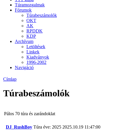
Túramozgalmak
Fórumok
Túrabeszámolók
OKT
AK
RPDDK
KDP
Archívum
Letöltések
Linkek
Kiadványok
1996-2002
Navigáció
Címlap
Túrabeszámolók
Pálos 70 túra és zarándoklat
DJ_RushBoy
Túra éve: 2025
2025.10.19 11:47:00