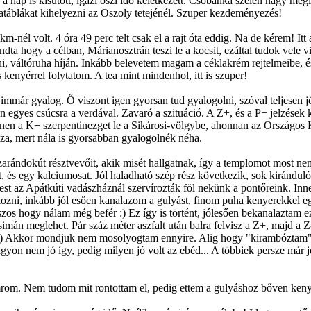
 a nap is kisütött, igazi őszi idő keletkezett. Csobánka szélén nagy meg
statáblákat kihelyezni az Oszoly tetejénél. Szuper kezdeményezés!
nél volt. 4 óra 49 perc telt csak el a rajt óta eddig. Na de kérem! Itt
mondta hogy a célban, Márianosztrán teszi le a kocsit, ezáltal tudok vele
ni, váltóruha híján. Inkább belevetem magam a céklakrém rejtelmeibe
kenyérrel folytatom. A tea mint mindenhol, itt is szuper!
 immár gyalog. Ő viszont igen gyorsan tud gyalogolni, szóval teljesen j
n egyes csúcsra a verdával. Zavaró a szituáció. A Z+, és a P+ jelzés
Innen a K+ szerpentinezget le a Sikárosi-völgybe, ahonnan az Országos K
sza, mert nála is gyorsabban gyalogolnék néha.
zarándokút résztvevőit, akik misét hallgatnak, így a templomot most n
és egy kalciumosat. Jól haladható szép rész következik, sok kirándul
t az Apátkúti vadászháznál szervírozták föl nekünk a pontőreink. Inne
zni, inkább jól esően kanalazom a gulyást, finom puha kenyerekkel egy
szos hogy nálam még befér :) Ez így is történt, jólesően bekanalaztam
 simán meglehet. Pár száz méter aszfalt után balra felvisz a Z+, majd a 
:) Akkor mondjuk nem mosolyogtam ennyire. Alig hogy "kirambóztam" a 
yon nem jó így, pedig milyen jó volt az ebéd... A többiek persze már jó
mrom. Nem tudom mit rontottam el, pedig ettem a gulyáshoz bőven keny