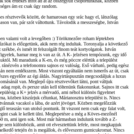
nk sok érdekes infót ad át az összegyűlt csoportunknak, közben
hetséges ám ez csak úgy random.
 résztvevők között, de hamarosan egy srác hagy el, látszólag
0-ason van, pár szót váltottunk. Távolodik a messzeségbe, István
yben valami volt a levegőben :) Törökmezőre roham léptekben
rázókat is előzgetünk, akik nem rég indultak. Toronyalja a következő
ékbe, és ismét itt felszolgált finom teát kortyolgatok. István
 figyelek, hamar meg is van az út. A K- jelzésen tempózunk, egy idő
céluktól. Mi maradunk a K-en, és még pöccre elértük a települést
k, ránézvén a telefonomra sajnos ez valóság. Eső várható, pedig egész
talán nem emlékszem. Most viszont egyáltalán nem ismerős az út, csak
szes egyelőre az égi áldás. Nagyirtáspusztán megcsodáljuk a luxus
lomásánál van. Meglepő újra résztvevőket látni, pont váltjuk
dag ropit, és persze után kell töltenünk flakonunkat. Sajnos itt csak
lepülésig a K+ jelzés a mérvadó, ami néhol különös figyelmet
ma, közben kiszúrjuk célunkat, Márianosztra települést is. Nincs
Istvánnak vacakol a lába, de azért jövöget. Közben megelőzzük
teraszán van utolsó pontunk. Itt viszont nem csak egy falat volt,
egint csak le kellett ülni. Meglepetésre a még a Köves-mezőnél
 360 m, ami igen sok. Most már hármasban indulunk tovább a Z-
öge sem különbözik, amit ott elvesztettünk lefele, most megkapjuk
 emelkedő tetején én is megállok, és előveszem gumicukromat. Nincs