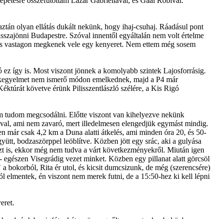
lepetésre összefutottam Lázár Gabriellával, és Gaál Robival.
 aztán olyan ellátás dukált nekünk, hogy ihaj-csuhaj. Ráadásul pont
 visszajönni Budapestre. Szóval innentől egyáltalán nem volt értelme
, és vastagon megkenek vele egy kenyeret. Nem ettem még sosem
ó ez így is. Most viszont jönnek a komolyabb szintek Lajosforrásig.
ek kegyelmet nem ismerő módon emelkednek, majd a P4 már
éktúrát követve érünk Pilisszentlászló szélére, a Kis Rigó
em tudom megcsodálni. Előtte viszont van kihelyezve nekünk
óval, ami nem zavaró, mert illedelmesen elengedjük egymást mindig.
n már csak 4,2 km a Duna alatti átkelés, ami minden óra 20, és 50-
ütt, bodzaszörppel leöblítve. Közben jött egy srác, aki a gulyása
 ezt is, ekkor még nem tudva a várt következményekről. Miután igen
Z- egészen Visegrádig vezet minket. Közben egy pillanat alatt görcsöl
bokorból, Rita ér utol, és kicsit dumcsizunk, de még (szerencsére)
l elmentek, én viszont nem merek futni, de a 15:50-hez ki kell lépni
eret.