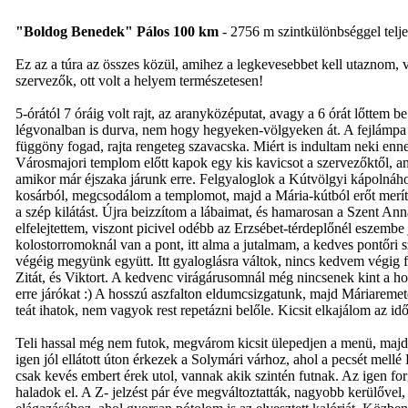
"Boldog Benedek" Pálos 100 km
- 2756 m szintkülönbséggel teljes
Ez az a túra az összes közül, amihez a legkevesebbet kell utaznom, v
szervezők, ott volt a helyem természetesen!
5-órától 7 óráig volt rajt, az aranyközéputat, avagy a 6 órát lőttem
légvonalban is durva, nem hogy hegyeken-völgyeken át. A fejlámpa m
függöny fogad, rajta rengeteg szavacska. Miért is indultam neki en
Városmajori templom előtt kapok egy kis kavicsot a szervezőktől, am
amikor már éjszaka járunk erre. Felgyaloglok a Kútvölgyi kápolnához
kosárból, megcsodálom a templomot, majd a Mária-kútból erőt meríte
a szép kilátást. Újra beizzítom a lábaimat, és hamarosan a Szent Ann
elfelejtettem, viszont picivel odébb az Erzsébet-térdeplőnél eszembe
kolostorromoknál van a pont, itt alma a jutalmam, a kedves pontőri 
végéig megyünk együtt. Itt gyaloglásra váltok, nincs kedvem végig fu
Zitát, és Viktort. A kedvenc virágárusomnál még nincsenek kint a h
erre járókat :) A hosszú aszfalton eldumcsizgatunk, majd Máriareme
teát ihatok, nem vagyok rest repetázni belőle. Kicsit elkajálom az idő
Teli hassal még nem futok, megvárom kicsit ülepedjen a menü, maj
igen jól ellátott úton érkezek a Solymári várhoz, ahol a pecsét mel
csak kevés embert érek utol, vannak akik szintén futnak. Az igen fo
haladok el. A Z- jelzést pár éve megváltoztatták, nagyobb kerülővel,