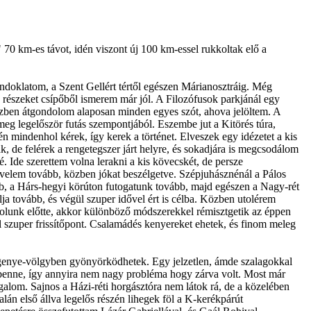
 70 km-es távot, idén viszont új 100 km-essel rukkoltak elő a
rándoklatom, a Szent Gellért tértől egészen Márianosztráig. Még
részeket csípőből ismerem már jól. A Filozófusok parkjánál egy
közben átgondolom alaposan minden egyes szót, ahova jelöltem. A
meg legelőször futás szempontjából. Eszembe jut a Kitörés túra,
 mindenhol kérek, így kerek a történet. Elveszek egy idézetet a kis
 de felérek a rengetegszer járt helyre, és sokadjára is megcsodálom
. Ide szerettem volna lerakni a kis kövecskét, de persze
ut velem tovább, közben jókat beszélgetve. Szépjuhásznénál a Pálos
ább, a Hárs-hegyi körúton futogatunk tovább, majd egészen a Nagy-rét
lja tovább, és végül szuper idővel ért is célba. Közben utolérem
solunk előtte, akkor különböző módszerekkel rémisztgetik az éppen
 szuper frissítőpont. Csalamádés kenyereket ehetek, és finom meleg
egenye-völgyben gyönyörködhetek. Egy jelzetlen, ámde szalagokkal
ár benne, így annyira nem nagy probléma hogy zárva volt. Most már
galom. Sajnos a Házi-réti horgásztóra nem látok rá, de a közelében
lán első állva legelős részén lihegek föl a K-kerékpárút