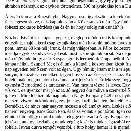
15:39-re érkezek végül a közműalagút bejáratához, így egy jó 10 per
ábrákon nézhetjük az egykori történelmet. 500 m gyaloglás jön a Du
Átérvén immár a Börzsönybe, Nagymarosra igyekszünk a kerékpárúton
feleslegesen sietve, el is kaptuk aztán a Köves-mező után. Egy futó 
fölteszi szokásos kérdését (na és én is) hogy eddig mit csinált? :)
Közben Istvánt is elkapta a gépszíj, meglepő módon mi is kocogunk 
érkezünk, majd a kerti csap sztrájkolása után hasonló módon távozunk
pont, immár 68 km-nél járunk, és még világosban. A Pálos kolostort n
ideadja egyik szendvicsét, jól esik most ücsörögnünk kicsit. Na de 
után rájövünk, hogy akár Kóspallagra is leérhetünk lámpa nélkül. A 70
lámpa nélkül. Szuper! Meg is állunk a kútnál a központban kicsit fri
nap egyetlen felhő sem volt az égen. Úgy rémlik jártam már a telepü
sunyin, fokozatosan emelkedik igen hosszan az Érsek-tisztáshoz. K
hotelt, majd megmutatom Istvánnak a + jelzéseket. Érdekesség, hogy m
egymást Bernadettel és túratársával. Van megint tészta és leves. Egy
víz volt, de ilyenkor már jó az is. Jó negyed óra múlva a szemerkél
igényel. Mire felküzdjük magunkat a Nagy-Koppány 548 m-es nyílt csú
messze, viszont nekünk még egy jó nagy kurflit kell tennünk előtte.
Berniéket, de nincs már nagyon messze a cél amúgy sem. Letkés előt
hanem rengeteg. Ismerősöm Peti, és társa voltak a pontőrök. Igen cs
elfutott futó hölgy ér utol minket, eléggé elkavart a Nagy-Koppány 
jelzésen, ami gyakorlatilag utunk végéig kísér is minket. Igazából e
fölfele. István durva tempót vesz föl, a futó hölgy hamar le is mar