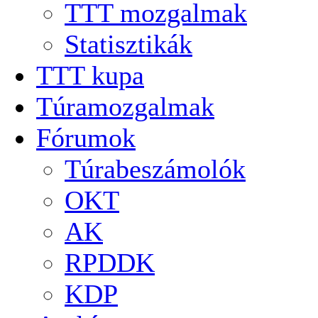
TTT mozgalmak
Statisztikák
TTT kupa
Túramozgalmak
Fórumok
Túrabeszámolók
OKT
AK
RPDDK
KDP