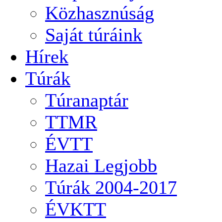
Közhasznúság
Saját túráink
Hírek
Túrák
Túranaptár
TTMR
ÉVTT
Hazai Legjobb
Túrák 2004-2017
ÉVKTT