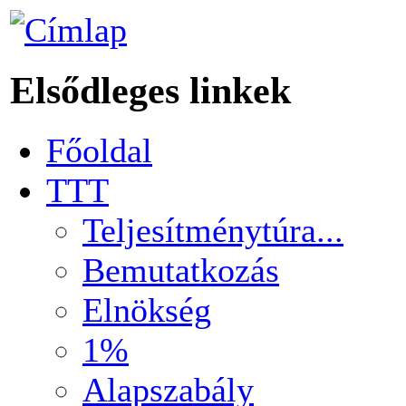
Elsődleges linkek
Főoldal
TTT
Teljesítménytúra...
Bemutatkozás
Elnökség
1%
Alapszabály