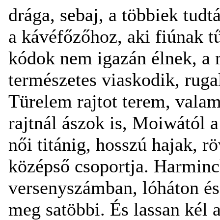
drága, sebaj, a többiek tud
a kávéfőzőhoz, aki fiúnak t
kódok nem igazán élnek, a m
természetes viaskodik, rug
Türelem rajtot terem, valam
rajtnál ászok is, Moiwától 
női titánig, hosszú hajak, r
középső csoportja. Harminc
versenyszámban, lóháton és 
meg satöbbi. És lassan kél a