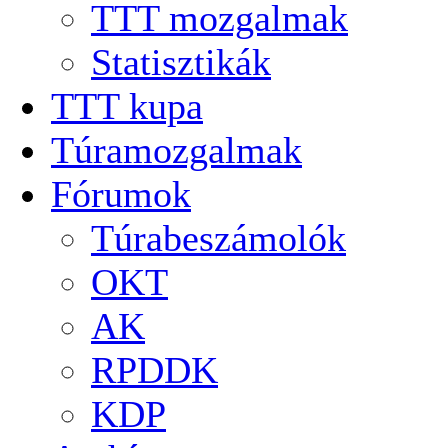
TTT mozgalmak
Statisztikák
TTT kupa
Túramozgalmak
Fórumok
Túrabeszámolók
OKT
AK
RPDDK
KDP