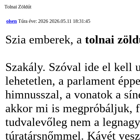
Tolnai Zöldút
olsen
Túra éve: 2026
2026.05.11 18:31:45
Szia emberek, a
tolnai zöld
Szakály. Szóval ide el kell
lehetetlen, a parlament épp
himnusszal, a vonatok a sín
akkor mi is megpróbáljuk, 
tudvalevőleg nem a legnagyo
túratársnőmmel. Kávét vesze