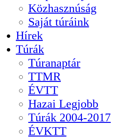
Közhasznúság
Saját túráink
Hírek
Túrák
Túranaptár
TTMR
ÉVTT
Hazai Legjobb
Túrák 2004-2017
ÉVKTT