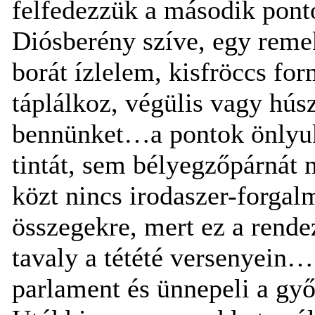
felfedezzük a második ponto
Diósberény szíve, egy remek
borát ízlelem, kisfröccs for
táplálkoz, végülis vagy hú
bennünket…a pontok önlyuka
tintát, sem bélyegzőpárnát 
közt nincs irodaszer-forgal
összegekre, mert ez a rende
tavaly a tétété versenyein…
parlament és ünnepeli a győ