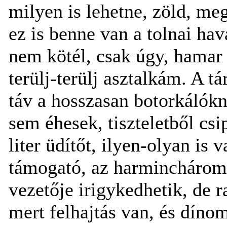
milyen is lehetne, zöld, me
ez is benne van a tolnai ha
nem kötél, csak úgy, hamar 
terülj-terülj asztalkám. A t
táv a hosszasan botorkálók
sem éhesek, tiszteletből csi
liter üdítőt, ilyen-olyan is
támogató, az harminchárom.
vezetője irigykedhetik, de r
mert felhajtás van, és dín