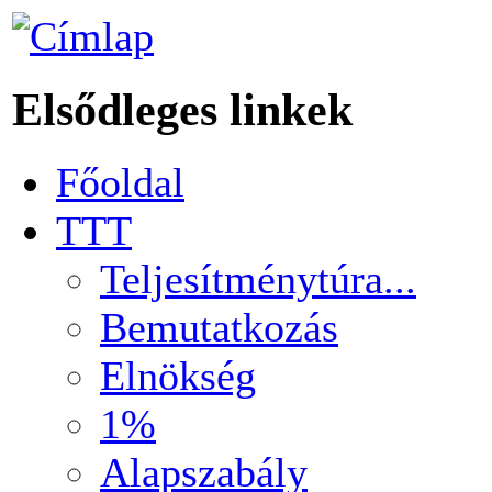
Elsődleges linkek
Főoldal
TTT
Teljesítménytúra...
Bemutatkozás
Elnökség
1%
Alapszabály