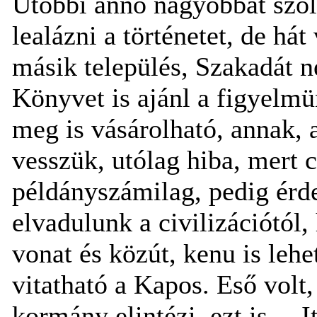
Utóbbi anno nagyobbat szól
lealázni a történetet, de há
másik település, Szakadát n
Könyvet is ajánl a figyelm
meg is vásárolható, annak, 
vesszük, utólag hiba, mert cs
példányszámilag, pedig érde
elvadulunk a civilizációtól
vonat és közút, kenu is lehe
vitatható a Kapos. Eső volt,
kormány elintézi..ezt is… I