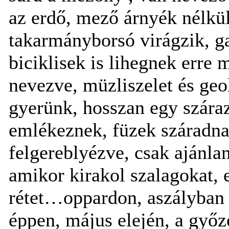
az erdő, mező árnyék nélkül,
takarmányborsó virágzik, g
biciklisek is lihegnek err
nevezve, müzliszelet és geo
gyerünk, hosszan egy száraz
emlékeznek, füzek száradnak
felgereblyézve, csak ajánl
amikor kirakol szalagokat, e
rétet…oppardon, aszályban 
éppen, május elején, a gy