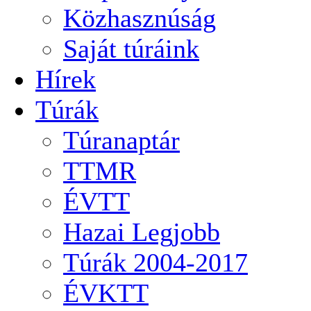
Közhasznúság
Saját túráink
Hírek
Túrák
Túranaptár
TTMR
ÉVTT
Hazai Legjobb
Túrák 2004-2017
ÉVKTT