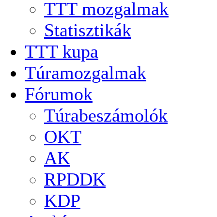
TTT mozgalmak
Statisztikák
TTT kupa
Túramozgalmak
Fórumok
Túrabeszámolók
OKT
AK
RPDDK
KDP