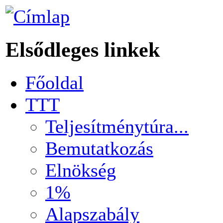
Elsődleges linkek
Főoldal
TTT
Teljesítménytúra...
Bemutatkozás
Elnökség
1%
Alapszabály