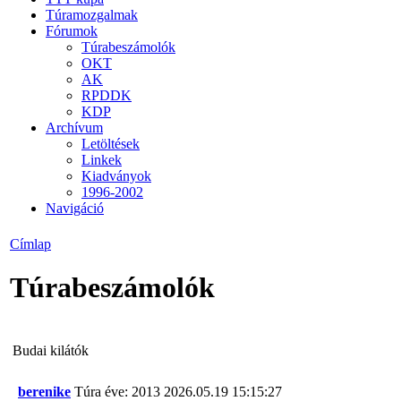
Túramozgalmak
Fórumok
Túrabeszámolók
OKT
AK
RPDDK
KDP
Archívum
Letöltések
Linkek
Kiadványok
1996-2002
Navigáció
Címlap
Túrabeszámolók
Budai kilátók
berenike
Túra éve: 2013
2026.05.19 15:15:27