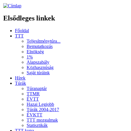
Elsődleges linkek
Főoldal
TTT
Teljesítménytúra...
Bemutatkozás
Elnökség
1%
Alapszabály
Közhasznúság
Saját túráink
Hírek
Túrák
Túranaptár
TTMR
ÉVTT
Hazai Legjobb
Túrák 2004-2017
ÉVKTT
TTT mozgalmak
Statisztikák
TTT kupa