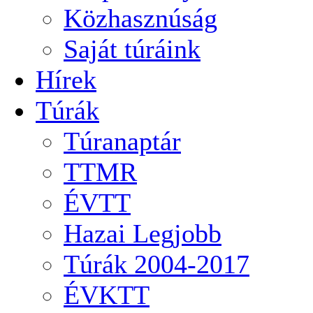
Közhasznúság
Saját túráink
Hírek
Túrák
Túranaptár
TTMR
ÉVTT
Hazai Legjobb
Túrák 2004-2017
ÉVKTT