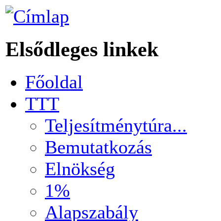
Elsődleges linkek
Főoldal
TTT
Teljesítménytúra...
Bemutatkozás
Elnökség
1%
Alapszabály