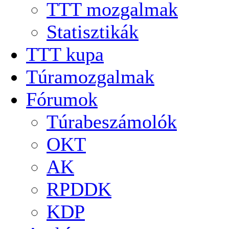
TTT mozgalmak
Statisztikák
TTT kupa
Túramozgalmak
Fórumok
Túrabeszámolók
OKT
AK
RPDDK
KDP