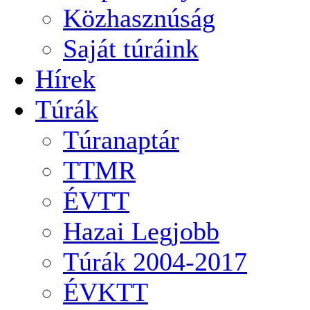
Közhasznúság
Saját túráink
Hírek
Túrák
Túranaptár
TTMR
ÉVTT
Hazai Legjobb
Túrák 2004-2017
ÉVKTT