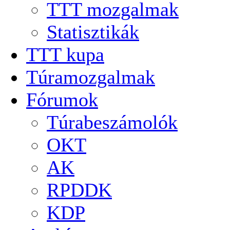
TTT mozgalmak
Statisztikák
TTT kupa
Túramozgalmak
Fórumok
Túrabeszámolók
OKT
AK
RPDDK
KDP