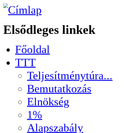
Elsődleges linkek
Főoldal
TTT
Teljesítménytúra...
Bemutatkozás
Elnökség
1%
Alapszabály