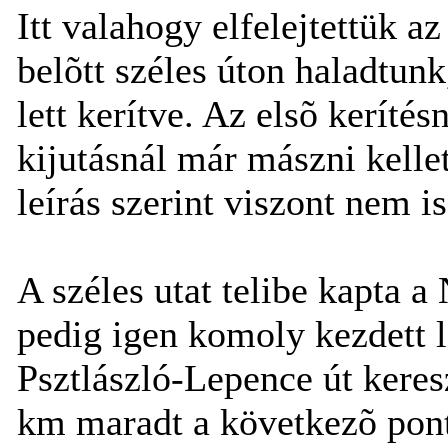
Itt valahogy elfelejtettük az
belõtt széles úton haladtunk
lett kerítve. Az elsõ kerítés
kijutásnál már mászni kellet
leírás szerint viszont nem is
A széles utat telibe kapta 
pedig igen komoly kezdett l
Psztlászló-Lepence út keres
km maradt a következõ ponti