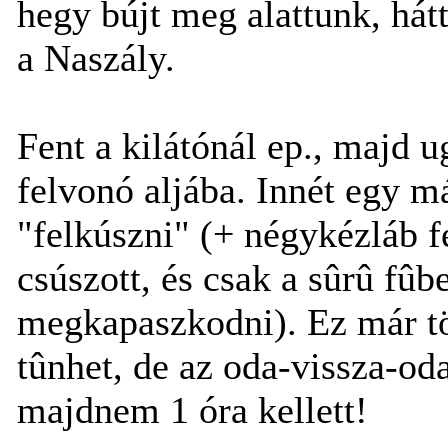
hegy bújt meg alattunk, hát
a Naszály.
Fent a kilátónál ep., majd 
felvonó aljába. Innét egy má
"felkúszni" (+ négykézláb f
csúszott, és csak a sûrû fûb
megkapaszkodni). Ez már tö
tûnhet, de az oda-vissza-o
majdnem 1 óra kellett!