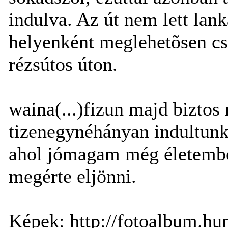
indulva. Az út nem lett lan
helyenként meglehetõsen csú
rézsútos úton.
waina(...)fizun majd biztos
tizenegynéhányan indultunk. 
ahol jómagam még életemben
megérte eljönni.
Képek: http://fotoalbum.h