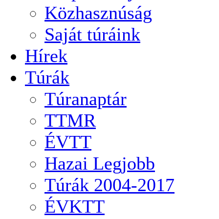
Közhasznúság
Saját túráink
Hírek
Túrák
Túranaptár
TTMR
ÉVTT
Hazai Legjobb
Túrák 2004-2017
ÉVKTT