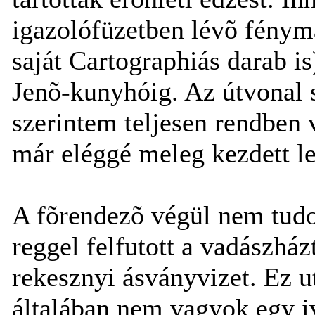
igazolófüzetben lévõ fénymás
saját Cartographiás darab is
Jenõ-kunyhóig. Az útvonal 
szerintem teljesen rendben vo
már eléggé meleg kezdett len
A fõrendezõ végül nem tudot
reggel felfutott a vadászházt
rekesznyi ásványvizet. Ez ut
általában nem vagyok egy iv