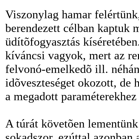
Viszonylag hamar felértünk,
berendezett célban kaptuk 
üdítõfogyasztás kíséretében
kíváncsi vagyok, mert az r
felvonó-emelkedõ ill. néhány
idõveszteséget okozott, de h
a megadott paraméterekhez 
A túrát követõen lementünk
sokadszor, ezúttal azonban 