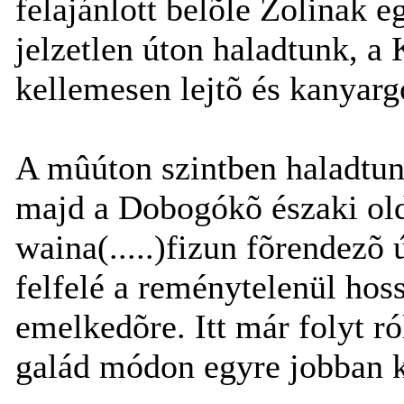
felajánlott belõle Zolinak e
jelzetlen úton haladtunk, a 
kellemesen lejtõ és kanyarg
A mûúton szintben haladtunk
majd a Dobogókõ északi olda
waina(.....)fizun fõrendezõ 
felfelé a reménytelenül ho
emelkedõre. Itt már folyt r
galád módon egyre jobban k