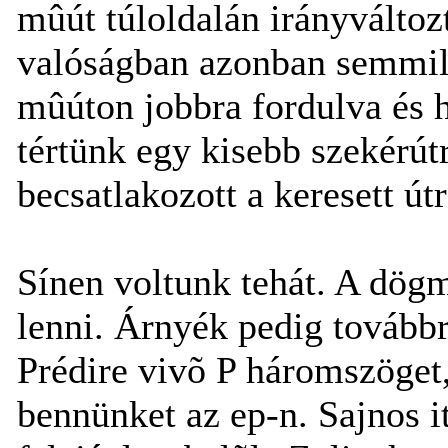
mûút túloldalán irányváltozt
valóságban azonban semmily
mûúton jobbra fordulva és h
tértünk egy kisebb szekérút
becsatlakozott a keresett útr
Sínen voltunk tehát. A dög
lenni. Árnyék pedig továbbra
Prédire vivõ P háromszöget,
bennünket az ep-n. Sajnos i