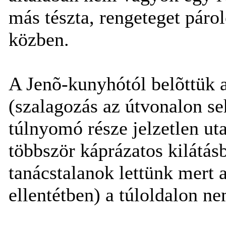
más tészta, rengeteget páro
közben.
A Jenõ-kunyhótól belõttük a
(szalagozás az útvonalon se
túlnyomó része jelzetlen ut
többször káprázatos kilátás
tanácstalanok lettünk mert 
ellentétben) a túloldalon nem