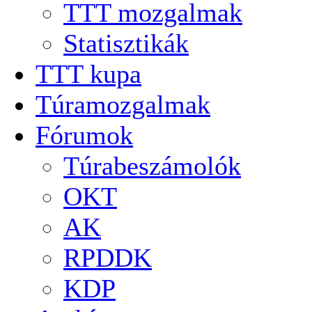
TTT mozgalmak
Statisztikák
TTT kupa
Túramozgalmak
Fórumok
Túrabeszámolók
OKT
AK
RPDDK
KDP