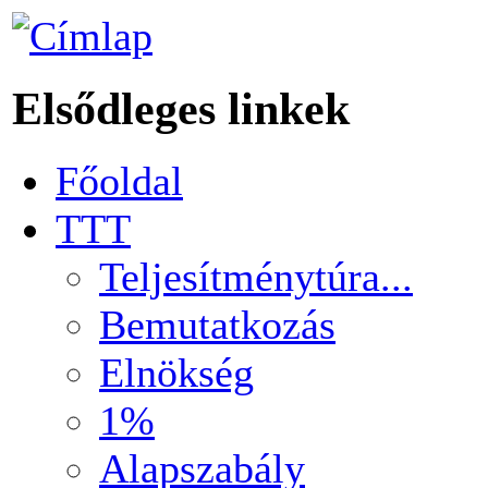
Elsődleges linkek
Főoldal
TTT
Teljesítménytúra...
Bemutatkozás
Elnökség
1%
Alapszabály