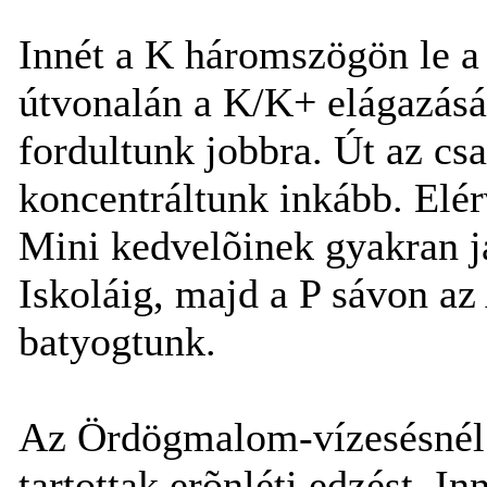
Innét a K háromszögön le a
útvonalán a K/K+ elágazásá
fordultunk jobbra. Út az csa
koncentráltunk inkább. Elé
Mini kedvelõinek gyakran j
Iskoláig, majd a P sávon az
batyogtunk.
Az Ördögmalom-vízesésnél 
tartottak erõnléti edzést. In