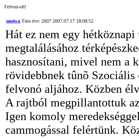
Felvon-oh!
moiwa
Túra éve: 2007
2007.07.17 18:08:52
Hát ez nem egy hétköznapi t
megtalálásához térképészked
hasznosítani, mivel nem a k
rövidebbnek tûnõ Szociális o
felvonó aljához. Közben él
A rajtból megpillantottuk a
Igen komoly meredekséggel 
cammogással felértünk. Kö