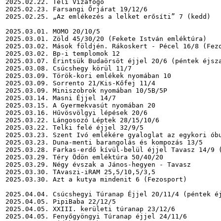
2025.02.22. Téli Vizafogó

2025.02.23. Farsangi Őrjárat 19/12/6

2025.02.25. „Az emlékezés a lelket erősíti” 7 (kedd)

2025.03.01. MOMO 20/10/5

2025.03.01. Zöld 45/30/20 (Fekete István emléktúra)

2025.03.02. Mások földjén. Rákoskert - Pécel 16/8 (Fezo
2025.03.02. Bp-i templomok 12

2025.03.07. Érintsük Budaörsöt éjjel 20/6 (péntek éjsza
2025.03.08. Csúcshegy körül 11/7

2025.03.09. Török-kori emlékek nyomában 10

2025.03.09. Sorrento 21/Kis-Kőfej 11/4

2025.03.09. Miniszobrok nyomában 10/5B/5P

2025.03.14. Masni Éjjel 14/7

2025.03.15. A Gyermekvasút nyomában 20

2025.03.16. Hűvösvölgyi lépések 20/6

2025.03.22. Lángosozó Léptek 28/15/10/6

2025.03.22. Telki felé éjjel 32/9/5

2025.03.23. Szent Ivó emlékére gyaloglat az egykori óbu
2025.03.23. Duna-menti barangolás és kompozás 13/5

2025.03.28. Farkas-erdő kívül-belül éjjel Tavasz 14/9 (
2025.03.29. Téry Ödön emléktúra 50/40/20

2025.03.29. Négy évszak a János-hegyen - Tavasz

2025.03.30. TAvaszi-iRAM 25,5/10,5/3,5

2025.03.30. Azt a kutya mindenit 6 (Fezosport)

2025.04.04. Csúcshegyi Túranap Éjjel 20/11/4 (péntek éj
2025.04.05. PipiBaba 22/12/5

2025.04.05. XXIII. kerületi túranap 23/12/6

2025.04.05. Fenyőgyöngyi Túranap éjjel 24/11/6
