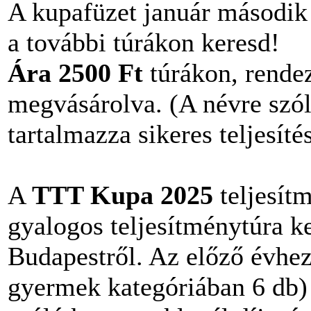
A kupafüzet január második
a további túrákon keresd!
Ára 2500 Ft
túrákon, rendez
megvásárolva. (A névre szól
tartalmazza sikeres teljesíté
A
TTT Kupa 2025
teljesít
gyalogos teljesítménytúra k
Budapestről. Az előző évhez
gyermek kategóriában 6 db) t