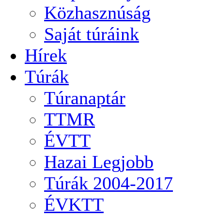
Közhasznúság
Saját túráink
Hírek
Túrák
Túranaptár
TTMR
ÉVTT
Hazai Legjobb
Túrák 2004-2017
ÉVKTT