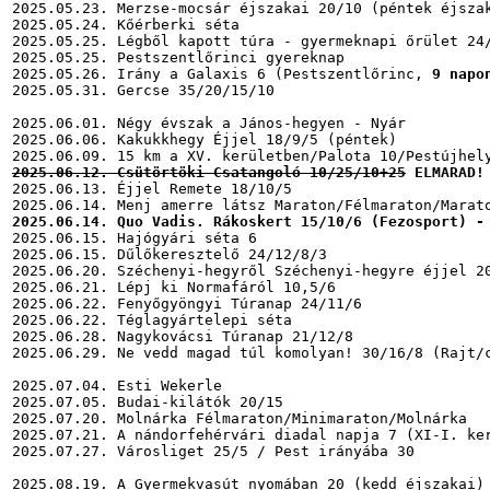
2025.05.23. Merzse-mocsár éjszakai 20/10 (péntek éjszak
2025.05.24. Kőérberki séta

2025.05.25. Légből kapott túra - gyermeknapi őrület 24/
2025.05.25. Pestszentlőrinci gyereknap

2025.05.26. Irány a Galaxis 6 (Pestszentlőrinc, 
9 napo
2025.05.31. Gercse 35/20/15/10

2025.06.01. Négy évszak a János-hegyen - Nyár

2025.06.06. Kakukkhegy Éjjel 18/9/5 (péntek)

2025.06.12. Csütörtöki Csatangoló 10/25/10+25
 ELMARAD!
2025.06.13. Éjjel Remete 18/10/5

2025.06.14. Quo Vadis. Rákoskert 15/10/6 (Fezosport) -
2025.06.15. Hajógyári séta 6

2025.06.15. Dűlőkeresztelő 24/12/8/3

2025.06.20. Széchenyi-hegyről Széchenyi-hegyre éjjel 20
2025.06.21. Lépj ki Normafáról 10,5/6

2025.06.22. Fenyőgyöngyi Túranap 24/11/6

2025.06.22. Téglagyártelepi séta

2025.06.28. Nagykovácsi Túranap 21/12/8

2025.06.29. Ne vedd magad túl komolyan! 30/16/8 (Rajt/c
2025.07.04. Esti Wekerle

2025.07.05. Budai-kilátók 20/15

2025.07.20. Molnárka Félmaraton/Minimaraton/Molnárka

2025.07.21. A nándorfehérvári diadal napja 7 (XI-I. ker
2025.07.27. Városliget 25/5 / Pest irányába 30

2025.08.19. A Gyermekvasút nyomában 20 (kedd éjszakai)
