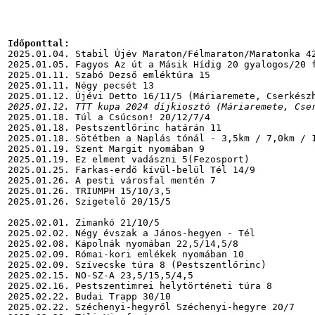
Időponttal:
2025.01.04. Stabil Újév Maraton/Félmaraton/Maratonka 42
2025.01.05. Fagyos Az út a Másik Hídig 20 gyalogos/20 f
2025.01.11. Szabó Dezső emléktúra 15

2025.01.11. Négy pecsét 13

2025.01.12. TTT kupa 2024 díjkiosztó (Máriaremete, Cse
2025.01.18. Túl a Csúcson! 20/12/7/4

2025.01.18. Pestszentlőrinc határán 11

2025.01.18. Sötétben a Naplás tónál - 3,5km / 7,0km / 1
2025.01.19. Szent Margit nyomában 9

2025.01.19. Ez elment vadászni 5(Fezosport)

2025.01.25. Farkas-erdő kívül-belül Tél 14/9

2025.01.26. A pesti városfal mentén 7

2025.01.26. TRIUMPH 15/10/3,5

2025.01.26. Szigetelő 20/15/5

2025.02.01. Zimankó 21/10/5

2025.02.02. Négy évszak a János-hegyen - Tél

2025.02.08. Kápolnák nyomában 22,5/14,5/8

2025.02.09. Római-kori emlékek nyomában 10

2025.02.09. Szívecske túra 8 (Pestszentlőrinc)

2025.02.15. NO-SZ-A 23,5/15,5/4,5

2025.02.16. Pestszentimrei helytörténeti túra 8

2025.02.22. Budai Trapp 30/10

2025.02.22. Széchenyi-hegyről Széchenyi-hegyre 20/7
