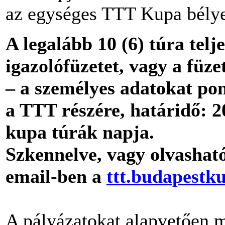
az egységes TTT Kupa bélyegz
A legalább 10 (6) túra telj
igazolófüzetet, vagy a füz
– a személyes adatokat pont
a TTT részére,
határidő: 2
kupa túrák napja.
Szkennelve, vagy olvasható
email-ben
a
ttt.budapest
A pályázatokat alapvetően m