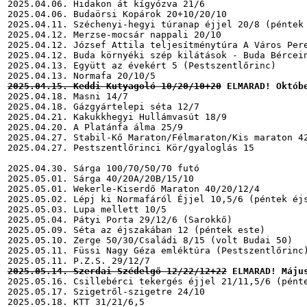
2025.04.06. Hidakon át kígyózva 21/6

2025.04.06. Budaörsi Kopárok 20+10/20/10

2025.04.11. Széchenyi-hegyi túranap éjjel 20/8 (péntek 
2025.04.12. Merzse-mocsár nappali 20/10

2025.04.12. József Attila teljesítménytúra A Város Pere
2025.04.12. Buda környéki szép kilátások - Buda Bércein
2025.04.13. Együtt az évekért 5 (Pestszentlőrinc)

2025.04.15. Keddi Kutyagoló 10/20/10+20
 ELMARAD!
Októb
2025.04.18. Masni 14/7

2025.04.18. Gázgyártelepi séta 12/7

2025.04.21. Kakukkhegyi Hullámvasút 18/9

2025.04.20. A Platánfa álma 25/9

2025.04.27. Stabil-Kő Maraton/Félmaraton/Kis maraton 42
2025.04.27. Pestszentlőrinci Kör/gyaloglás 15

2025.04.30. Sárga 100/70/50/70 futó

2025.05.01. Sárga 40/20A/20B/15/10

2025.05.01. Wekerle-Kiserdő Maraton 40/20/12/4

2025.05.02. Lépj ki Normafáról Éjjel 10,5/6 (péntek éjs
2025.05.03. Lupa mellett 10/5

2025.05.04. Pátyi Porta 29/12/6 (Sarokkő)

2025.05.09. Séta az éjszakában 12 (péntek este)

2025.05.10. Zerge 50/30/Családi 8/15 (volt Budai 50)

2025.05.11. Füssi Nagy Géza emléktúra (Pestszentlőrinc)
2025.05.14. Szerdai Szédelgő 12/22/12+22
 ELMARAD! Máju
2025.05.16. Csillebérci tekergés éjjel 21/11,5/6 (pénte
2025.05.17. Szigetről-szigetre 24/10

2025.05.18. KTT 31/21/6,5
