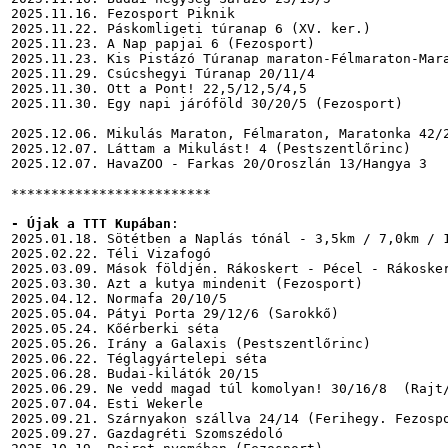
2025.11.16. Fezosport Piknik

2025.11.22. Páskomligeti túranap 6 (XV. ker.)

2025.11.23. A Nap papjai 6 (Fezosport)

2025.11.23. Kis Pistázó Túranap maraton-Félmaraton-Mara
2025.11.29. Csúcshegyi Túranap 20/11/4

2025.11.30. Ott a Pont! 22,5/12,5/4,5

2025.11.30. Egy napi járóföld 30/20/5 (Fezosport)

2025.12.06. Mikulás Maraton, Félmaraton, Maratonka 42/2
2025.12.07. Láttam a Mikulást! 4 (Pestszentlőrinc)

2025.12.07. HavaZOO - Farkas 20/Oroszlán 13/Hangya 3

*************************

- Újak a TTT Kupában
:

2025.01.18. Sötétben a Naplás tónál - 3,5km / 7,0km / 1
2025.02.22. Téli Vizafogó

2025.03.09. Mások földjén. Rákoskert - Pécel - Rákosker
2025.03.30. Azt a kutya mindenit (Fezosport)

2025.04.12. Normafa 20/10/5

2025.05.04. Pátyi Porta 29/12/6 (Sarokkő)

2025.05.24. Kőérberki séta

2025.05.26. Irány a Galaxis (Pestszentlőrinc)

2025.06.22. Téglagyártelepi séta

2025.06.28. Budai-kilátók 20/15

2025.06.29. Ne vedd magad túl komolyan! 30/16/8  (Rajt/
2025.07.04. Esti Wekerle

2025.09.21. Szárnyakon szállva 24/14 (Ferihegy. Fezospo
2025.09.27. Gazdagréti Szomszédoló
