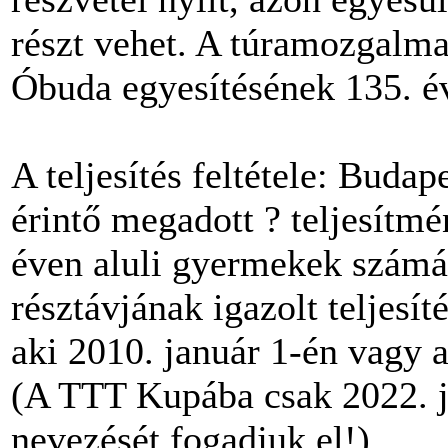
részt vehet. A túramozgalma
Óbuda egyesítésének 135. é
A teljesítés feltétele: Budap
érintő megadott ? teljesítmé
éven aluli gyermekek számár
résztávjának igazolt teljesí
aki 2010. január 1-én vagy a
(A TTT Kupába csak 2022. ja
nevezését fogadjuk el!)