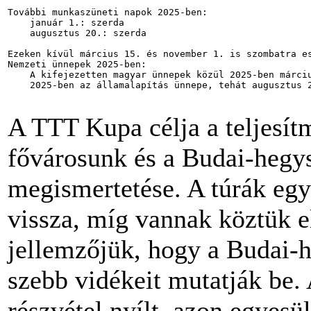
További munkaszüneti napok 2025-ben:

    január 1.: szerda

    augusztus 20.: szerda

Ezeken kívül március 15. és november 1. is szombatra es
Nemzeti ünnepek 2025-ben:

    A kifejezetten magyar ünnepek közül 2025-ben márciu
    2025-ben az államalapítás ünnepe, tehát augusztus 2
A TTT Kupa célja a teljesít
fővárosunk és a Budai-hegy
megismertetése. A túrák egy
vissza, míg vannak köztük e
jellemzőjük, hogy a Budai-h
szebb vidékeit mutatják be.
részvétel nyílt, azon egyesül