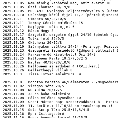
2025.10.05. Nem mindig kaphatod meg, amit akarsz 10

2025.10.05. Őszi Chanson 30/19/8

2025.10.05. MOCCANJ! Gyalogos Teljesítménytúra 5 (Hárma
2025.10.10. Csúcshegy körül éjjel 11/7 (péntek éjszakai
2025.10.11. Cimbora 50/23/10/5

2025.10.11. Tormay Cécile emléktúra 15

2025.10.11. Hajógyári séta éjjel 6

2025.10.12. Három Hegy 8

2025.10.17. Szigetről-szigetre éjjel 24/10 (péntek éjsz
2025.10.18. Telki felé 32/9/5

2025.10.19. Oklahoma 20/12/8

2025.10.23. Gazdagréti Szomszédoló
 (Időpont változás! 0
2025.10.24. Farkas-erdő kívül-belül Ősz 14/9

2025.10.25. Halloween Party 19,5/7,5/2,5

2025.10.25  Naplás 40/30/20/10/6

2025.10.26. Halloween az erdőben 4 (XVII.ker.)

2025.10.26. Gellérthegyi villák 8

2025.10.31. Tisza István emléktúra  9

2025.11.01. Monoton Maraton 46/Félmaraton 23/Negyedmara
2025.11.02. Virágos séta 20/5

2025.11.08. NO-ARÉNA 20/12/5

2025.11.08. 32-es baka emléktúra

2025.11.08. Pálos emlékek nyomában 10

2025.11.09. Szent Márton napi szoborvadászat 8 - Minisz
2025.11.09. 11. kerületi 11/16/33 km (vasárnap esti)

2025.11.15. Sola Scrip-Túra 25,5/11,5/4,5

2025.11.16. Bp-i Csillagszóró

2025.11.16. Budai-hegység Sarazó 23/15/5
