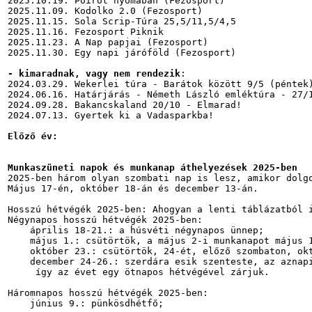
2025.10.19. Poirot nyomában (Fezosport)

2025.11.09. Kodolko 2.0 (Fezosport)

2025.11.15. Sola Scrip-Túra 25,5/11,5/4,5

2025.11.16. Fezosport Piknik

2025.11.23. A Nap papjai (Fezosport)

2025.11.30. Egy napi járóföld (Fezosport)

- kimaradnak, vagy nem rendezik
:

2024.03.29. Wekerlei túra - Barátok között 9/5 (péntek)
2024.06.16. Határjárás - Németh László emléktúra - 27/1
2024.09.28. Bakancskaland 20/10 - Elmarad!

2024.07.13. Gyertek ki a Vadasparkba!

Előző év:
Munkaszüneti napok és munkanap áthelyezések 2025-ben
2025-ben három olyan szombati nap is lesz, amikor dolgo
Május 17-én, október 18-án és december 13-án.

Hosszú hétvégék 2025-ben: Ahogyan a lenti táblázatból i
Négynapos hosszú hétvégék 2025-ben:

    április 18-21.: a húsvéti négynapos ünnep;

    május 1.: csütörtök, a május 2-i munkanapot május 1
    október 23.: csütörtök, 24-ét, előző szombaton, okt
    december 24-26.: szerdára esik szenteste, az aznapi
     így az évet egy ötnapos hétvégével zárjuk.

Háromnapos hosszú hétvégék 2025-ben:

    június 9.: pünkösdhétfő;
