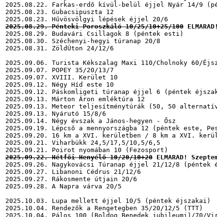
2025.08.22. Farkas-erdő kívül-belül éjjel Nyár 14/9 (pé
2025.08.23. Gubacsipuszta 12

2025.08.29. Pénteki Poroszkáló 10/25/10+25/100
 ELMARAD
2025.08.29. Budavári Csillagok 8 (péntek esti)

2025.08.30. Széchenyi-hegyi túranap 20/8

2025.08.31. ZöldÚton 24/12/6

2025.09.06. Turista Kékszalag Maxi 110/Cholnoky 60/Éjsz
2025.09.07. POPEY 35/20/13/7

2025.09.07. XVIII. Kerület 10

2025.09.12. Négy Híd este 10

2025.09.12. Páskomligeti túranap éjjel 6 (péntek éjszak
2025.09.13. Márton Áron emléktúra 12

2025.09.13. Meteor teljesítménytúrák (50, 50 alternatív
2025.09.13. Nyárutó 15/8/6

2025.09.14. Négy évszak a János-hegyen - Ősz

2025.09.19. Lépcső a mennyországba 12 (péntek este, Pes
2025.09.20. 16 km a XVI. kerületben / 8 km a XVI. kerül
2025.09.21. Viharbükk 24,5/17,5/10,5/6,5

2025.09.22. Hétfői Henyélő 10/20/10+20
 ELMARAD! Szepte
2025.09.26. Nagykovácsi Túranap éjjel 21/12/8 (péntek é
2025.09.27. Libanoni Cédrus 21/12/6

2025.09.27. Rákosmente útjain 20/6

2025.09.28. A Napra várva 20/5

2025.10.03. Lupa mellett éjjel 10/5 (péntek éjszakai)

2025.10.04. Rendezők a Rengetegben 35/20/12/5 (TTT)

2025.10.04. Pálos 100 (Boldog Benedek jubileumi)/70/Vir