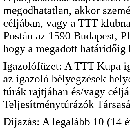
megodhatatlan, akkor szemé
céljában, vagy a TTT klubnap
Postán az 1590 Budapest, Pf.
hogy a megadott határidőig 
Igazolófüzet: A TTT Kupa iga
az igazoló bélyegzések helyé
túrák rajtjában és/vagy célj
Teljesítménytúrázók Társasá
Díjazás: A legalább 10 (14 