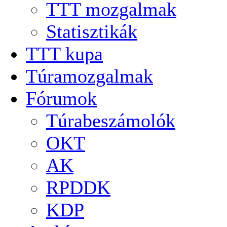
TTT mozgalmak
Statisztikák
TTT kupa
Túramozgalmak
Fórumok
Túrabeszámolók
OKT
AK
RPDDK
KDP