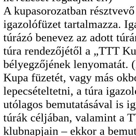
A kupasorozatban résztvevő t
igazolófüzet tartalmazza. Iga
túrázó benevez az adott túrár
túra rendezőjétől a „TTT Ku
bélyegzőjének lenyomatát. (
Kupa füzetét, vagy más okbó
lepecsételtetni, a túra igaz
utólagos bemutatásával is ig
túrák céljában, valamint a
klubnapjain – ekkor a bemut