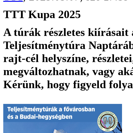
TTT Kupa 2025
A túrák részletes kiírásait
Teljesítménytúra Naptárába
rajt-cél helyszíne, részlete
megváltozhatnak, vagy aká
Kérünk, hogy figyeld foly