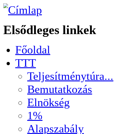
Elsődleges linkek
Főoldal
TTT
Teljesítménytúra...
Bemutatkozás
Elnökség
1%
Alapszabály