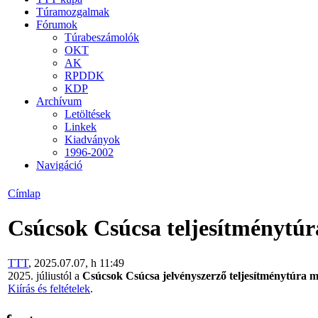
Túramozgalmak
Fórumok
Túrabeszámolók
OKT
AK
RPDDK
KDP
Archívum
Letöltések
Linkek
Kiadványok
1996-2002
Navigáció
Címlap
Csúcsok Csúcsa teljesítménytúra
TTT
, 2025.07.07, h 11:49
2025. júliustól a
Csúcsok Csúcsa jelvényszerző teljesítménytúra 
Kiírás és feltételek
.