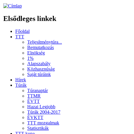
Elsődleges linkek
Főoldal
TTT
Teljesítménytúra...
Bemutatkozás
Elnökség
1%
Alapszabály
Közhasznúság
Saját túráink
Hírek
Túrák
Túranaptár
TTMR
ÉVTT
Hazai Legjobb
Túrák 2004-2017
ÉVKTT
TTT mozgalmak
Statisztikák
TTT kupa