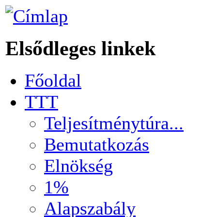
Elsődleges linkek
Főoldal
TTT
Teljesítménytúra...
Bemutatkozás
Elnökség
1%
Alapszabály