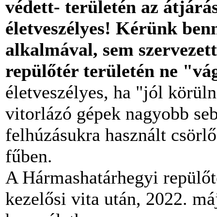
védett- területén az átjár
életveszélyes! Kérünk ben
alkalmával, sem szervezett
repülőtér területén ne "vá
életveszélyes, ha "jól körüln
vitorlázó gépek nagyobb se
felhúzásukra használt csörlő
fűben.
A Hármashatárhegyi repülőté
kezelősi vita után, 2022. má