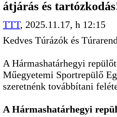
átjárás és tartózkodás
TTT
, 2025.11.17, h 12:15
Kedves Túrázók és Túraren
A Hármashatárhegyi repülőt
Műegyetemi Sportrepülő Egy
szeretnénk továbbítani felét
A Hármashatárhegyi repülő