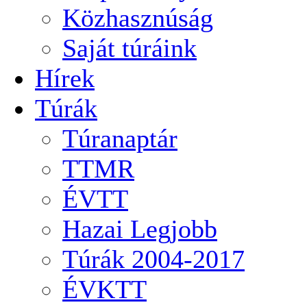
Közhasznúság
Saját túráink
Hírek
Túrák
Túranaptár
TTMR
ÉVTT
Hazai Legjobb
Túrák 2004-2017
ÉVKTT