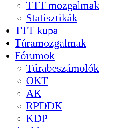
TTT mozgalmak
Statisztikák
TTT kupa
Túramozgalmak
Fórumok
Túrabeszámolók
OKT
AK
RPDDK
KDP