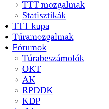
TTT mozgalmak
Statisztikák
TTT kupa
Túramozgalmak
Fórumok
Túrabeszámolók
OKT
AK
RPDDK
KDP