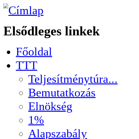
Elsődleges linkek
Főoldal
TTT
Teljesítménytúra...
Bemutatkozás
Elnökség
1%
Alapszabály