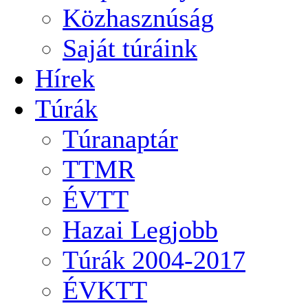
Közhasznúság
Saját túráink
Hírek
Túrák
Túranaptár
TTMR
ÉVTT
Hazai Legjobb
Túrák 2004-2017
ÉVKTT