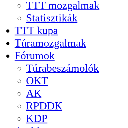
TTT mozgalmak
Statisztikák
TTT kupa
Túramozgalmak
Fórumok
Túrabeszámolók
OKT
AK
RPDDK
KDP