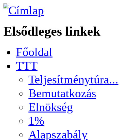
Elsődleges linkek
Főoldal
TTT
Teljesítménytúra...
Bemutatkozás
Elnökség
1%
Alapszabály