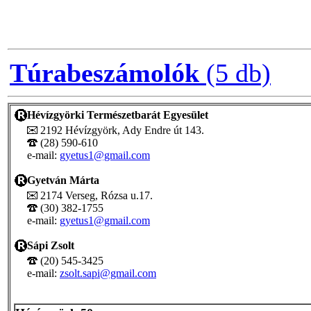
Túrabeszámolók
(5 db)
Hévízgyörki Természetbarát Egyesület
2192 Hévízgyörk, Ady Endre út 143.
(28) 590-610
e-mail:
gyetus1@gmail.com
Gyetván Márta
2174 Verseg, Rózsa u.17.
(30) 382-1755
e-mail:
gyetus1@gmail.com
Sápi Zsolt
(20) 545-3425
e-mail:
zsolt.sapi@gmail.com