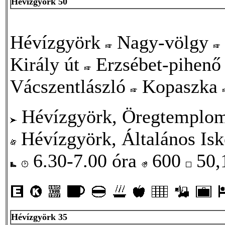
Hévízgyörk 50
Hévízgyörk
Nagy-völgy
Király út
Erzsébet-pihen
Vácszentlászló
Kopaszka
Hévízgyörk, Öregtemplo
Hévízgyörk, Általános Isk
6.30-7.00 óra
600
50,
Hévízgyörk 35