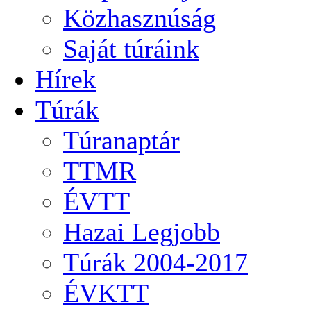
Közhasznúság
Saját túráink
Hírek
Túrák
Túranaptár
TTMR
ÉVTT
Hazai Legjobb
Túrák 2004-2017
ÉVKTT